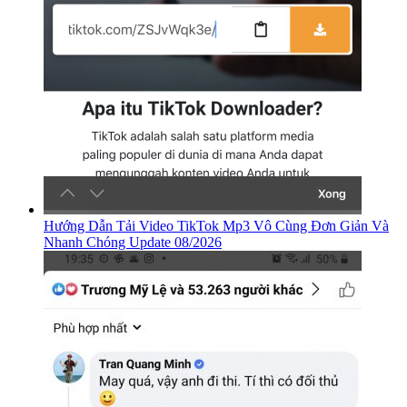
Hướng Dẫn Tải Video TikTok Mp3 Vô Cùng Đơn Giản Và
Nhanh Chóng Update 08/2026