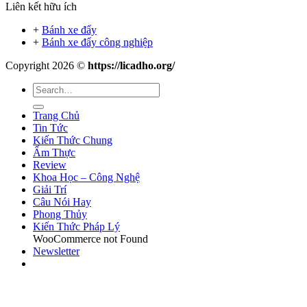
Liên kết hữu ích
+
Bánh xe đẩy
+
Bánh xe đẩy công nghiệp
Copyright 2026 ©
https://licadho.org/
Trang Chủ
Tin Tức
Kiến Thức Chung
Ẩm Thực
Review
Khoa Học – Công Nghệ
Giải Trí
Câu Nói Hay
Phong Thủy
Kiến Thức Pháp Lý
WooCommerce not Found
Newsletter