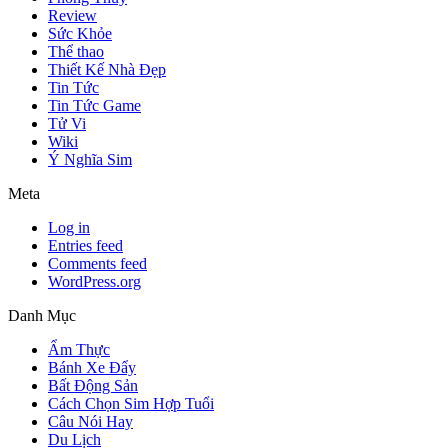
Review
Sức Khỏe
Thể thao
Thiết Kế Nhà Đẹp
Tin Tức
Tin Tức Game
Tử Vi
Wiki
Ý Nghĩa Sim
Meta
Log in
Entries feed
Comments feed
WordPress.org
Danh Mục
Ẩm Thực
Bánh Xe Đẩy
Bất Động Sản
Cách Chọn Sim Hợp Tuổi
Câu Nói Hay
Du Lịch