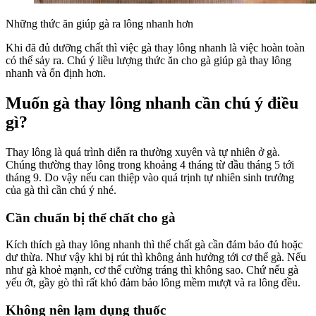
Những thức ăn giúp gà ra lông nhanh hơn
Khi đã đủ dưỡng chất thì việc gà thay lông nhanh là việc hoàn toàn
có thể sảy ra. Chú ý liều lượng thức ăn cho gà giúp gà thay lông
nhanh và ổn định hơn.
Muốn gà thay lông nhanh cần chú ý điều
gì?
Thay lông là quá trình diễn ra thường xuyên và tự nhiên ở gà.
Chúng thường thay lông trong khoảng 4 tháng từ đầu tháng 5 tới
tháng 9. Do vậy nếu can thiệp vào quá trịnh tự nhiên sinh trưởng
của gà thì cần chú ý nhé.
Cần chuẩn bị thể chất cho gà
Kích thích gà thay lông nhanh thì thể chất gà cần đảm bảo đủ hoặc
dư thừa. Như vậy khi bị rút thì không ảnh hưởng tới cơ thể gà. Nếu
như gà khoẻ mạnh, cơ thể cường tráng thì không sao. Chứ nếu gà
yếu ớt, gầy gò thì rất khó đảm bảo lông mềm mượt và ra lông đều.
Không nên lạm dụng thuốc