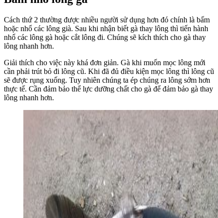
Cách thứ 2 thường được nhiều người sử dụng hơn đó chính là bấm
hoặc nhổ các lông già. Sau khi nhận biết gà thay lông thì tiến hành
nhổ các lông gà hoặc cắt lông đi. Chúng sẽ kích thích cho gà thay
lông nhanh hơn.
Giải thích cho việc này khá đơn giản. Gà khi muốn mọc lông mới
cần phải trút bỏ đi lông cũ. Khi đã đủ điều kiện mọc lông thì lông cũ
sẽ được rụng xuống. Tuy nhiên chúng ta ép chúng ra lông sớm hơn
thực tế. Cần đảm bảo thể lực dưỡng chất cho gà để đảm bảo gà thay
lông nhanh hơn.