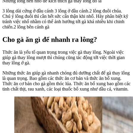
Những lông nên nhổ để kích thích gà thay lông đó là
3 lông dài cứng ở đầu cánh 3 lông ở đầu cánh.2 lông đuôi chúa.
Chú ý lông đuôi thì cần hết sức cẩn thận khi nhổ. Hãy phân biệt kỹ
tránh việc nhổ nhầm có thể ảnh hưởng tới gà khá nhiều khi chinh
chiến.2 lông bên cánh gà
Cho gà ăn gì để nhanh ra lông?
Thức ăn là yếu tố quan trọng trong việc gà thay lông. Ngoài việc
giúp gà thay lông mượt thì chúng cũng tác động tới việc thời gian
thay lông ở gà.
Những thức ăn giúp gà nhanh chóng đủ dưỡng chất để gà thay lông
là quan trọng. Bao gồm các thức ăn cơ bản và thức ăn bổ xung.
Thức ăn cơ bản cho gà gồm thóc lúa. Thức ăn bổ xung bao gồm các
tinh chất thịt, rau xanh, các loại thuốc bổ xung như dầu cá, vitamin.