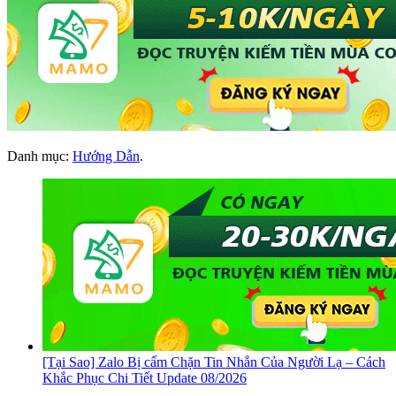
Danh mục:
Hướng Dẫn
.
[Tại Sao] Zalo Bị cấm Chặn Tin Nhắn Của Người Lạ – Cách
Khắc Phục Chi Tiết Update 08/2026