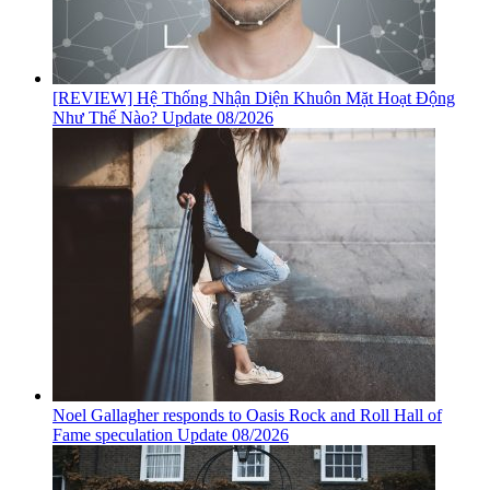
[REVIEW] Hệ Thống Nhận Diện Khuôn Mặt Hoạt Động
Như Thế Nào? Update 08/2026
Noel Gallagher responds to Oasis Rock and Roll Hall of
Fame speculation Update 08/2026