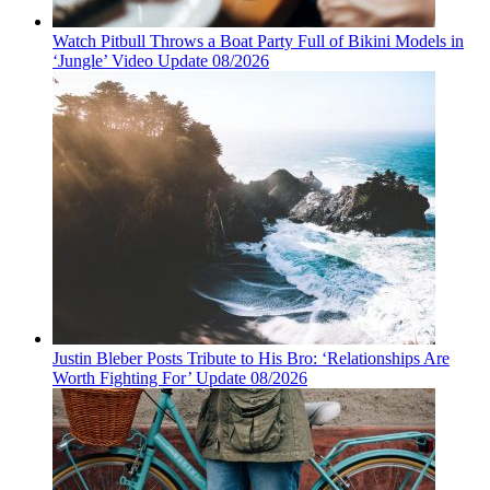
Watch Pitbull Throws a Boat Party Full of Bikini Models in
‘Jungle’ Video Update 08/2026
Justin Bleber Posts Tribute to His Bro: ‘Relationships Are
Worth Fighting For’ Update 08/2026