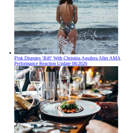
P!nk Disputes ‘Riff’ With Christina Aguilera After AMA
Performance Reaction Update 08/2026