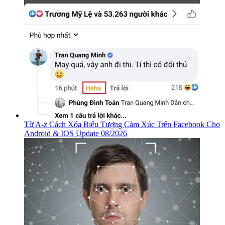
Từ A-z Cách Xóa Biểu Tượng Cảm Xúc Trên Facebook Cho
Android & IOS Update 08/2026