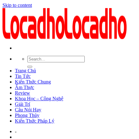
Skip to content
Trang Chủ
Tin Tức
Kiến Thức Chung
Ẩm Thực
Review
Khoa Học – Công Nghệ
Giải Trí
Câu Nói Hay
Phong Thủy
Kiến Thức Pháp Lý
-