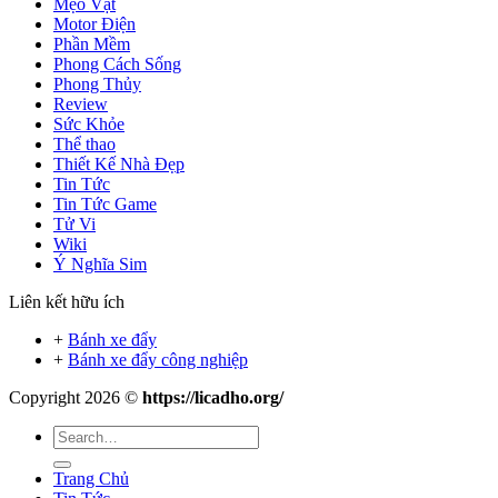
Mẹo Vặt
Motor Điện
Phần Mềm
Phong Cách Sống
Phong Thủy
Review
Sức Khỏe
Thể thao
Thiết Kế Nhà Đẹp
Tin Tức
Tin Tức Game
Tử Vi
Wiki
Ý Nghĩa Sim
Liên kết hữu ích
+
Bánh xe đẩy
+
Bánh xe đẩy công nghiệp
Copyright 2026 ©
https://licadho.org/
Trang Chủ