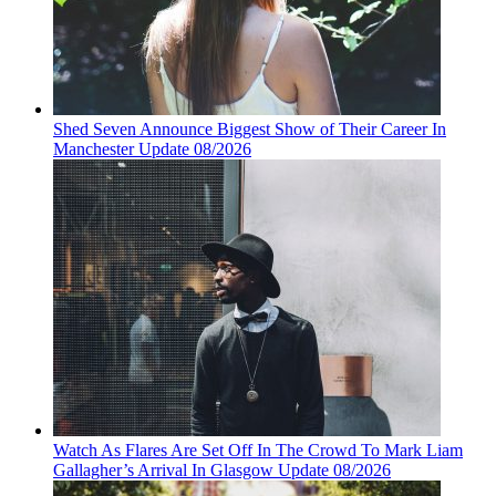
Shed Seven Announce Biggest Show of Their Career In
Manchester Update 08/2026
Watch As Flares Are Set Off In The Crowd To Mark Liam
Gallagher’s Arrival In Glasgow Update 08/2026