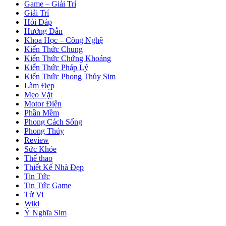
Game – Giải Trí
Giải Trí
Hỏi Đáp
Hướng Dẫn
Khoa Học – Công Nghệ
Kiến Thức Chung
Kiến Thức Chứng Khoáng
Kiến Thức Pháp Lý
Kiến Thức Phong Thủy Sim
Làm Đẹp
Mẹo Vặt
Motor Điện
Phần Mềm
Phong Cách Sống
Phong Thủy
Review
Sức Khỏe
Thể thao
Thiết Kế Nhà Đẹp
Tin Tức
Tin Tức Game
Tử Vi
Wiki
Ý Nghĩa Sim