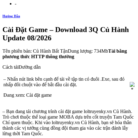
-
Hướng Dẫn
Cài Đặt Game – Download 3Q Củ Hành
Update 08/2026
Tên phiên bản: Củ Hành Bất TậnDung lượng: 734Mb
Tải bằng
phương thức HTTP thông thường
Cách tảiĐường dẫn
– Nhấn nút link bên cạnh để tải về tập tin có đuôi .Exe, sau đó
nhấp đôi chuột vào để bắt đầu cài đặt.
Đang xem: Cài đặt game
– Bạn đang tải chương trình cài đặt game loltruyenky.vn Củ Hành.
Trò chơi thuộc thể loại game MOBA dựa trên cốt truyện Tam Quốc
Chí quen thuộc. Khi vào loltruyenky.vn Củ Hành, bạn sẽ hóa thân
thành các vị tướng cùng đồng đội tham gia vào các trận đánh lẫy
lừng thời Tam Quốc.