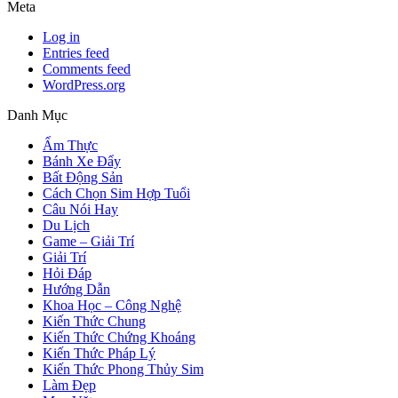
Meta
Log in
Entries feed
Comments feed
WordPress.org
Danh Mục
Ẩm Thực
Bánh Xe Đẩy
Bất Động Sản
Cách Chọn Sim Hợp Tuổi
Câu Nói Hay
Du Lịch
Game – Giải Trí
Giải Trí
Hỏi Đáp
Hướng Dẫn
Khoa Học – Công Nghệ
Kiến Thức Chung
Kiến Thức Chứng Khoáng
Kiến Thức Pháp Lý
Kiến Thức Phong Thủy Sim
Làm Đẹp