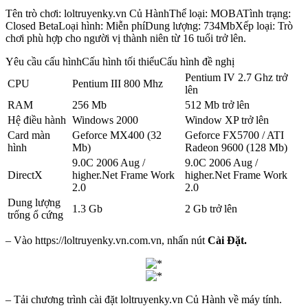
Tên trò chơi: loltruyenky.vn Củ HànhThể loại: MOBATình trạng:
Closed BetaLoại hình: Miễn phíDung lượng: 734MbXếp loại: Trò
chơi phù hợp cho người vị thành niên từ 16 tuổi trở lên.
Yêu cầu cấu hìnhCấu hình tối thiểuCấu hình đề nghị
Pentium IV 2.7 Ghz trở
CPU
Pentium III 800 Mhz
lên
RAM
256 Mb
512 Mb trở lên
Hệ điều hành
Windows 2000
Window XP trở lên
Card màn
Geforce MX400 (32
Geforce FX5700 / ATI
hình
Mb)
Radeon 9600 (128 Mb)
9.0C 2006 Aug /
9.0C 2006 Aug /
DirectX
higher.Net Frame Work
higher.Net Frame Work
2.0
2.0
Dung lượng
1.3 Gb
2 Gb trở lên
trống ổ cứng
– Vào https://loltruyenky.vn.com.vn, nhấn nút
Cài Đặt.
– Tải chương trình cài đặt loltruyenky.vn Củ Hành về máy tính.