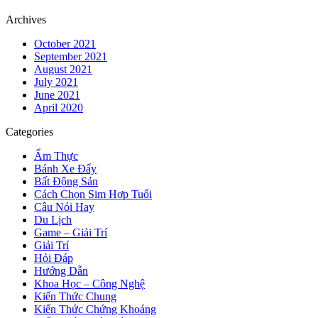
Archives
October 2021
September 2021
August 2021
July 2021
June 2021
April 2020
Categories
Ẩm Thực
Bánh Xe Đẩy
Bất Động Sản
Cách Chọn Sim Hợp Tuổi
Câu Nói Hay
Du Lịch
Game – Giải Trí
Giải Trí
Hỏi Đáp
Hướng Dẫn
Khoa Học – Công Nghệ
Kiến Thức Chung
Kiến Thức Chứng Khoáng