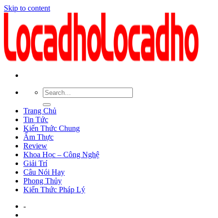
Skip to content
Trang Chủ
Tin Tức
Kiến Thức Chung
Ẩm Thực
Review
Khoa Học – Công Nghệ
Giải Trí
Câu Nói Hay
Phong Thủy
Kiến Thức Pháp Lý
-