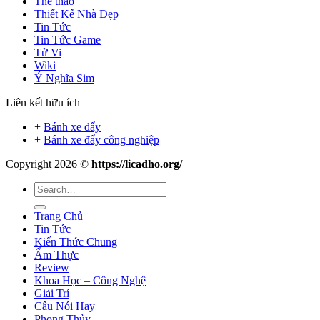
Thể thao
Thiết Kế Nhà Đẹp
Tin Tức
Tin Tức Game
Tử Vi
Wiki
Ý Nghĩa Sim
Liên kết hữu ích
+
Bánh xe đẩy
+
Bánh xe đẩy công nghiệp
Copyright 2026 ©
https://licadho.org/
Trang Chủ
Tin Tức
Kiến Thức Chung
Ẩm Thực
Review
Khoa Học – Công Nghệ
Giải Trí
Câu Nói Hay
Phong Thủy