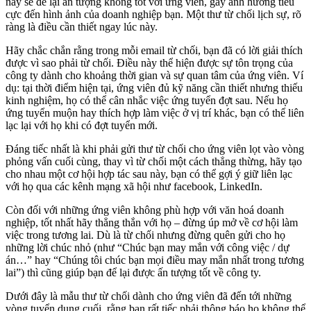
này sẽ để lại ấn tượng không tốt với ứng viên, gây ảnh hưởng tiêu
cực đến hình ảnh của doanh nghiệp bạn. Một thư từ chối lịch sự, rõ
ràng là điều cần thiết ngay lúc này.
Hãy chắc chắn rằng trong mỗi email từ chối, bạn đã có lời giải thích
được vì sao phải từ chối. Điều này thể hiện được sự tôn trọng của
công ty dành cho khoảng thời gian và sự quan tâm của ứng viên. Ví
dụ: tại thời điểm hiện tại, ứng viên đủ kỹ năng cần thiết nhưng thiếu
kinh nghiệm, họ có thể cân nhắc việc ứng tuyển đợt sau. Nếu họ
ứng tuyển muộn hay thích hợp làm việc ở vị trí khác, bạn có thể liên
lạc lại với họ khi có đợt tuyển mới.
Đáng tiếc nhất là khi phải gửi thư từ chối cho ứng viên lọt vào vòng
phỏng vấn cuối cùng, thay vì từ chối một cách thẳng thừng, hãy tạo
cho nhau một cơ hội hợp tác sau này, bạn có thể gợi ý giữ liên lạc
với họ qua các kênh mạng xã hội như facebook, LinkedIn.
Còn đối với những ứng viên không phù hợp với văn hoá doanh
nghiệp, tốt nhất hãy thẳng thắn với họ – đừng úp mở về cơ hội làm
việc trong tương lai. Dù là từ chối nhưng đừng quên gửi cho họ
những lời chúc nhỏ (như “Chúc bạn may mắn với công việc / dự
án…” hay “Chúng tôi chúc bạn mọi điều may mắn nhất trong tương
lai”) thì cũng giúp bạn để lại được ấn tượng tốt về công ty.
Dưới đây là mẫu thư từ chối dành cho ứng viên đã đến tới những
vòng tuyển dụng cuối, rằng bạn rất tiếc phải thông báo họ không thể