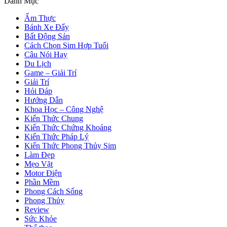
Danh Mục
Ẩm Thực
Bánh Xe Đẩy
Bất Động Sản
Cách Chọn Sim Hợp Tuổi
Câu Nói Hay
Du Lịch
Game – Giải Trí
Giải Trí
Hỏi Đáp
Hướng Dẫn
Khoa Học – Công Nghệ
Kiến Thức Chung
Kiến Thức Chứng Khoáng
Kiến Thức Pháp Lý
Kiến Thức Phong Thủy Sim
Làm Đẹp
Mẹo Vặt
Motor Điện
Phần Mềm
Phong Cách Sống
Phong Thủy
Review
Sức Khỏe