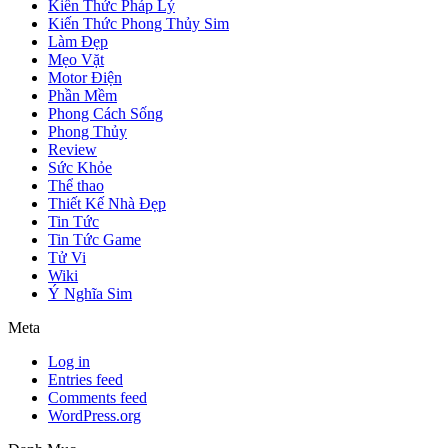
Kiến Thức Pháp Lý
Kiến Thức Phong Thủy Sim
Làm Đẹp
Mẹo Vặt
Motor Điện
Phần Mềm
Phong Cách Sống
Phong Thủy
Review
Sức Khỏe
Thể thao
Thiết Kế Nhà Đẹp
Tin Tức
Tin Tức Game
Tử Vi
Wiki
Ý Nghĩa Sim
Meta
Log in
Entries feed
Comments feed
WordPress.org