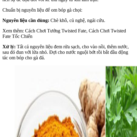
Chuẩn bị nguyên liệu để om bóp gà chọi:
Nguyên liệu cần dùng:
Chè khô, củ nghệ, ngải cứu.
Xem thêm: Cách Chơi Tướng Twisted Fate, Cách Chơi Twisted
Fate Tốc Chiến
Xử lý:
Tất cả nguyên liệu đem rửa sạch, cho vào nồi, thêm nước,
sau đó đun với lửa nhỏ. Đợi cho nước nguội bớt rồi bắt đầu động
tác om bóp cho gà đá.