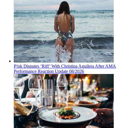
P!nk Disputes ‘Riff’ With Christina Aguilera After AMA
Performance Reaction Update 08/2026