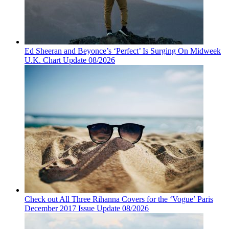
Ed Sheeran and Beyonce’s ‘Perfect’ Is Surging On Midweek
U.K. Chart Update 08/2026
Check out All Three Rihanna Covers for the ‘Vogue’ Paris
December 2017 Issue Update 08/2026