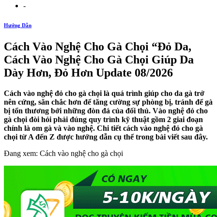
-
Hướng Dẫn
Cách Vào Nghệ Cho Gà Chọi “Đỏ Da,
Cách Vào Nghệ Cho Gà Chọi Giúp Da
Dày Hơn, Đỏ Hơn Update 08/2026
Cách vào nghệ đỏ cho gà chọi là quá trình giúp cho da gà trở
nên cứng, săn chắc hơn để tăng cường sự phòng bị, tránh để gà
bị tổn thương bởi những đòn đá của đối thủ. Vào nghệ đỏ cho
gà chọi đòi hỏi phải đúng quy trình kỹ thuật gồm 2 giai đoạn
chính là om gà và vào nghệ. Chi tiết cách vào nghệ đỏ cho gà
chọi từ A đến Z được hướng dẫn cụ thể trong bài viết sau đây.
Đang xem: Cách vào nghệ cho gà chọi