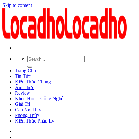
Skip to content
Trang Chủ
Tin Tức
Kiến Thức Chung
Ẩm Thực
Review
Khoa Học – Công Nghệ
Giải Trí
Câu Nói Hay
Phong Thủy
Kiến Thức Pháp Lý
-