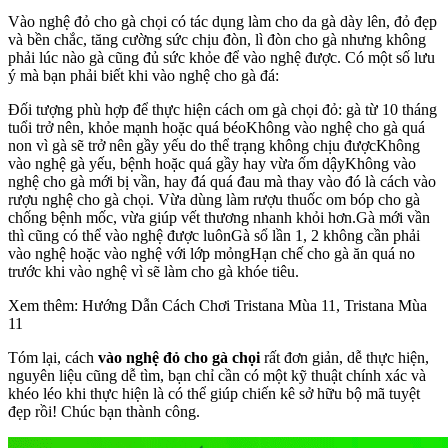
Vào nghệ đỏ cho gà chọi có tác dụng làm cho da gà dày lên, đỏ đẹp
và bền chắc, tăng cường sức chịu đòn, lì đòn cho gà nhưng không
phải lúc nào gà cũng đủ sức khỏe để vào nghệ được. Có một số lưu
ý mà bạn phải biết khi vào nghệ cho gà đá:
Đối tượng phù hợp để thực hiện cách om gà chọi đỏ: gà từ 10 tháng
tuổi trở nên, khỏe mạnh hoặc quá béoKhông vào nghệ cho gà quá
non vì gà sẽ trở nên gầy yếu do thể trạng không chịu đượcKhông
vào nghệ gà yếu, bệnh hoặc quá gầy hay vừa ốm dậyKhông vào
nghệ cho gà mới bị vần, hay đá quá đau mà thay vào đó là cách vào
rượu nghệ cho gà chọi. Vừa dùng làm rượu thuốc om bóp cho gà
chống bệnh mốc, vừa giúp vết thương nhanh khỏi hơn.Gà mới vần
thì cũng có thể vào nghệ được luônGà sổ lần 1, 2 không cần phải
vào nghệ hoặc vào nghệ với lớp mỏngHạn chế cho gà ăn quá no
trước khi vào nghệ vì sẽ làm cho gà khóe tiêu.
Xem thêm: Hướng Dẫn Cách Chơi Tristana Mùa 11, Tristana Mùa
11
Tóm lại, cách
vào nghệ đỏ cho gà chọi
rất đơn giản, dễ thực hiện,
nguyên liệu cũng dễ tìm, bạn chỉ cần có một kỹ thuật chính xác và
khéo léo khi thực hiện là có thể giúp chiến kê sở hữu bộ mã tuyệt
đẹp rồi! Chúc bạn thành công.