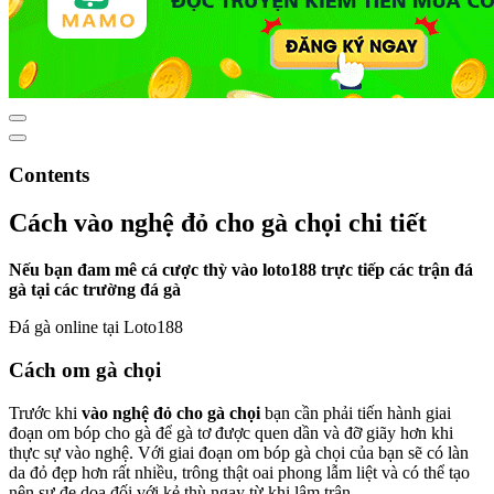
Contents
Cách vào nghệ đỏ cho gà chọi chi tiết
Nếu bạn đam mê cá cược thỳ vào loto188 trực tiếp các trận đá
gà tại các trường đá gà
Đá gà online tại Loto188
Cách om gà chọi
Trước khi
vào nghệ đỏ cho gà chọi
bạn cần phải tiến hành giai
đoạn om bóp cho gà để gà tơ được quen dần và đỡ giãy hơn khi
thực sự vào nghệ. Với giai đoạn om bóp gà chọi của bạn sẽ có làn
da đỏ đẹp hơn rất nhiều, trông thật oai phong lẫm liệt và có thể tạo
nên sự đe dọa đối với kẻ thù ngay từ khi lâm trận.