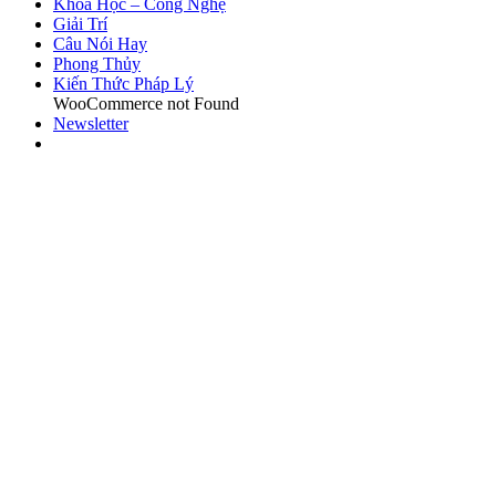
Khoa Học – Công Nghệ
Giải Trí
Câu Nói Hay
Phong Thủy
Kiến Thức Pháp Lý
WooCommerce not Found
Newsletter