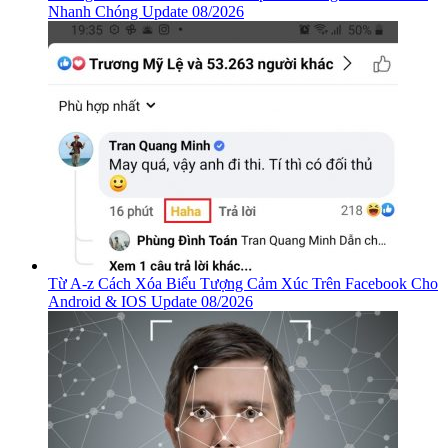
Nhanh Chóng Update 08/2026
Từ A-z Cách Xóa Biểu Tượng Cảm Xúc Trên Facebook Cho
Android & IOS Update 08/2026