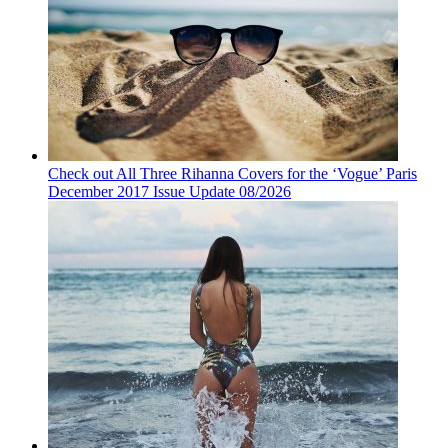
Check out All Three Rihanna Covers for the ‘Vogue’ Paris
December 2017 Issue Update 08/2026