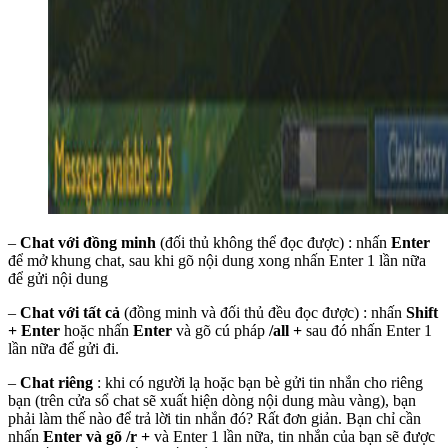
–
Chat với đồng minh
(đối thủ không thể đọc được) : nhấn
Enter
để mở khung chat, sau khi gõ nội dung xong nhấn Enter 1 lần nữa
để gửi nội dung
–
Chat với tất cả
(đồng minh và đối thủ đều đọc được) : nhấn
Shift
+ Enter
hoặc nhấn
Enter
và gõ cú pháp
/all +
sau đó nhấn Enter 1
lần nữa để gửi đi.
–
Chat riêng
: khi có người lạ hoặc bạn bè gửi tin nhắn cho riêng
bạn (trên cửa sổ chat sẽ xuất hiện dòng nội dung màu vàng), bạn
phải làm thế nào để trả lời tin nhắn đó? Rất đơn giản. Bạn chỉ cần
nhấn
Enter và gõ /r +
và Enter 1 lần nữa, tin nhắn của bạn sẽ được