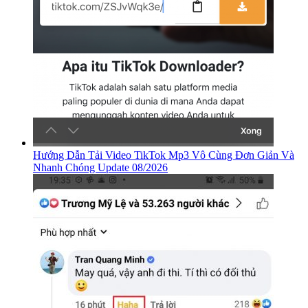
Hướng Dẫn Tải Video TikTok Mp3 Vô Cùng Đơn Giản Và
Nhanh Chóng Update 08/2026