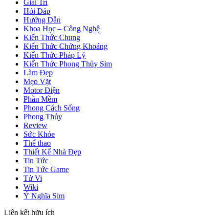
Giải Trí
Hỏi Đáp
Hướng Dẫn
Khoa Học – Công Nghệ
Kiến Thức Chung
Kiến Thức Chứng Khoáng
Kiến Thức Pháp Lý
Kiến Thức Phong Thủy Sim
Làm Đẹp
Mẹo Vặt
Motor Điện
Phần Mềm
Phong Cách Sống
Phong Thủy
Review
Sức Khỏe
Thể thao
Thiết Kế Nhà Đẹp
Tin Tức
Tin Tức Game
Tử Vi
Wiki
Ý Nghĩa Sim
Liên kết hữu ích