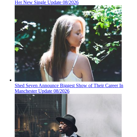
Her New Single Update 08/2026
Shed Seven Announce Biggest Show of Their Career In
Manchester Update 08/2026