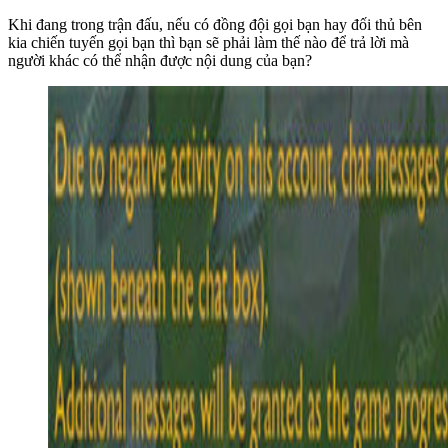
Khi đang trong trận đấu, nếu có đồng đội gọi bạn hay đối thủ bên
kia chiến tuyến gọi bạn thì bạn sẽ phải làm thế nào để trả lời mà
người khác có thể nhận được nội dung của bạn?