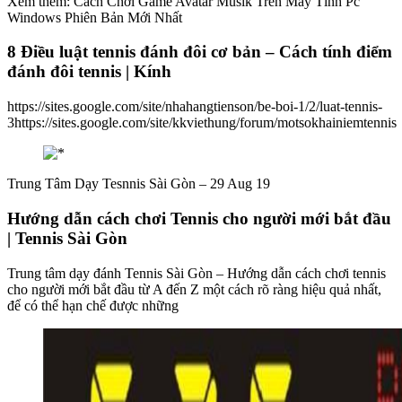
Xem thêm: Cách Chơi Game Avatar Musik Trên Máy Tính Pc
Windows Phiên Bản Mới Nhất
8 Điều luật tennis đánh đôi cơ bản – Cách tính điểm
đánh đôi tennis | Kính
https://sites.google.com/site/nhahangtienson/be-boi-1/2/luat-tennis-
3https://sites.google.com/site/kkviethung/forum/motsokhainiemtennis
Trung Tâm Dạy Tesnnis Sài Gòn – 29 Aug 19
Hướng dẫn cách chơi Tennis cho người mới bắt đầu
| Tennis Sài Gòn
Trung tâm dạy đánh Tennis Sài Gòn – Hướng dẫn cách chơi tennis
cho người mới bắt đầu từ A đến Z một cách rõ ràng hiệu quả nhất,
để có thể hạn chế được những