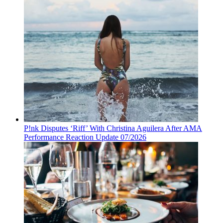
P!nk Disputes ‘Riff’ With Christina Aguilera After AMA
Performance Reaction Update 07/2026