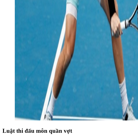
Luật thi đấu môn quần vợt