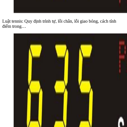
Luật tennis: Quy định trình tự, lỗi chân, lỗi giao bóng, cách tính
điểm trong…