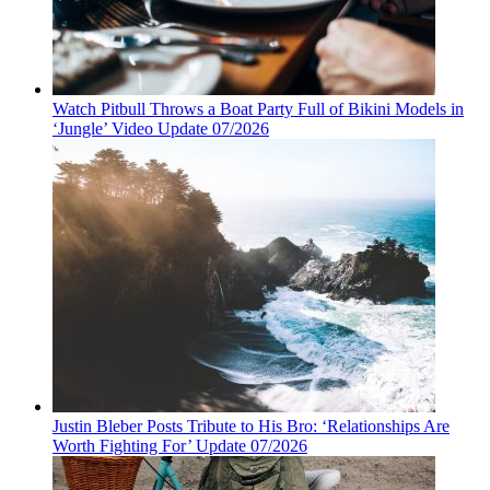
Watch Pitbull Throws a Boat Party Full of Bikini Models in
‘Jungle’ Video Update 07/2026
Justin Bleber Posts Tribute to His Bro: ‘Relationships Are
Worth Fighting For’ Update 07/2026