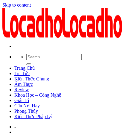
Skip to content
Trang Chủ
Tin Tức
Kiến Thức Chung
Ẩm Thực
Review
Khoa Học – Công Nghệ
Giải Trí
Câu Nói Hay
Phong Thủy
Kiến Thức Pháp Lý
-