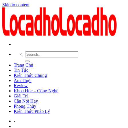
Skip to content
Trang Chủ
Tin Tức
Kiến Thức Chung
Ẩm Thực
Review
Khoa Học – Công Nghệ
Giải Trí
Câu Nói Hay
Phong Thủy
Kiến Thức Pháp Lý
-