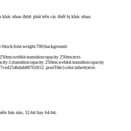
khác nhau được phát trên các thiết bị khác nhau.
:block;font-weight:700;background-
0ms;webkit-transition:opacity 250ms;text-
y:1;transition:opacity 250ms;webkit-transition:opacity
ced254bdab88702b52 .postTitle{color:inherit;text-
}
iên bản nào, 32-bit hay 64-bit.