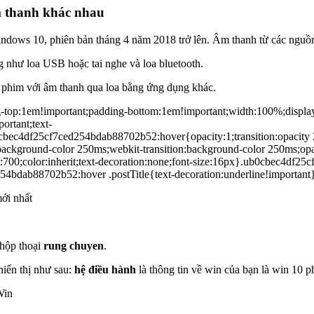
m thanh khác nhau
indows 10, phiên bản tháng 4 năm 2018 trở lên. Âm thanh từ các nguồn 
 như loa USB hoặc tai nghe và loa bluetooth.
 phim với âm thanh qua loa bằng ứng dụng khác.
op:1em!important;padding-bottom:1em!important;width:100%;display
ortant;text-
ec4df25cf7ced254bdab88702b52:hover{opacity:1;transition:opacity 25
kground-color 250ms;webkit-transition:background-color 250ms;opacit
;color:inherit;text-decoration:none;font-size:16px}.ub0cbec4df25cf7
54bdab88702b52:hover .postTitle{text-decoration:underline!important
ới nhất
 hộp thoại
rung chuyen
.
hiển thị như sau:
hệ điều hành
là thông tin về win của bạn là win 10 ph