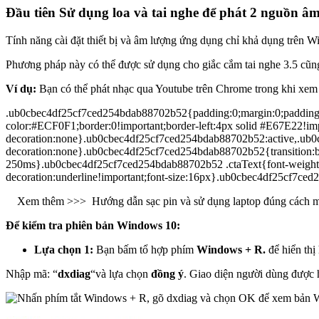
Đầu tiên
Sử dụng loa và tai nghe để phát 2 nguồn â
Tính năng cài đặt thiết bị và âm lượng ứng dụng chỉ khả dụng trên W
Phương pháp này có thể được sử dụng cho giắc cắm tai nghe 3.5 cũng
Ví dụ:
Bạn có thể phát nhạc qua Youtube trên Chrome trong khi xem
.ub0cbec4df25cf7ced254bdab88702b52{padding:0;margin:0;padding-t
color:#ECF0F1;border:0!important;border-left:4px solid #E67E22!imp
decoration:none}.ub0cbec4df25cf7ced254bdab88702b52:active,.ub0cb
decoration:none}.ub0cbec4df25cf7ced254bdab88702b52{transition:bac
250ms}.ub0cbec4df25cf7ced254bdab88702b52 .ctaText{font-weight:700
decoration:underline!important;font-size:16px}.ub0cbec4df25cf7ced2
Xem thêm >>>
Hướng dẫn sạc pin và sử dụng laptop đúng cách m
Để kiểm tra phiên bản Windows 10:
Lựa chọn 1:
Bạn bấm tổ hợp phím
Windows + R.
để hiển thị
Nhập mã: “
dxdiag
“và lựa chọn
đồng ý
. Giao diện người dùng được 