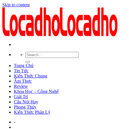
Skip to content
Trang Chủ
Tin Tức
Kiến Thức Chung
Ẩm Thực
Review
Khoa Học – Công Nghệ
Giải Trí
Câu Nói Hay
Phong Thủy
Kiến Thức Pháp Lý
-