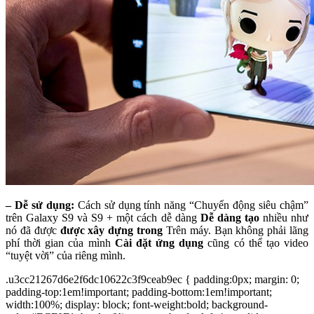
– Dễ sử dụng:
Cách sử dụng tính năng “Chuyển động siêu chậm”
trên Galaxy S9 và S9 + một cách dễ dàng
Dễ dàng tạo
nhiều như
nó đã được
được xây dựng trong
Trên máy. Bạn không phải lãng
phí thời gian của mình
Cài đặt ứng dụng
cũng có thể tạo video
“tuyệt vời” của riêng mình.
.u3cc21267d6e2f6dc10622c3f9ceab9ec { padding:0px; margin: 0;
padding-top:1em!important; padding-bottom:1em!important;
width:100%; display: block; font-weight:bold; background-