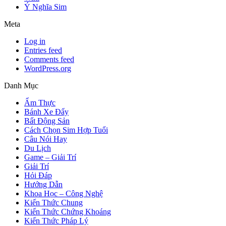
Ý Nghĩa Sim
Meta
Log in
Entries feed
Comments feed
WordPress.org
Danh Mục
Ẩm Thực
Bánh Xe Đẩy
Bất Động Sản
Cách Chọn Sim Hợp Tuổi
Câu Nói Hay
Du Lịch
Game – Giải Trí
Giải Trí
Hỏi Đáp
Hướng Dẫn
Khoa Học – Công Nghệ
Kiến Thức Chung
Kiến Thức Chứng Khoáng
Kiến Thức Pháp Lý