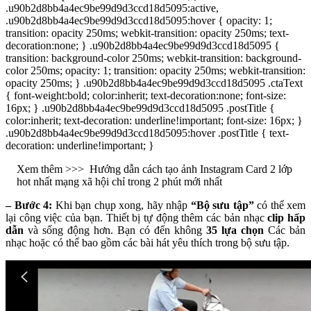
.u90b2d8bb4a4ec9be99d9d3ccd18d5095:active,
.u90b2d8bb4a4ec9be99d9d3ccd18d5095:hover { opacity: 1;
transition: opacity 250ms; webkit-transition: opacity 250ms; text-
decoration:none; } .u90b2d8bb4a4ec9be99d9d3ccd18d5095 {
transition: background-color 250ms; webkit-transition: background-
color 250ms; opacity: 1; transition: opacity 250ms; webkit-transition:
opacity 250ms; } .u90b2d8bb4a4ec9be99d9d3ccd18d5095 .ctaText
{ font-weight:bold; color:inherit; text-decoration:none; font-size:
16px; } .u90b2d8bb4a4ec9be99d9d3ccd18d5095 .postTitle {
color:inherit; text-decoration: underline!important; font-size: 16px; }
.u90b2d8bb4a4ec9be99d9d3ccd18d5095:hover .postTitle { text-
decoration: underline!important; }
Xem thêm >>>
Hướng dẫn cách tạo ảnh Instagram Card 2 lớp
hot nhất mạng xã hội chỉ trong 2 phút mới nhất
– Bước 4:
Khi bạn chụp xong, hãy nhập
“Bộ sưu tập”
có thể xem
lại công việc của bạn. Thiết bị tự động thêm các bản nhạc
clip hấp
dẫn
và sống động hơn. Bạn có đến không
35 lựa chọn
Các bản
nhạc hoặc có thể bao gồm các bài hát yêu thích trong bộ sưu tập.