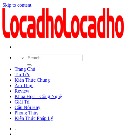
Skip to content
Trang Chủ
Tin Tức
Kiến Thức Chung
Ẩm Thực
Review
Khoa Học – Công Nghệ
Giải Trí
Câu Nói Hay
Phong Thủy
Kiến Thức Pháp Lý
-