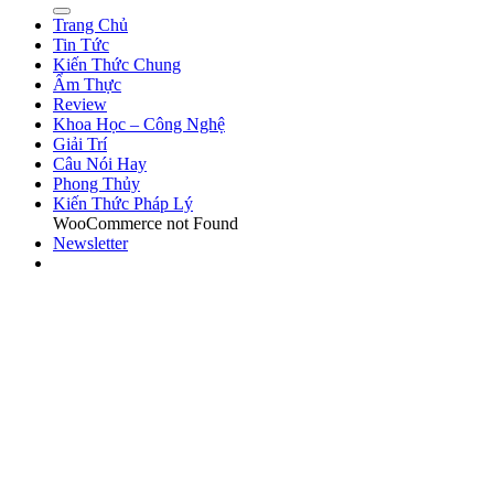
Trang Chủ
Tin Tức
Kiến Thức Chung
Ẩm Thực
Review
Khoa Học – Công Nghệ
Giải Trí
Câu Nói Hay
Phong Thủy
Kiến Thức Pháp Lý
WooCommerce not Found
Newsletter