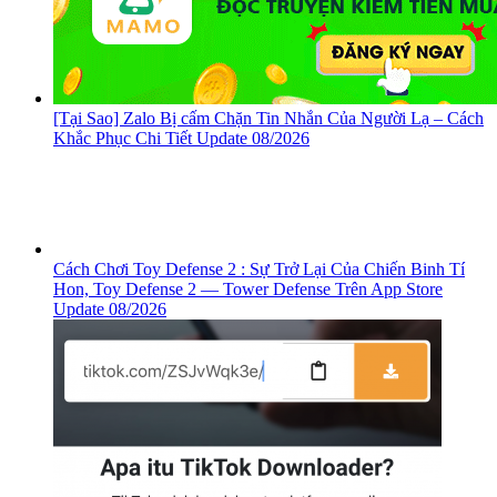
[Tại Sao] Zalo Bị cấm Chặn Tin Nhắn Của Người Lạ – Cách
Khắc Phục Chi Tiết Update 08/2026
Cách Chơi Toy Defense 2 : Sự Trở Lại Của Chiến Binh Tí
Hon, ‎Toy Defense 2 — Tower Defense Trên App Store
Update 08/2026