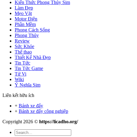
Kiến Thức Phong Thủy Sim
Làm Đẹp
Mẹo Vặt
Motor Điện
Phần Mềm
Phong Cách Sống
Phong Thủy
Review
Sức Khỏe
Thể thao
Thiết Kế Nhà Đẹp
Tin Tức
Tin Tức Game
Tử Vi
Wiki
Ý Nghĩa Sim
Liên kết hữu ích
+
Bánh xe đẩy
+
Bánh xe đẩy công nghiệp
Copyright 2026 ©
https://licadho.org/