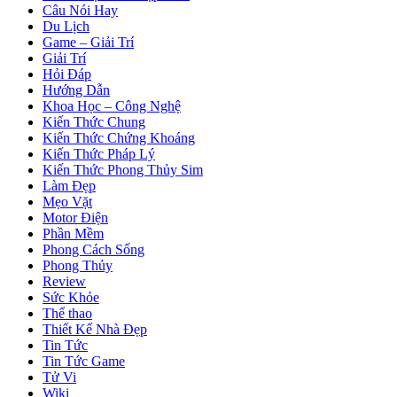
Câu Nói Hay
Du Lịch
Game – Giải Trí
Giải Trí
Hỏi Đáp
Hướng Dẫn
Khoa Học – Công Nghệ
Kiến Thức Chung
Kiến Thức Chứng Khoáng
Kiến Thức Pháp Lý
Kiến Thức Phong Thủy Sim
Làm Đẹp
Mẹo Vặt
Motor Điện
Phần Mềm
Phong Cách Sống
Phong Thủy
Review
Sức Khỏe
Thể thao
Thiết Kế Nhà Đẹp
Tin Tức
Tin Tức Game
Tử Vi
Wiki