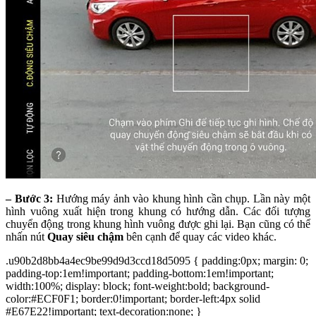
– Bước 3:
Hướng máy ảnh vào khung hình cần chụp. Lần này một
hình vuông xuất hiện trong khung có hướng dẫn. Các đối tượng
chuyển động trong khung hình vuông được ghi lại. Bạn cũng có thể
nhấn nút
Quay siêu chậm
bên cạnh để quay các video khác.
.u90b2d8bb4a4ec9be99d9d3ccd18d5095 { padding:0px; margin: 0;
padding-top:1em!important; padding-bottom:1em!important;
width:100%; display: block; font-weight:bold; background-
color:#ECF0F1; border:0!important; border-left:4px solid
#E67E22!important; text-decoration:none; }