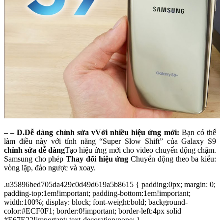
– –
D.
Dễ dàng chỉnh sửa v
Với nhiều hiệu ứng mới:
Bạn có thể
làm điều này với tính năng “Super Slow Shift” của Galaxy S9
chỉnh sửa dễ dàng
Tạo hiệu ứng mới cho video chuyển động chậm.
Samsung cho phép
Thay đổi hiệu ứng
Chuyển động theo ba kiểu:
vòng lặp, đảo ngược và xoay.
.u35896bed705da429c0d49d619a5b8615 { padding:0px; margin: 0;
padding-top:1em!important; padding-bottom:1em!important;
width:100%; display: block; font-weight:bold; background-
color:#ECF0F1; border:0!important; border-left:4px solid
#E67E22!important; text-decoration:none; }