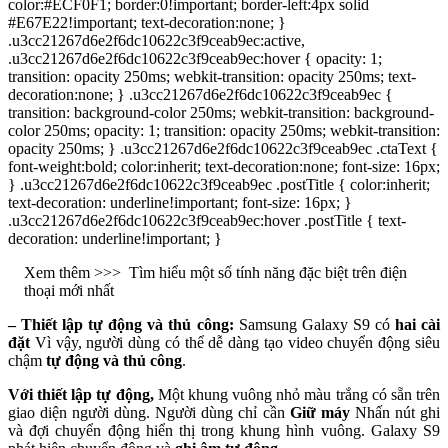
color:#ECF0F1; border:0!important; border-left:4px solid
#E67E22!important; text-decoration:none; }
.u3cc21267d6e2f6dc10622c3f9ceab9ec:active,
.u3cc21267d6e2f6dc10622c3f9ceab9ec:hover { opacity: 1;
transition: opacity 250ms; webkit-transition: opacity 250ms; text-
decoration:none; } .u3cc21267d6e2f6dc10622c3f9ceab9ec {
transition: background-color 250ms; webkit-transition: background-
color 250ms; opacity: 1; transition: opacity 250ms; webkit-transition:
opacity 250ms; } .u3cc21267d6e2f6dc10622c3f9ceab9ec .ctaText {
font-weight:bold; color:inherit; text-decoration:none; font-size: 16px;
} .u3cc21267d6e2f6dc10622c3f9ceab9ec .postTitle { color:inherit;
text-decoration: underline!important; font-size: 16px; }
.u3cc21267d6e2f6dc10622c3f9ceab9ec:hover .postTitle { text-
decoration: underline!important; }
Xem thêm >>>
Tìm hiểu một số tính năng đặc biệt trên điện
thoại mới nhất
– Thiết lập tự động và thủ công:
Samsung Galaxy S9 có
hai cài
đặt
Vì vậy, người dùng có thể dễ dàng tạo video chuyển động siêu
chậm
tự động và thủ công
.
Với thiết lập tự động,
Một khung vuông nhỏ màu trắng có sẵn trên
giao diện người dùng. Người dùng chỉ cần
Giữ máy
Nhấn nút ghi
và đợi chuyển động hiển thị trong khung hình vuông. Galaxy S9