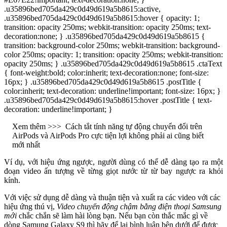
.u35896bed705da429c0d49d619a5b8615:active,
.u35896bed705da429c0d49d619a5b8615:hover { opacity: 1;
transition: opacity 250ms; webkit-transition: opacity 250ms; text-
decoration:none; } .u35896bed705da429c0d49d619a5b8615 {
transition: background-color 250ms; webkit-transition: background-
color 250ms; opacity: 1; transition: opacity 250ms; webkit-transition:
opacity 250ms; } .u35896bed705da429c0d49d619a5b8615 .ctaText
{ font-weight:bold; color:inherit; text-decoration:none; font-size:
16px; } .u35896bed705da429c0d49d619a5b8615 .postTitle {
color:inherit; text-decoration: underline!important; font-size: 16px; }
.u35896bed705da429c0d49d619a5b8615:hover .postTitle { text-
decoration: underline!important; }
Xem thêm >>>
Cách tắt tính năng tự động chuyển đổi trên
AirPods và AirPods Pro cực tiện lợi không phải ai cũng biết
mới nhất
Ví dụ, với hiệu ứng ngược, người dùng có thể dễ dàng tạo ra một
đoạn video ấn tượng về từng giọt nước từ từ bay ngược ra khỏi
kính.
Với việc sử dụng dễ dàng và thuận tiện và xuất ra các video với các
hiệu ứng thú vị,
Video chuyển động chậm bằng điện thoại Samsung
mới
chắc chắn sẽ làm hài lòng bạn. Nếu bạn còn thắc mắc gì về
dòng Samung Galaxy S9 thì hãy để lại bình luận bên dưới để được