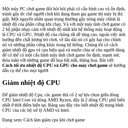
Một máy PC chơi game đòi hỏi hỏi phải có cấu hình cao và ổn định,
tránh gây ức chế người chơi khi đang tham gia game thì máy bị đơ,
giật. Một nguyên nhân quan trọng thường gây nóng máy chính là
nhiệt độ của phần cứng khi chạy. Và với một máy tính chơi game có
2 bộ phận nhạy cảm với nhiệt độ nhất khi hệ thống máy hoạt động
là CPU và GPU. Nhiệt độ của chúng rất dễ tăng cao, ngoài việc ảnh
hưởng đến chất lượng trò chơi, về lâu dài nó có gây hại cho chính
nó và những phần cứng khác trong hệ thống. Chúng tôi có cách
giảm nhiệt độ gpu và cpu hiệu quả và muốn chia sẻ cho người dùng
để có thể có một cấu hình máy tính chơi game ổn định, mạnh mẽ,
thỏa mãn với những game đồ họa bắt mắt, thăng hoa. Bài viết
Cách
tối ưu nhiệt độ CPU và GPU cho máy chơi game
sẽ hướng
dẫn cụ thể cho mọi người
Giảm nhiệt độ CPU
Để giảm nhiệt độ Cpu, các game thủ có 2 sự lựa chọn giữa dòng
CPU Intel Core và dòng AMD Ryzen, đây là 2 dòng CPU phổ biến
nhất ở thời điểm hiện tại. Bảng sau đây cho biết nhiệt độ trung bình
CPU của các bộ xử lý AMD và Intel.
Đang xem: Cách làm giảm cpu khi chơi game