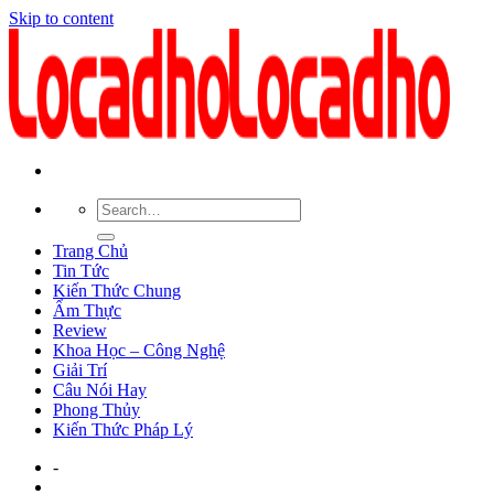
Skip to content
Trang Chủ
Tin Tức
Kiến Thức Chung
Ẩm Thực
Review
Khoa Học – Công Nghệ
Giải Trí
Câu Nói Hay
Phong Thủy
Kiến Thức Pháp Lý
-