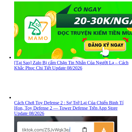
[Tại Sao] Zalo Bị cấm Chặn Tin Nhắn Của Người Lạ – Cách
Khắc Phục Chi Tiết Update 08/2026
Cách Chơi Toy Defense 2 : Sự Trở Lại Của Chiến Binh Tí
Hon, ‎Toy Defense 2 — Tower Defense Trên App Store
Update 08/2026