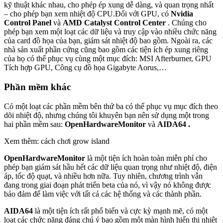
kỹ thuật khác nhau, cho phép ép xung dễ dàng, và quan trọng nhất
– cho phép bạn xem nhiệt độ CPU.Đối với GPU, có
Nvidia
Control Panel
và
AMD Catalyst Control Center
. Chúng cho
phép bạn xem một loạt các dữ liệu và truy cập vào nhiều chức năng
của card đồ họa của bạn, giám sát nhiệt độ bao gồm. Ngoài ra, các
nhà sản xuất phần cứng cũng bao gồm các tiện ích ép xung riêng
của họ có thể phục vụ cùng một mục đích: MSI Afterburner, GPU
Tích hợp GPU, Công cụ đồ họa Gigabyte Aorus,…
Phần mềm khác
Có một loạt các phần mềm bên thứ ba có thể phục vụ mục đích theo
dõi nhiệt độ, nhưng chúng tôi khuyên bạn nên sử dụng một trong
hai phần mềm sau:
OpenHardwareMonitor
và
AIDA64
.
Xem thêm: cách chơi grow island
OpenHardwareMonitor
là một tiện ích hoàn toàn miễn phí cho
phép bạn giám sát hầu hết các dữ liệu quan trọng như nhiệt độ, điện
áp, tốc độ quạt, và nhiều hơn nữa. Tuy nhiên, chương trình vẫn
đang trong giai đoạn phát triển beta của nó, vì vậy nó không được
bảo đảm để làm việc với tất cả các hệ thống và các thành phần.
AIDA64
là một tiện ích rất phổ biến và cực kỳ mạnh mẽ, có một
loạt các chức năng đáng chú ý bao gồm một màn hình hiển thị nhiệt