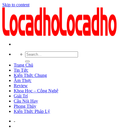
Skip to content
Trang Chủ
Tin Tức
Kiến Thức Chung
Ẩm Thực
Review
Khoa Học – Công Nghệ
Giải Trí
Câu Nói Hay
Phong Thủy
Kiến Thức Pháp Lý
-