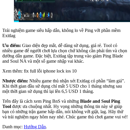
Trải nghiệm game siêu hấp dẫn, không lo về Ping với phần mềm
Exitlag
Ưu điểm:
Giao diện đẹp mắt, dễ dàng sử dụng, giá rẻ. Tool có
nhiều game để người chơi lựa chọn chứ không cần phải tìm và chọn
đường dẫn game. Đặc biệt, Exitlag tập trung vào giảm Ping Blade
and Soul NA và một số game nhập vai khác.
Xem thêm: fix full lỗi iphone lock ios 10
Nhược điểm:
Nhiều game thủ nhận xét Exitlag có phần “làm giá”.
Khi thời gian đầu sử dụng chỉ mất 5 USD cho 1 tháng nhưng sau
một thời gian sử dụng thì lại lên 6,5 USD 1 tháng.
Trên đây là cách xem Ping BnS và những
Blade and Soul Ping
Tool
được ưa chuộng nhất. Hy vọng những thông tin này sẽ giúp
bạn có những trận game hấp dẫn, nói không với giật, lag. Hãy thử
và trải nghiệm ngay hôm nay nhé. Chúc game thủ chơi game vui vẻ!
Danh mục:
Hướng Dẫn
.