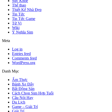
Sức Khỏe
Thể thao
Thiết Kế Nhà Đẹp
Tin Tức
Tin Tức Game
Tử Vi
Wiki
Ý Nghĩa Sim
Meta
Log in
Entries feed
Comments feed
WordPress.org
Danh Mục
Ẩm Thực
Bánh Xe Đẩy
Bất Động Sản
Cách Chọn Sim Hợp Tuổi
Câu Nói Hay
Du Lịch
Game – Giải Trí
Giải Trí