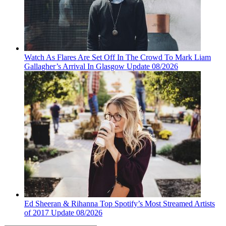
Watch As Flares Are Set Off In The Crowd To Mark Liam
Gallagher’s Arrival In Glasgow Update 08/2026
Ed Sheeran & Rihanna Top Spotify’s Most Streamed Artists
of 2017 Update 08/2026