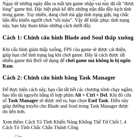
Ngay từ những ngày đầu ra mắt tựa game nhập vai này đã rất “được
lòng” game thủ. Đặc biệt phải kể đến những trận đấu đầy kịch tính
trong game. Tuy nhiên, đang chơi mà gặp tình trạng giật, lag chắc
hẳn đều khiến người chơi “sôi máu”. Vậy để khắc phục tình trạng
này, bạn hãy tham khảo những cách dưới đây.
Cách 1: Chỉnh cấu hình Blade and Soul thấp xuống
Khi cấu hình giảm thấp xuống, FPS của game sẽ được cải thiện,
giúp hạn chế tình trạng lag khi chơi game. Đây là cách được rất
nhiều game thủ BnS sử dụng để
chơi game mà không lo bị ngốn
Ram
.
Cách 2: Chỉnh cấu hình bằng Task Manager
Để thực hiện cách này, bạn cần tắt hết các chương trình chạy ngầm,
hao tổn tài nguyên bằng tổ hợp phím
Alt + Ctrl + Del
. Khi đó cửa
sổ
Task Manager
sẽ được mở ra, bạn chọn
End Task
. Điều này
giúp đường truyền cho Blade and Soul trong Task Manager được
ưu tiên hơn.
Xem thêm: Cách Tỏ Tình Khiến Nàng Không Thể Từ Chối !, 4
Cách Tỏ Tình Chắc Chắn Thành Công