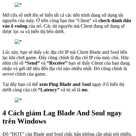
Mở cửa sổ mới lên sẽ hiện tất cả các tiến trình đang sử dụng tài
nguyên của máy. Ở trên cùng bạn tìm “Client” và
check đánh dấu
vào ô vuông
của nó. Các tài nguyên mà Client đang sử dụng sẽ
được lọc ra và hiển thị bên dưới.
Lúc này, bạn sẽ thấy các địa chỉ IP mà Client Blade and Soul liên
lạc khi chơi game. Đây cũng chính là địa chỉ IP của máy chủ. Hãy
nhìn chỉ số
“Send”
và
“Receive”
bạn sẽ thấy Client của bạn đang
nhận và gửi dữ liệu đến địa chỉ nào nhiều nhất. Đó cũng chính là
server chính của game.
Tại đây bạn có thể
xem Ping Blade and Soul
ngay ở ô hiển thị
dưới cùng của cột
“Latency”
và trị số là
ms
.
4 Cách giảm Lag Blade And Soul ngay
trên Windows
Độ “HOT” của Blade and Soul chắc hẳn không cần phải nói nhiều.