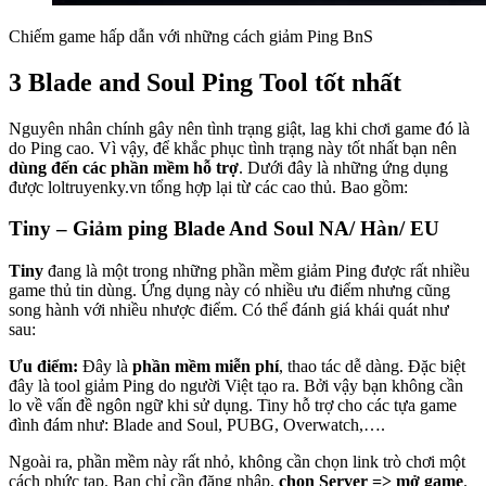
Chiếm game hấp dẫn với những cách giảm Ping BnS
3 Blade and Soul Ping Tool tốt nhất
Nguyên nhân chính gây nên tình trạng giật, lag khi chơi game đó là
do Ping cao. Vì vậy, để khắc phục tình trạng này tốt nhất bạn nên
dùng đến các phần mềm hỗ trợ
. Dưới đây là những ứng dụng
được loltruyenky.vn tổng hợp lại từ các cao thủ. Bao gồm:
Tiny – Giảm ping Blade And Soul NA/ Hàn/ EU
Tiny
đang là một trong những phần mềm giảm Ping được rất nhiều
game thủ tin dùng. Ứng dụng này có nhiều ưu điểm nhưng cũng
song hành với nhiều nhược điểm. Có thể đánh giá khái quát như
sau:
Ưu điểm:
Đây là
phần mềm miễn phí
, thao tác dễ dàng. Đặc biệt
đây là tool giảm Ping do người Việt tạo ra. Bởi vậy bạn không cần
lo về vấn đề ngôn ngữ khi sử dụng. Tiny hỗ trợ cho các tựa game
đình đám như: Blade and Soul, PUBG, Overwatch,….
Ngoài ra, phần mềm này rất nhỏ, không cần chọn link trò chơi một
cách phức tạp. Bạn chỉ cần đăng nhập,
chọn Server => mở game
.