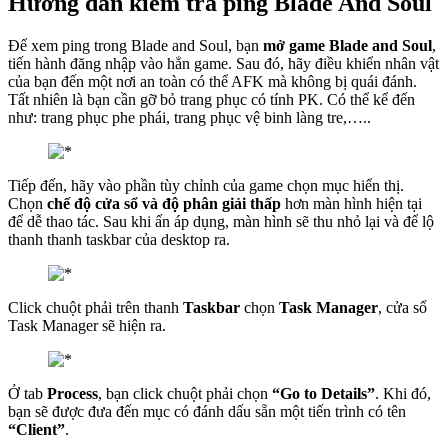
Hướng dẫn kiểm tra ping Blade And Soul
Để xem ping trong Blade and Soul, bạn
mở game Blade and Soul
,
tiến hành đăng nhập vào hẳn game. Sau đó, hãy điều khiển nhân vật
của bạn đến một nơi an toàn có thể AFK mà không bị quái đánh.
Tất nhiên là bạn cần gỡ bỏ trang phục có tính PK. Có thể kể đến
như: trang phục phe phái, trang phục vệ binh làng tre,…..
Tiếp đến, hãy vào phần tùy chỉnh của game chọn mục hiển thị.
Chọn
chế độ cửa sổ và độ phân giải thấp
hơn màn hình hiện tại
để dễ thao tác. Sau khi ấn áp dụng, màn hình sẽ thu nhỏ lại và để lộ
thanh thanh taskbar của desktop ra.
Click chuột phải trên thanh
Taskbar
chọn
Task Manager
, cửa sổ
Task Manager sẽ hiện ra.
Ở tab
Process
, bạn click chuột phải chọn
“Go to Details”
. Khi đó,
bạn sẽ được đưa đến mục có đánh dấu sẵn một tiến trình có tên
“Client”
.