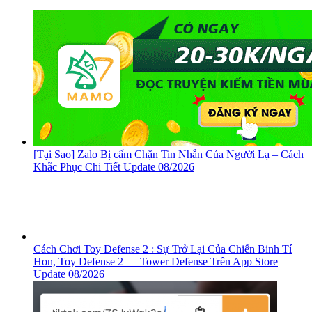
[Tại Sao] Zalo Bị cấm Chặn Tin Nhắn Của Người Lạ – Cách
Khắc Phục Chi Tiết Update 08/2026
Cách Chơi Toy Defense 2 : Sự Trở Lại Của Chiến Binh Tí
Hon, ‎Toy Defense 2 — Tower Defense Trên App Store
Update 08/2026