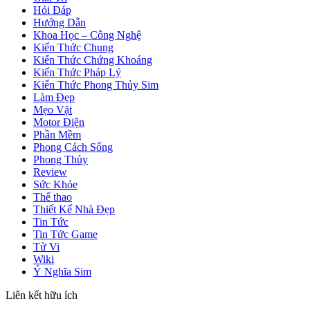
Hỏi Đáp
Hướng Dẫn
Khoa Học – Công Nghệ
Kiến Thức Chung
Kiến Thức Chứng Khoáng
Kiến Thức Pháp Lý
Kiến Thức Phong Thủy Sim
Làm Đẹp
Mẹo Vặt
Motor Điện
Phần Mềm
Phong Cách Sống
Phong Thủy
Review
Sức Khỏe
Thể thao
Thiết Kế Nhà Đẹp
Tin Tức
Tin Tức Game
Tử Vi
Wiki
Ý Nghĩa Sim
Liên kết hữu ích