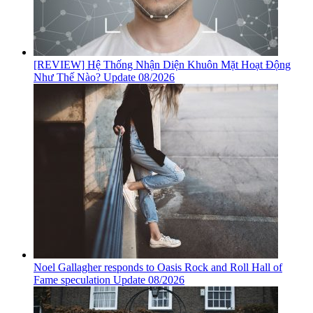
[REVIEW] Hệ Thống Nhận Diện Khuôn Mặt Hoạt Động
Như Thế Nào? Update 08/2026
Noel Gallagher responds to Oasis Rock and Roll Hall of
Fame speculation Update 08/2026