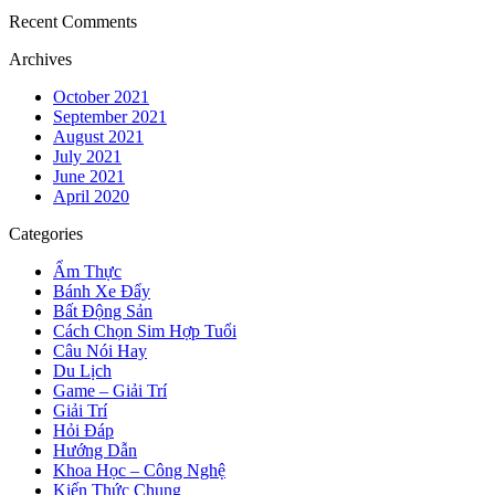
Recent Comments
Archives
October 2021
September 2021
August 2021
July 2021
June 2021
April 2020
Categories
Ẩm Thực
Bánh Xe Đẩy
Bất Động Sản
Cách Chọn Sim Hợp Tuổi
Câu Nói Hay
Du Lịch
Game – Giải Trí
Giải Trí
Hỏi Đáp
Hướng Dẫn
Khoa Học – Công Nghệ
Kiến Thức Chung