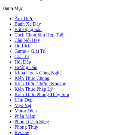
Danh Mục
Ẩm Thực
Bánh Xe Đẩy
Bất Động Sản
Cách Chọn Sim Hợp Tuổi
Câu Nói Hay
Du Lịch
Game – Giải Trí
Giải Trí
Hỏi Đáp
Hướng Dẫn
Khoa Học – Công Nghệ
Kiến Thức Chung
Kiến Thức Chứng Khoáng
Kiến Thức Pháp Lý
Kiến Thức Phong Thủy Sim
Làm Đẹp
Mẹo Vặt
Motor Điện
Phần Mềm
Phong Cách Sống
Phong Thủy
Review