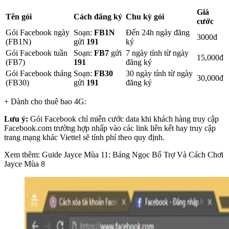
Giá
Tên gói
Cách đăng ký
Chu kỳ gói
cước
Gói Facebook ngày
Soạn:
FB1N
Đến 24h ngày đăng
3000đ
(FB1N)
gửi
191
ký
Gói Facebook tuần
Soạn:
FB7
gửi
7 ngày tính từ ngày
15,000đ
(FB7)
191
đăng ký
Gói Facebook tháng
Soạn:
FB30
30 ngày tính từ ngày
30,000đ
(FB30)
gửi
191
đăng ký
+ Dành cho thuê bao 4G:
Lưu ý:
Gói Facebook chỉ miễn cước data khi khách hàng truy cập
Facebook.com trường hợp nhấp vào các link liên kết hay truy cập
trang mạng khác Viettel sẽ tính phí theo quy định.
Xem thêm: Guide Jayce Mùa 11: Bảng Ngọc Bổ Trợ Và Cách Chơi
Jayce Mùa 8