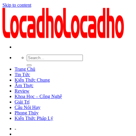
Skip to content
Trang Chủ
Tin Tức
Kiến Thức Chung
Ẩm Thực
Review
Khoa Học – Công Nghệ
Giải Trí
Câu Nói Hay
Phong Thủy
Kiến Thức Pháp Lý
-