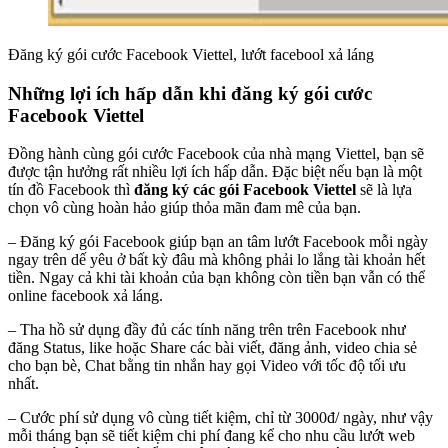
Đăng ký gói cước Facebook Viettel, lướt facebool xả láng
Những lợi ích hấp dẫn khi đăng ký gói cước
Facebook Viettel
Đồng hành cùng gói cước Facebook của nhà mạng Viettel, bạn sẽ
được tận hưởng rất nhiều lợi ích hấp dẫn. Đặc biệt nếu bạn là một
tín đồ Facebook thì
đăng ký các gói Facebook Viettel
sẽ là lựa
chọn vô cùng hoàn hảo giúp thỏa mãn đam mê của bạn.
– Đăng ký gói Facebook giúp bạn an tâm lướt Facebook mỗi ngày
ngay trên dế yêu ở bất kỳ đâu mà không phải lo lắng tài khoản hết
tiền. Ngay cả khi tài khoản của bạn không còn tiền bạn vẫn có thể
online facebook xả láng.
– Tha hồ sử dụng đầy đủ các tính năng trên trên Facebook như
đăng Status, like hoặc Share các bài viết, đăng ảnh, video chia sẻ
cho bạn bè, Chat bằng tin nhắn hay gọi Video với tốc độ tối ưu
nhất.
– Cước phí sử dụng vô cùng tiết kiệm, chỉ từ 3000đ/ ngày, như vậy
mỗi tháng bạn sẽ tiết kiệm chi phí đang kể cho nhu cầu lướt web