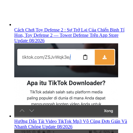
Cách Chơi Toy Defense 2 : Sự Trở Lại Của Chiến Binh Tí
Hon, ‎Toy Defense 2 — Tower Defense Trên App Store
Update 08/2026
Hướng Dẫn Tải Video TikTok Mp3 Vô Cùng Đơn Giản Và
Nhanh Chóng Update 08/2026