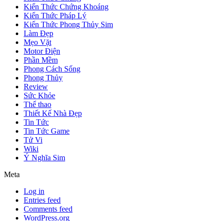
Kiến Thức Chứng Khoáng
Kiến Thức Pháp Lý
Kiến Thức Phong Thủy Sim
Làm Đẹp
Mẹo Vặt
Motor Điện
Phần Mềm
Phong Cách Sống
Phong Thủy
Review
Sức Khỏe
Thể thao
Thiết Kế Nhà Đẹp
Tin Tức
Tin Tức Game
Tử Vi
Wiki
Ý Nghĩa Sim
Meta
Log in
Entries feed
Comments feed
WordPress.org