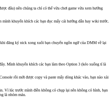
ó được đâu) nên chúng ta chỉ có thể vừa chơi game vừa xem hướng
Nên mình khuyến khích các bạn đọc mấy cái hướng dẫn hay wiki trước.
u khi đăng ký nick xong xuôi bạn chuyển ngôn ngữ của DMM về lại
ây. Mình khuyến khích các bạn làm theo Option 3 (kéo xuống tí là
g Console rồi mới được copy và paste mấy dòng khác vào, bạn nào xài
tin. Vì lúc trước mình điền không có chụp lại nên không có hình, bạn
ùng là nhóm máu.