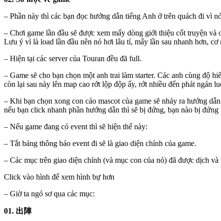
– Phần này thì các bạn đọc hướng dẫn tiếng Anh ở trên quách đi vì nó 
– Chơi game lần đầu sẽ được xem mấy dòng giới thiệu cốt truyện và o
Lưu ý vì là load lần đầu nên nó hơi lâu tí, mấy lần sau nhanh hơn, c
– Hiện tại các server của Touran đều đã full.
– Game sẽ cho bạn chọn một anh trai làm starter. Các anh cùng độ h
còn lại sau này lên map cao rớt lộp độp ấy, rớt nhiều đến phát ngán lu
– Khi bạn chọn xong con cáo mascot của game sẽ nhảy ra hướng dẫn 
nếu bạn click nhanh phần hướng dẫn thì sẽ bị đứng, bạn nào bị đứng th
– Nếu game đang có event thì sẽ hiện thế này:
– Tắt bảng thông báo event đi sẽ là giao diện chính của game.
– Các mục trên giao diện chính (và mục con của nó) đã được dịch và n
Click vào hình để xem hình bự hơn
– Giờ ta ngó sơ qua các mục:
01. 出陣