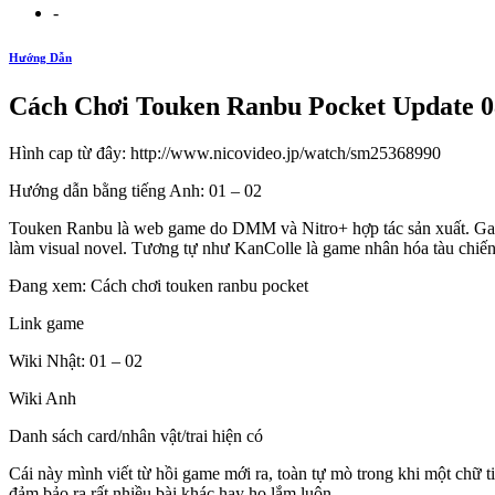
-
Hướng Dẫn
Cách Chơi Touken Ranbu Pocket Update 0
Hình cap từ đây: http://www.nicovideo.jp/watch/sm25368990
Hướng dẫn bằng tiếng Anh: 01 – 02
Touken Ranbu là web game do DMM và Nitro+ hợp tác sản xuất. Game
làm visual novel. Tương tự như KanColle là game nhân hóa tàu chiến t
Đang xem: Cách chơi touken ranbu pocket
Link game
Wiki Nhật: 01 – 02
Wiki Anh
Danh sách card/nhân vật/trai hiện có
Cái này mình viết từ hồi game mới ra, toàn tự mò trong khi một chữ
đảm bảo ra rất nhiều bài khác hay ho lắm luôn.