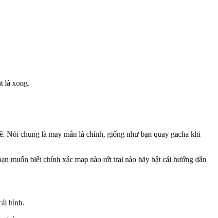
t là xong.
 hê. Nói chung là may mắn là chính, giống như bạn quay gacha khi
bạn muốn biết chính xác map nào rớt trai nào hãy bật cái hướng dẫn
cái hình.