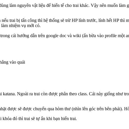
y dùng làm nguyên vật liệu để hiến tế cho trai khác. Vậy nên muốn làm gì 
 nếu trai bị tấn công thì hệ thống sẽ trừ HP lính trước, lính hết HP thì
a làm nhiệm vụ mới có.
 trong cái hướng dẫn trên google doc và wiki (ấn bừa vào profile một
thẳng vào quái
oại katana. Ngoài ra trai còn được phân theo class. Cái này giống như tr
 nhặt được sẽ được chuyển qua hòm thư (nhìn lên góc trên bên phải). Hò
khóa đó thì trai sẽ tự ẩn khi bạn hiến trai.