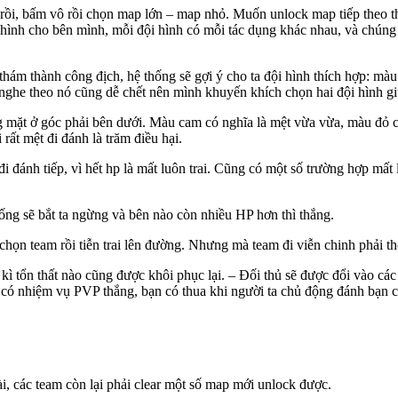
 rồi, bấm vô rồi chọn map lớn – map nhỏ. Muốn unlock map tiếp theo thì
hình cho bên mình, mỗi đội hình có mỗi tác dụng khác nhau, và chúng n
 thám thành công địch, hệ thống sẽ gợi ý cho ta đội hình thích hợp: m
he theo nó cũng dễ chết nên mình khuyến khích chọn hai đội hình gi
ng mặt ở góc phải bên dưới. Màu cam có nghĩa là mệt vừa vừa, màu đỏ có
i rất mệt đi đánh là trăm điều hại.
đi đánh tiếp, vì hết hp là mất luôn trai. Cũng có một số trường hợp mất
hống sẽ bắt ta ngừng và bên nào còn nhiều HP hơn thì thắng.
ọn team rồi tiễn trai lên đường. Nhưng mà team đi viễn chinh phải th
 kì tổn thất nào cũng được khôi phục lại. – Đối thủ sẽ được đổi vào các
ó nhiệm vụ PVP thắng, bạn có thua khi người ta chủ động đánh bạn cũn
ài, các team còn lại phải clear một số map mới unlock được.