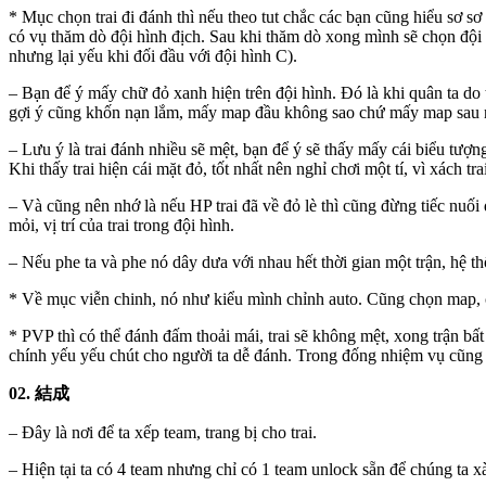
* Mục chọn trai đi đánh thì nếu theo tut chắc các bạn cũng hiểu sơ sơ
có vụ thăm dò đội hình địch. Sau khi thăm dò xong mình sẽ chọn đội 
nhưng lại yếu khi đối đầu với đội hình C).
– Bạn để ý mấy chữ đỏ xanh hiện trên đội hình. Đó là khi quân ta do
gợi ý cũng khốn nạn lắm, mấy map đầu không sao chứ mấy map sau ng
– Lưu ý là trai đánh nhiều sẽ mệt, bạn để ý sẽ thấy mấy cái biểu tượ
Khi thấy trai hiện cái mặt đỏ, tốt nhất nên nghỉ chơi một tí, vì xách tra
– Và cũng nên nhớ là nếu HP trai đã về đỏ lè thì cũng đừng tiếc nuối 
mỏi, vị trí của trai trong đội hình.
– Nếu phe ta và phe nó dây dưa với nhau hết thời gian một trận, hệ t
* Về mục viễn chinh, nó như kiểu mình chỉnh auto. Cũng chọn map, ch
* PVP thì có thể đánh đấm thoải mái, trai sẽ không mệt, xong trận bất
chính yếu yếu chút cho người ta dễ đánh. Trong đống nhiệm vụ cũng c
02. 結成
– Đây là nơi để ta xếp team, trang bị cho trai.
– Hiện tại ta có 4 team nhưng chỉ có 1 team unlock sẵn để chúng ta x