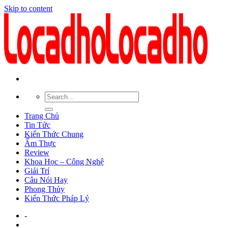
Skip to content
Trang Chủ
Tin Tức
Kiến Thức Chung
Ẩm Thực
Review
Khoa Học – Công Nghệ
Giải Trí
Câu Nói Hay
Phong Thủy
Kiến Thức Pháp Lý
-