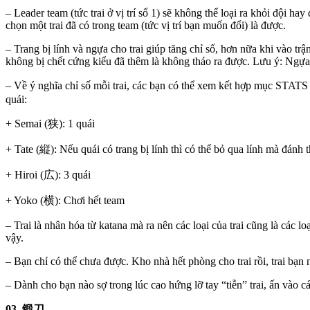
– Leader team (tức trai ở vị trí số 1) sẽ không thể loại ra khỏi đội ha
chọn một trai đã có trong team (tức vị trí bạn muốn đổi) là được.
– Trang bị lính và ngựa cho trai giúp tăng chỉ số, hơn nữa khi vào trận
không bị chết cứng kiểu đã thêm là không tháo ra được. Lưu ý: Ngự
– Về ý nghĩa chỉ số mỗi trai, các bạn có thể xem kết hợp mục STATS
quái:
+ Semai (狭): 1 quái
+ Tate (縦): Nếu quái có trang bị lính thì có thể bỏ qua lính mà đánh 
+ Hiroi (広): 3 quái
+ Yoko (横): Chơi hết team
– Trai là nhân hóa từ katana mà ra nên các loại của trai cũng là các l
vậy.
– Bạn chỉ có thể chưa được. Kho nhà hết phòng cho trai rồi, trai bạn
– Dành cho bạn nào sợ trong lúc cao hứng lỡ tay “tiễn” trai, ấn vào cái 
03. 鍛刀