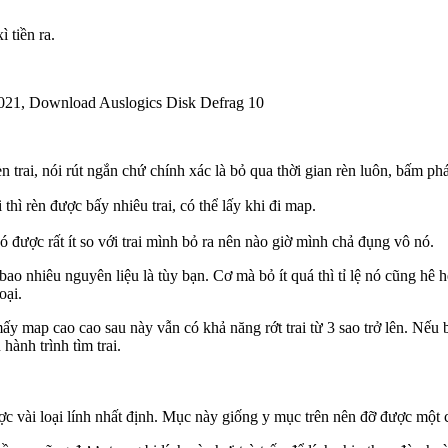
ì tiền ra.
1, Download Auslogics Disk Defrag 10
 trai, nói rút ngắn chứ chính xác là bỏ qua thời gian rèn luôn, bấm phá
hì rèn được bấy nhiêu trai, có thể lấy khi đi map.
ó được rất ít so với trai mình bỏ ra nên nào giờ mình chả đụng vô nó.
ao nhiêu nguyên liệu là tùy bạn. Cơ mà bỏ ít quá thì tỉ lệ nó cũng hê
oại.
y map cao cao sau này vẫn có khả năng rớt trai từ 3 sao trở lên. Nếu 
ành trình tìm trai.
 được vài loại lính nhất định. Mục này giống y mục trên nên đỡ được một 