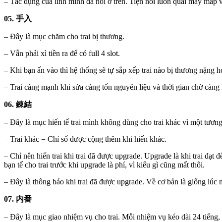
– Tác dụng của lính mình đã nói ở trên. Tiện nói luôn quái mấy map về
05. 手入
– Đây là mục chăm cho trai bị thương.
– Vẫn phải xì tiền ra để có full 4 slot.
– Khi bạn ấn vào thì hệ thống sẽ tự sắp xếp trai nào bị thương nặng h
– Trai càng mạnh khi sửa càng tốn nguyên liệu và thời gian chờ càn
06. 錬結
– Đây là mục hiến tế trai mình không dùng cho trai khác vì một tương 
– Trai khác = Chỉ số được cộng thêm khi hiến khác.
– Chỉ nên hiến trai khi trai đã được upgrade. Upgrade là khi trai đạt đ
bạn tế cho trai trước khi upgrade là phí, vì kiểu gì cũng mất thôi.
– Đây là thông báo khi trai đã được upgrade. Về cơ bản là giống lúc n
07. 内番
– Đây là mục giao nhiệm vụ cho trai. Mỗi nhiệm vụ kéo dài 24 tiếng,