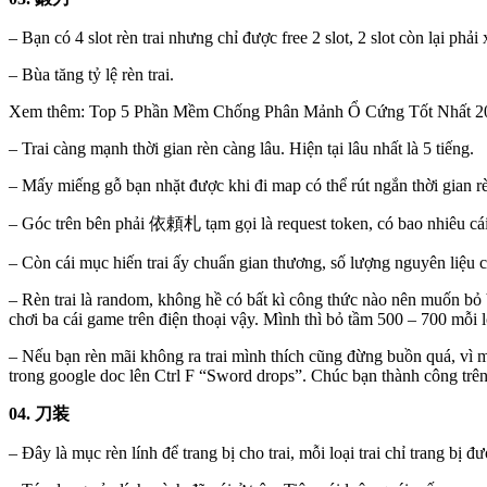
– Bạn có 4 slot rèn trai nhưng chỉ được free 2 slot, 2 slot còn lại phải x
– Bùa tăng tỷ lệ rèn trai.
Xem thêm: Top 5 Phần Mềm Chống Phân Mảnh Ổ Cứng Tốt Nhất 202
– Trai càng mạnh thời gian rèn càng lâu. Hiện tại lâu nhất là 5 tiếng.
– Mấy miếng gỗ bạn nhặt được khi đi map có thể rút ngắn thời gian rèn
– Góc trên bên phải 依頼札 tạm gọi là request token, có bao nhiêu cái t
– Còn cái mục hiến trai ấy chuẩn gian thương, số lượng nguyên liệu c
– Rèn trai là random, không hề có bất kì công thức nào nên muốn bỏ b
chơi ba cái game trên điện thoại vậy. Mình thì bỏ tầm 500 – 700 mỗi l
– Nếu bạn rèn mãi không ra trai mình thích cũng đừng buồn quá, vì mấ
trong google doc lên Ctrl F “Sword drops”. Chúc bạn thành công trên h
04. 刀装
– Đây là mục rèn lính để trang bị cho trai, mỗi loại trai chỉ trang bị