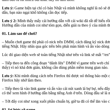
Lưu ý:
Game hiện tại chỉ có bản Nhật và mình không nghĩ là nó sẽ đ
dẫn, bạn nào ngại khổ không cần đọc tiếp.
Lưu ý 2:
Mình thấy mấy cái hướng dẫn với cái wiki đã rất dễ hiểu rồ
Hướng dẫn của mình coi như tóm gọn, diễn giải ra theo ý của mình t
01. Làm sao để chơi?
– Muốn chơi game thì phải có nick trên DMM, cách đăng ký nick đơ
tiếng Nhật. Hãy nhìn qua góc trên bên phải màn hình và ấn vào dòng 
Lúc đó giao diện web sẽ toàn tiếng Nhật như trên và link sẽ mất “/en
– Tiếp theo ta đến công đoạn “đánh lừa” DMM vì game trên web chỉ d
thấy) vì nó khá đơn giản, không cần dùng phần mềm trung gian nào.
Lưu ý:
Khi mình dùng cách trên Firefox thì được nó thông báo một câ
Firefox hãy nhớ làm theo.
– Tiếp theo là vào link game và ấn vào cái nút xanh lá bự bự, nếu đâ
có thể xem hình ở hướng dẫn bằng tiếng Anh ở trên. Dòng đầu sẽ là n
– Tới đây coi như xong xuôi phần chuẩn bị, giờ ta đã có thể lăn vào c
02. Sơ lược về game