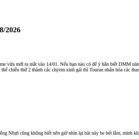
8/2026
 vừa mới ra mắt vào 14/01. Nếu bạn nào có để ý hẳn biết DMM năm rồ
hế chiến thứ 2 thành các chị/em xinh gái thì Touran nhân hóa các than
 tiếng Nhựt cũng không biết nên giờ nhìn lại bài này be bét lắm, mìn