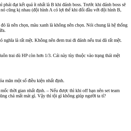
 phải đạt kết quả ít nhất là B khi đánh boss. Trước khi đánh boss sẽ
ó cũng kị nhau (đội hình A có lợi thế khi đối đầu với đội hình B,
àu đỏ là nên chọn, màu xanh là không nên chọn. Nói chung là hệ thống
ữa.
 nghĩa là rất mệt. Không nên đem trai đi đánh nếu trai đã rất mệt.
 luôn trai dù HP còn hơn 1/3. Cái này tùy thuộc vào trạng thái mệt
ỏa mãn một số điều kiện nhất định.
 mốc thời gian nhất định. – Nếu được thì khi off bạn nên set team
g chả mất mát gì. Vậy thì tội gì không giúp người ta tí?