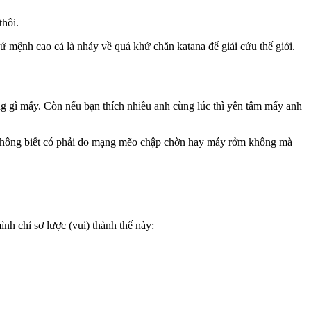
thôi.
ứ mệnh cao cả là nhảy về quá khứ chăn katana để giải cứu thế giới.
ng gì mấy. Còn nếu bạn thích nhiều anh cùng lúc thì yên tâm mấy anh
à không biết có phải do mạng mẽo chập chờn hay máy rởm không mà
nh chỉ sơ lược (vui) thành thế này: