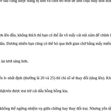
 sau cũng được trang bị lính và chơi trò trốn để lính chịu thay đòn hoà
ơn lên đầu, không thích thì bạn có thể ấn vô mấy cái nút xám để chỉnh l
g lâu. Đương nhiên bạn cũng có thể bỏ qua thời gian chờ bằng mấy miế
lai tươi sáng hơn.
ến lv nhất định (thường là 20 và 25) thì chỉ số sẽ thay đổi (tăng lên). K
hặt/rèn được trai trừ cái dấu hồng hồng kia.
 không thể ngừng nhiệm vụ giữa chừng hay thay đổi trai. Nhưng yên tâ