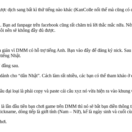
ược dịch sang bất kì thứ tiếng nào khác (KanColle nổi thế mà cũng c
i. Bạn ad fanpage trên facebook cũng rất chăm trả lời thắc mắc nữa. 
hôi nên sẽ không đầy đủ được.
n giản vì DMM có hỗ trợ tiếng Anh. Bạn vào đây để đăng ký nick. Sa
tiếng Nhật.
” đằng sau.
ành cho “dân Nhật”. Cách làm rất nhiều, các bạn có thể tham khảo ở đ
u đại loại là phải copy và paste cái câu xyz nó vừa hiện ra vào khun
y là lần đầu tiên bạn chơi game trên DMM thì nó sẽ bắt bạn điền thông 
ickname, dòng tiếp là giới tính (Nam – Nữ), kế là ngày sinh và cuối c
hơi.