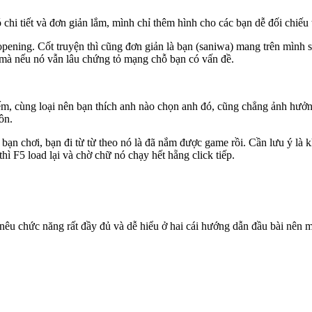
chi tiết và đơn giản lắm, mình chỉ thêm hình cho các bạn dễ đối chiếu 
pening. Cốt truyện thì cũng đơn giản là bạn (saniwa) mang trên mình s
ơ mà nếu nó vẫn lâu chứng tỏ mạng chỗ bạn có vấn đề.
iếm, cùng loại nên bạn thích anh nào chọn anh đó, cũng chẳng ảnh hưở
ôn.
bạn chơi, bạn đi từ từ theo nó là đã nắm được game rồi. Cần lưu ý l
ì F5 load lại và chờ chữ nó chạy hết hẵng click tiếp.
êu chức năng rất đầy đủ và dễ hiểu ở hai cái hướng dẫn đầu bài nên mì