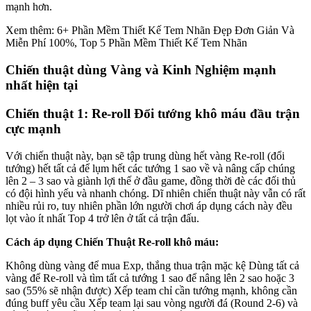
mạnh hơn.
Xem thêm: 6+ Phần Mềm Thiết Kế Tem Nhãn Đẹp Đơn Giản Và
Miễn Phí 100%, Top 5 Phần Mềm Thiết Kế Tem Nhãn
Chiến thuật dùng Vàng và Kinh Nghiệm mạnh
nhất hiện tại
Chiến thuật 1: Re-roll Đổi tướng khô máu đầu trận
cực mạnh
Với chiến thuật này, bạn sẽ tập trung dùng hết vàng Re-roll (đổi
tướng) hết tất cả để lụm hết các tướng 1 sao về và nâng cấp chúng
lên 2 – 3 sao và giành lợi thế ở đầu game, đồng thời đè các đối thủ
có đội hình yếu và nhanh chóng. Dĩ nhiên chiến thuật này vẫn có rất
nhiều rủi ro, tuy nhiên phần lớn người chơi áp dụng cách này đều
lọt vào ít nhất Top 4 trở lên ở tất cả trận đấu.
Cách áp dụng Chiến Thuật Re-roll khô máu:
Không dùng vàng để mua Exp, thắng thua trận mặc kệ Dùng tất cả
vàng để Re-roll và tìm tất cả tướng 1 sao để nâng lên 2 sao hoặc 3
sao (55% sẽ nhận được) Xếp team chỉ cần tướng mạnh, không cần
đúng buff yêu cầu Xếp team lại sau vòng người đá (Round 2-6) và