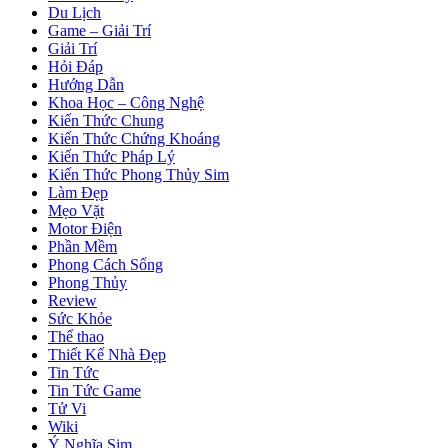
Du Lịch
Game – Giải Trí
Giải Trí
Hỏi Đáp
Hướng Dẫn
Khoa Học – Công Nghệ
Kiến Thức Chung
Kiến Thức Chứng Khoáng
Kiến Thức Pháp Lý
Kiến Thức Phong Thủy Sim
Làm Đẹp
Mẹo Vặt
Motor Điện
Phần Mềm
Phong Cách Sống
Phong Thủy
Review
Sức Khỏe
Thể thao
Thiết Kế Nhà Đẹp
Tin Tức
Tin Tức Game
Tử Vi
Wiki
Ý Nghĩa Sim