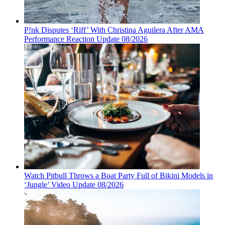
P!nk Disputes ‘Riff’ With Christina Aguilera After AMA
Performance Reaction Update 08/2026
Watch Pitbull Throws a Boat Party Full of Bikini Models in
‘Jungle’ Video Update 08/2026