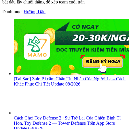
bắt đầu lấy chuỗi thắng để xếp team cuối trận
Danh mục:
Hướng Dẫn
.
[Tại Sao] Zalo Bị cấm Chặn Tin Nhắn Của Người Lạ – Cách
Khắc Phục Chi Tiết Update 08/2026
Cách Chơi Toy Defense 2 : Sự Trở Lại Của Chiến Binh Tí
Hon, ‎Toy Defense 2 — Tower Defense Trên App Store
Update 08/2026