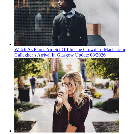
Watch As Flares Are Set Off In The Crowd To Mark Liam
Gallagher’s Arrival In Glasgow Update 08/2026