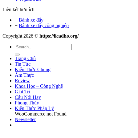
Liên kết hữu ích
+
Bánh xe đẩy
+
Bánh xe đẩy công nghiệp
Copyright 2026 ©
https://licadho.org/
Trang Chủ
Tin Tức
Kiến Thức Chung
Ẩm Thực
Review
Khoa Học – Công Nghệ
Giải Trí
Câu Nói Hay
Phong Thủy
Kiến Thức Pháp Lý
WooCommerce not Found
Newsletter