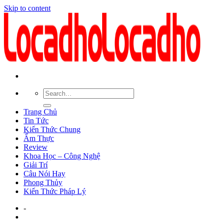
Skip to content
Trang Chủ
Tin Tức
Kiến Thức Chung
Ẩm Thực
Review
Khoa Học – Công Nghệ
Giải Trí
Câu Nói Hay
Phong Thủy
Kiến Thức Pháp Lý
-