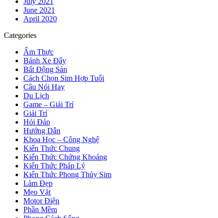
July 2021
June 2021
April 2020
Categories
Ẩm Thực
Bánh Xe Đẩy
Bất Động Sản
Cách Chọn Sim Hợp Tuổi
Câu Nói Hay
Du Lịch
Game – Giải Trí
Giải Trí
Hỏi Đáp
Hướng Dẫn
Khoa Học – Công Nghệ
Kiến Thức Chung
Kiến Thức Chứng Khoáng
Kiến Thức Pháp Lý
Kiến Thức Phong Thủy Sim
Làm Đẹp
Mẹo Vặt
Motor Điện
Phần Mềm