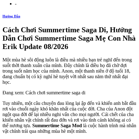
-
Hướng Dẫn
Cách Chơi Summertime Saga Di, Hướng
Dẫn Chơi Summertime Saga Mẹ Con Nhà
Erik Update 08/2026
Một mùa hè sôi động luôn là điều mà nhiều bạn trẻ nghĩ đến trong
suốt thời thanh xuân của mình. Đây chính là điều họ đã chờ đợi
trong suốt năm học của mình. Anon, một thanh niên ở độ tuổi 18,
đang chuẩn bị có kỳ nghỉ hè tuyệt vời nhất sau năm thứ nhất đại
học.
Đang xem: Cách chơi summertime saga di
Tuy nhiên, một câu chuyện đau lòng lại ập đến và khiến anh bắt đầu
rơi vào chuỗi ngày khó khăn nhất của cuộc đời. Cha của Anon đột
ngột qua đời để lại nhiều nghi vấn cho mọi người. Cái chết của cha
khiến nhân vật chính rất đau đớn và rơi vào tình cảnh không ai có
thể nương tựa.
Summertime Saga Mod
là cuộc hành trình mà nhân
vật chính trải qua những mùa hè một mình.