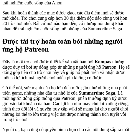
trải nghiệm cuộc sống của Anon.
Sau khi hoàn thành các mục được giao, các địa điểm mới sẽ được
mở khóa. Trò chơi cung cấp hơn 30 địa điểm độc đáo cùng với hơn
20 trò chơi nhỏ. Bất cứ nơi nào bạn đến, có những nội dung khác
nhau để trải nghiệm cuộc sống mô phỏng của Summertime Saga.
Được tài trợ hoàn toàn bởi những người
ủng hộ Patreon
Đây là một trò chơi được thiết kế và xuất bản bởi
Kompas
nhưng
được duy trì bởi sự đóng góp từ những người ủng hộ Patreon. Họ sẽ
đóng góp tiền cho trò chơi này và giúp nó phát triển và nhận được
một số lợi ích mà người chơi miễn phí không có được.
Có thể nói, sức mạnh của họ lớn đến mức gần như những nhà phát
triển game, những nhà đầu tư nhỏ lẻ của
Summertime Saga
. Là
một người đóng góp thông qua Patreon, phần thưởng định kỳ được
gửi vào tài khoản của bạn. Các lợi ích như máy chủ tải xuống riêng,
trình theo dõi lỗi và quyền truy cập wiki sẽ mang lại cho người chơi
những lợi thế to lớn trong việc đạt được những thành tích tuyệt vời
trong trò chơi.
Ngoài ra, bạn cũng có quyền bình chọn cho các nội dung sắp ra mắt