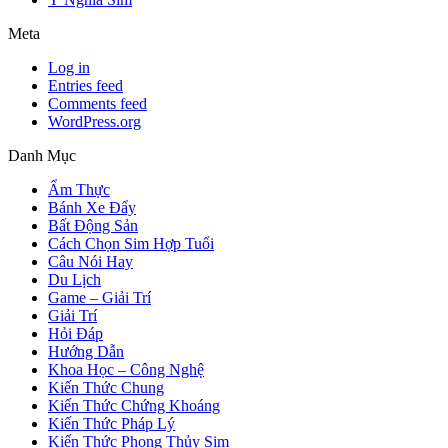
Meta
Log in
Entries feed
Comments feed
WordPress.org
Danh Mục
Ẩm Thực
Bánh Xe Đẩy
Bất Động Sản
Cách Chọn Sim Hợp Tuổi
Câu Nói Hay
Du Lịch
Game – Giải Trí
Giải Trí
Hỏi Đáp
Hướng Dẫn
Khoa Học – Công Nghệ
Kiến Thức Chung
Kiến Thức Chứng Khoáng
Kiến Thức Pháp Lý
Kiến Thức Phong Thủy Sim