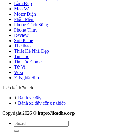
Làm Đẹp
Mẹo Vặt
Motor Điện
Phần Mềm
Phong Cách Sống
Phong Thủy
Review
Sức Khỏe
Thể thao
Thiết Kế Nhà Đẹp
Tin Tức
Tin Tức Game
Tử Vi
Wiki
Ý Nghĩa Sim
Liên kết hữu ích
+
Bánh xe đẩy
+
Bánh xe đẩy công nghiệp
Copyright 2026 ©
https://licadho.org/