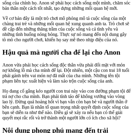
sống của chính họ. Anon sẽ phải học cách sống một mình, chăm sóc
bản thân một cách tốt nhất, tạo dựng những mối quan hệ mới.
Về cơ bản đây là một trò chơi mô phỏng mô tả cuộc sống của một
chàng trai trẻ và những mối quan hệ xung quanh anh ta. Trò chơi sẽ
đề cập đến những thăng trầm của cuộc sống và cả tình yêu và
những tình huống nóng bỏng. Thực sự nó mang đến nội dung gây
tò mò cho người chơi, khiến họ say mê theo nhịp điệu của nó.
Hậu quả mà người cha để lại cho Anon
Anon vừa phải học cách sống độc thân vừa phải đối mặt với món
nợ khổng lồ mà cha mình để lại. Đột nhiên, một cậu con trai 18 tuổi
phải gánh trên vai món nợ đã mất của cha mình. Những tên tội
phạm liên tục xuất hiện và làm xáo trộn cuộc sống của anh.
Họ đang cố gắng kéo người con trai này vào con đường phạm tội để
trả nợ cho cha mình. Bạn phải tỉnh táo để không vướng vào vòng
lao lý. Đừng quá hoảng hốt vì bạn vẫn còn bạn bè và người thân ở
bên cạnh. Bạn là nhân tố quan trọng nhất quyết định cuộc sống của
bạn sẽ diễn ra như thế nào. Điều gì sẽ xảy ra nếu bạn có thể giải
quyết mọi rắc rối và trở thành một người lớn có ích cho xã hội?
Nội dung phong phú mang đến trải