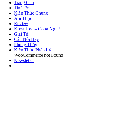
Trang Chủ
Tin Tức
Kiến Thức Chung
Ẩm Thực
Review
Khoa Học – Công Nghệ
Giải Trí
Câu Nói Hay
Phong Thủy
Kiến Thức Pháp Lý
WooCommerce not Found
Newsletter