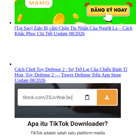
[Tại Sao] Zalo Bị cấm Chặn Tin Nhắn Của Người Lạ – Cách
Khắc Phục Chi Tiết Update 08/2026
Cách Chơi Toy Defense 2 : Sự Trở Lại Của Chiến Binh Tí
Hon, ‎Toy Defense 2 — Tower Defense Trên App Store
Update 08/2026