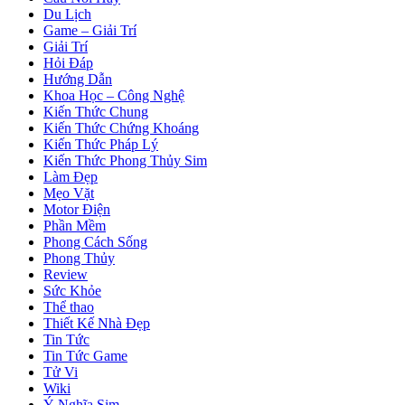
Du Lịch
Game – Giải Trí
Giải Trí
Hỏi Đáp
Hướng Dẫn
Khoa Học – Công Nghệ
Kiến Thức Chung
Kiến Thức Chứng Khoáng
Kiến Thức Pháp Lý
Kiến Thức Phong Thủy Sim
Làm Đẹp
Mẹo Vặt
Motor Điện
Phần Mềm
Phong Cách Sống
Phong Thủy
Review
Sức Khỏe
Thể thao
Thiết Kế Nhà Đẹp
Tin Tức
Tin Tức Game
Tử Vi
Wiki
Ý Nghĩa Sim