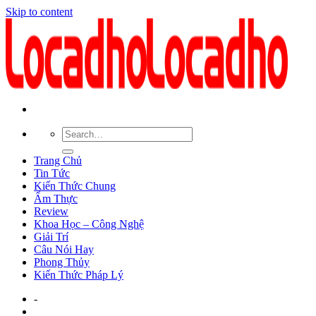
Skip to content
Trang Chủ
Tin Tức
Kiến Thức Chung
Ẩm Thực
Review
Khoa Học – Công Nghệ
Giải Trí
Câu Nói Hay
Phong Thủy
Kiến Thức Pháp Lý
-