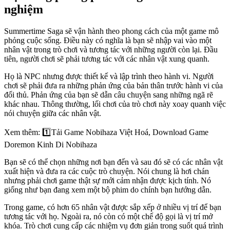
nghiệm
Summertime Saga sẽ vận hành theo phong cách của một game mô
phỏng cuộc sống. Điều này có nghĩa là bạn sẽ nhập vai vào một
nhân vật trong trò chơi và tương tác với những người còn lại. Đầu
tiên, người chơi sẽ phải tương tác với các nhân vật xung quanh.
Họ là NPC nhưng được thiết kế và lập trình theo hành vi. Người
chơi sẽ phải đưa ra những phản ứng của bản thân trước hành vi của
đối thủ. Phản ứng của bạn sẽ dẫn câu chuyện sang những ngã rẽ
khác nhau. Thông thường, lối chơi của trò chơi này xoay quanh việc
nói chuyện giữa các nhân vật.
Xem thêm: 1️⃣Tải Game Nobihaza Việt Hoá, Download Game
Doremon Kinh Di Nobihaza
Bạn sẽ có thể chọn những nơi bạn đến và sau đó sẽ có các nhân vật
xuất hiện và đưa ra các cuộc trò chuyện. Nói chung là hơi chán
nhưng phải chơi game thật sự mới cảm nhận được kịch tính. Nó
giống như bạn đang xem một bộ phim do chính bạn hướng dẫn.
Trong game, có hơn 65 nhân vật được sắp xếp ở nhiều vị trí để bạn
tương tác với họ. Ngoài ra, nó còn có một chế độ gọi là vị trí mở
khóa. Trò chơi cung cấp các nhiệm vụ đơn giản trong suốt quá trình