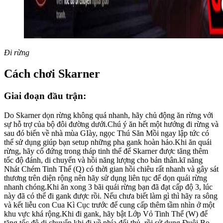
Đi rừng
Cách chơi Skarner
Giai đoạn đầu trận:
Do Skarner dọn rừng không quá nhanh, hãy chủ động ăn rừng với
sự hỗ trợ của bộ đôi đường dưới.Chú ý ăn hết một hướng đi rừng và
sau đó biến về nhà mùa GIày, ngọc Thú Săn Mồi ngay lập tức có
thể sử dụng giúp bạn setup những pha gank hoàn hảo.Khi ăn quái
rừng, hãy cố đứng trong tháp tinh thể để Skarner được tăng thêm
tốc độ đánh, di chuyển và hồi năng lượng cho bản thân.kĩ năng
Nhát Chém Tinh Thể (Q) có thời gian hồi chiêu rất nhanh và gây sát
thương trên diện rộng nên hãy sử dụng liên tục để dọn quái rừng
nhanh chóng.Khi ăn xong 3 bãi quái rừng bạn đã đạt cấp độ 3, lúc
này đã có thể đi gank được rồi. Nếu chưa biết làm gì thì hãy ra sông
và kết liễu con Cua Kì Cục trước để cung cấp thêm tầm nhìn ở một
khu vực khá rộng.Khi đi gank, hãy bật Lớp Vỏ Tinh Thể (W) để
tăng tốc độ di chuyển khi đi về phía đối thủ, rồi sử dụng Đuôi Bọ