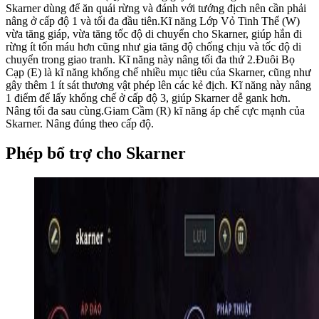
Skarner dùng để ăn quái rừng và đánh với tướng địch nên cần phải
nâng ở cấp độ 1 và tối đa đầu tiên.Kĩ năng Lớp Vỏ Tinh Thể (W)
vừa tăng giáp, vừa tăng tốc độ di chuyển cho Skarner, giúp hắn đi
rừng ít tốn máu hơn cũng như gia tăng độ chống chịu và tốc độ di
chuyển trong giao tranh. Kĩ năng này nâng tối đa thứ 2.Đuôi Bọ
Cạp (E) là kĩ năng khống chế nhiều mục tiêu của Skarner, cũng như
gây thêm 1 ít sát thương vật phép lên các kẻ địch. Kĩ năng này nâng
1 điểm để lấy khống chế ở cấp độ 3, giúp Skarner dễ gank hơn.
Nâng tối đa sau cùng.Giam Cầm (R) kĩ năng áp chế cực mạnh của
Skarner. Nâng đúng theo cấp độ.
Phép bổ trợ cho Skarner