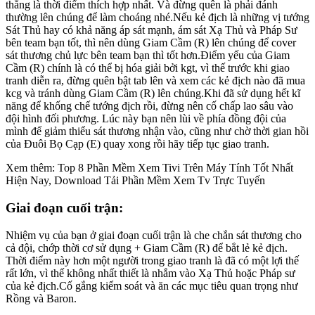
thẳng là thời điểm thích hợp nhất. Và đừng quên là phải đánh
thường lên chúng để làm choáng nhé.Nếu kẻ địch là những vị tướng
Sát Thủ hay có khả năng áp sát mạnh, ám sát Xạ Thủ và Pháp Sư
bên team bạn tốt, thì nên dùng Giam Cầm (R) lên chúng để cover
sát thương chủ lực bên team bạn thì tốt hơn.Điểm yếu của Giam
Cầm (R) chính là có thể bị hóa giải bởi kgt, vì thế trước khi giao
tranh diễn ra, đừng quên bật tab lên và xem các kẻ địch nào đã mua
kcg và tránh dùng Giam Cầm (R) lên chúng.Khi đã sử dụng hết kĩ
năng để khống chế tướng địch rồi, đừng nên cố chấp lao sâu vào
đội hình đối phương. Lúc này bạn nên lùi về phía đồng đội của
mình để giảm thiểu sát thương nhận vào, cũng như chờ thời gian hồi
của Đuôi Bọ Cạp (E) quay xong rồi hãy tiếp tục giao tranh.
Xem thêm: Top 8 Phần Mềm Xem Tivi Trên Máy Tính Tốt Nhất
Hiện Nay, Download Tải Phần Mềm Xem Tv Trực Tuyến
Giai đoạn cuối trận:
Nhiệm vụ của bạn ở giai đoạn cuối trận là che chắn sát thương cho
cả đội, chớp thời cơ sử dụng + Giam Cầm (R) để bắt lẻ kẻ địch.
Thời điểm này hơn một người trong giao tranh là đã có một lợi thế
rất lớn, vì thế không nhất thiết là nhắm vào Xạ Thủ hoặc Pháp sư
của kẻ địch.Cố gắng kiểm soát và ăn các mục tiêu quan trọng như
Rồng và Baron.