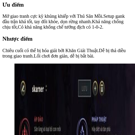
Ưu điểm
Mở giao tranh cực kỳ khủng khiếp với Thú Săn Mồi.Setup gank
đầu trận khá tốt, tay đôi khỏe, dọn rừng nhanh.Khả năng chống
chịu tốt,Có khả năng khống chế tướng địch có 1-0-2.
Nhược điểm
Chiêu cuối có thể bị hóa giải bởi Khăn Giải Thuật.Dễ bị thả diều
trong giao tranh.Lối chơi đơn giản, dễ bị bắt bài.