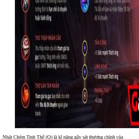
Nhát Chém Tinh Thể (Q) là kĩ năng gây sát thương chính của