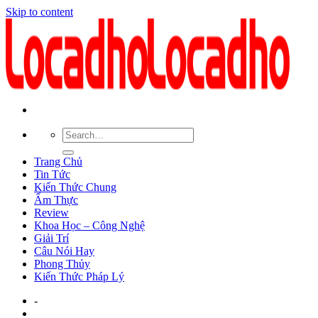
Skip to content
Trang Chủ
Tin Tức
Kiến Thức Chung
Ẩm Thực
Review
Khoa Học – Công Nghệ
Giải Trí
Câu Nói Hay
Phong Thủy
Kiến Thức Pháp Lý
-