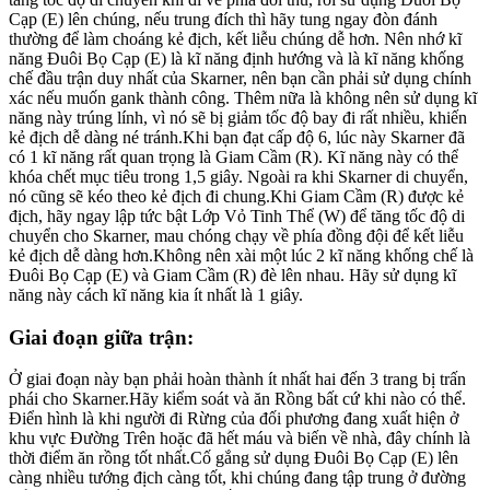
Cạp (E) lên chúng, nếu trung đích thì hãy tung ngay đòn đánh
thường để làm choáng kẻ địch, kết liễu chúng dễ hơn. Nên nhớ kĩ
năng Đuôi Bọ Cạp (E) là kĩ năng định hướng và là kĩ năng khống
chế đầu trận duy nhất của Skarner, nên bạn cần phải sử dụng chính
xác nếu muốn gank thành công. Thêm nữa là không nên sử dụng kĩ
năng này trúng lính, vì nó sẽ bị giảm tốc độ bay đi rất nhiều, khiến
kẻ địch dễ dàng né tránh.Khi bạn đạt cấp độ 6, lúc này Skarner đã
có 1 kĩ năng rất quan trọng là Giam Cầm (R). Kĩ năng này có thể
khóa chết mục tiêu trong 1,5 giây. Ngoài ra khi Skarner di chuyển,
nó cũng sẽ kéo theo kẻ địch đi chung.Khi Giam Cầm (R) được kẻ
địch, hãy ngay lập tức bật Lớp Vỏ Tinh Thể (W) để tăng tốc độ di
chuyển cho Skarner, mau chóng chạy về phía đồng đội để kết liễu
kẻ địch dễ dàng hơn.Không nên xài một lúc 2 kĩ năng khống chế là
Đuôi Bọ Cạp (E) và Giam Cầm (R) đè lên nhau. Hãy sử dụng kĩ
năng này cách kĩ năng kia ít nhất là 1 giây.
Giai đoạn giữa trận:
Ở giai đoạn này bạn phải hoàn thành ít nhất hai đến 3 trang bị trấn
phái cho Skarner.Hãy kiểm soát và ăn Rồng bất cứ khi nào có thể.
Điển hình là khi người đi Rừng của đối phương đang xuất hiện ở
khu vực Đường Trên hoặc đã hết máu và biến về nhà, đây chính là
thời điểm ăn rồng tốt nhất.Cố gắng sử dụng Đuôi Bọ Cạp (E) lên
càng nhiều tướng địch càng tốt, khi chúng đang tập trung ở đường