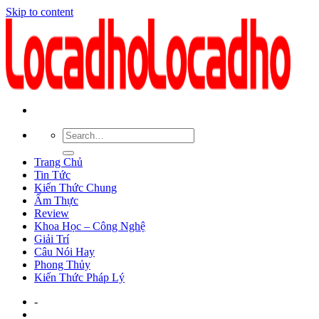
Skip to content
Trang Chủ
Tin Tức
Kiến Thức Chung
Ẩm Thực
Review
Khoa Học – Công Nghệ
Giải Trí
Câu Nói Hay
Phong Thủy
Kiến Thức Pháp Lý
-