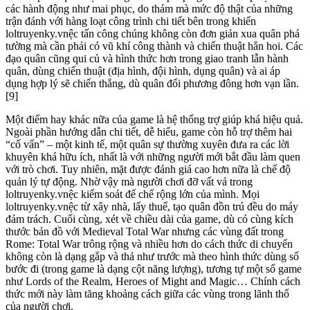
các hành động như mai phục, do thám mà mức độ thật của những
trận đánh với hàng loạt công trình chi tiết bên trong khiến
loltruyenky.vnệc tấn công chúng không còn đơn giản xua quân phá
tường mà cần phải có vũ khí công thành và chiến thuật hẳn hoi. Các
đạo quân cũng qui củ và hình thức hơn trong giao tranh lẫn hành
quân, dùng chiến thuật (địa hình, đội hình, dụng quân) và ai áp
dụng hợp lý sẽ chiến thắng, dù quân đối phương đông hơn vạn lần.
[9]
Một điểm hay khác nữa của game là hệ thống trợ giúp khá hiệu quả.
Ngoài phần hướng dẫn chi tiết, dễ hiểu, game còn hỗ trợ thêm hai
“cố vấn” – một kinh tế, một quân sự thường xuyên đưa ra các lời
khuyên khá hữu ích, nhất là với những người mới bắt đầu làm quen
với trò chơi. Tuy nhiên, mặt được đánh giá cao hơn nữa là chế độ
quản lý tự động. Nhờ vậy mà người chơi đỡ vất vả trong
loltruyenky.vnệc kiểm soát đế chế rộng lớn của mình. Mọi
loltruyenky.vnệc từ xây nhà, lấy thuế, tạo quân đồn trú đều do máy
đảm trách. Cuối cùng, xét về chiều dài của game, dù có cùng kích
thước bản đồ với Medieval Total War nhưng các vùng đất trong
Rome: Total War trông rộng và nhiều hơn do cách thức di chuyển
không còn là dạng gắp và thả như trước mà theo hình thức dùng số
bước đi (trong game là dạng cột năng lượng), tương tự một số game
như Lords of the Realm, Heroes of Might and Magic… Chính cách
thức mới này làm tăng khoảng cách giữa các vùng trong lãnh thổ
của người chơi.