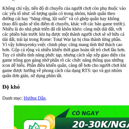
Không chỉ vậy, tiến độ di chuyển của người chơi còn phụ thuộc vào
các yếu tố như: số lượng quân có trong nhóm, hành quân theo
đường cái hay “băng rừng, lội suối” và có ghép quân hay không
(trao đổi quân sẽ tốn điểm di chuyển, khác với các bản game trước).
Nhiều là do nhà phát triển đã rất khôn khéo: cùng một dải đất, với
các phiên bản trước khi hạ được một thành người chơi sẽ sở hữu cả
dải đất, trái lại trong Rome: Total War lại bị chia thành từng phần.
Vì vậy loltruyenky.vnệc chinh phục cũng mang tính thử thách cao
hơn. Gộp cả rộng và nhiều khiến thời gian hoàn tất trò chơi lâu hơn.
Tuy có nhiều tính năng phức tạp, nhưng cách sắp xếp giao diện của
game trông gọn gàng nhờ phân rõ các chức năng thông qua những
icon dễ hiểu. Phần điều khiển quân, càng dễ hơn cho người chơi khi
game được hướng về phong cách của dạng RTS: tạo và gọi nhóm
quân đơn giản, sử dụng phím tắt.
Độ khó
Danh mục:
Hướng Dẫn
.