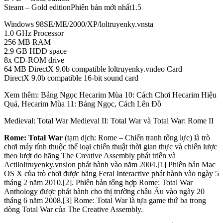
Steam – Gold editionPhiên bản mới nhất1.5
Windows 98SE/ME/2000/XP/loltruyenky.vnsta
1.0 GHz Processor
256 MB RAM
2.9 GB HDD space
8x CD-ROM drive
64 MB DirectX 9.0b compatible loltruyenky.vndeo Card
DirectX 9.0b compatible 16-bit sound card
Xem thêm: Bảng Ngọc Hecarim Mùa 10: Cách Chơi Hecarim Hiệu
Quả, Hecarim Mùa 11: Bảng Ngọc, Cách Lên Đồ
Medieval: Total War Medieval II: Total War và Total War: Rome II
Rome: Total War
(tạm dịch: Rome – Chiến tranh tổng lực) là trò
chơi máy tính thuộc thể loại chiến thuật thời gian thực và chiến lược
theo lượt do hãng The Creative Assembly phát triển và
Actiloltruyenky.vnsion phát hành vào năm 2004.[1] Phiên bản Mac
OS X của trò chơi được hãng Feral Interactive phát hành vào ngày 5
tháng 2 năm 2010.[2]. Phiên bản tổng hợp Rome: Total War
Anthology được phát hành cho thị trường châu Âu vào ngày 20
tháng 6 năm 2008.[3] Rome: Total War là tựa game thứ ba trong
dòng Total War của The Creative Assembly.