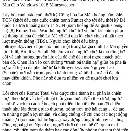
Mìn Cho Windows 10, 8 Minesweeper
Lấy bối cảnh vào cuối thời kỳ Cộng hòa La Mã khoảng năm 246
TCN (khởi đầu của cuộc chiến tranh Punic) cho tới đầu thời kỳ Đế
quốc La Mã khoảng năm 14 SCN (năm hoàng đế Augustus băng
hà).[8] Rome: Total War đưa người chơi trở về thời kỳ chinh phục
và thống trị của đế chế La Mã cổ đại qua lối chơi chiến thuật theo
lượt truyền thống (TBS). Người chơi khởi đầu bằng
loltruyenky.vnệc chọn cho mình một trong ba gia đình La Mã quyền
lực: Julii, Brutii và Scipii. Nhiệm vụ của người chơi là mở rộng bờ
cõi và ảnh hưởng quyền lực của đế chế đến mọi ngóc ngách trên
bản đồ. Chen lẫn vào con đường “tranh bá thiên hạ” giữa ba phe là
sự xuất hiện của phe thứ tư là loltruyenky.vnện Nguyên Lão
(Senate), nơi nắm trọn quyền hành trong xã hội La mã cổ đại do
máy điều khiển. Phe này sẽ đưa ra nhiệm vụ để người chơi lựa
chọn.
Lối chơi của Rome: Total War được chia thành hai phần là chiến
lược theo lượt và chiến thuật thời gian thực. Nếu theo lượt, người
chơi sẽ vạch ra các kế hoạch phát triển kinh tế trên bản đồ chiến
thuật như lập đường giao thương, trồng trọt, mở hải cảng… để tạo
ra những nguồn lợi nhuận, và dùng chúng để chi cho các hoạt động
quân sự (tạo quân, trả lương…), xây dựng công trình hay các hoạt
động ngoại giao. Ngoài ra, người chơi còn có thể đặt quân mai
phục, xây tiền trạm do thám hay các đồn lũy phòng thủ tạm thời trên