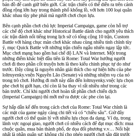
bản đồ để canh giữ biên giới. Các trận chiến có thể diễn ra trên cánh
đồng rộng lớn hay trong thành phố khổng lồ, với hơn 100 loại quân
khác nhau tùy phe phái mà người chơi chọn lựa.
Bên cạnh phần chơi chủ lực Imperial Campaign, game còn hỗ trợ
các chế độ chơi khác như Historical Battle dành cho người yêu thích
các trận đánh nổi tiếng trong lịch sử có tổng cộng 10 trận, Custom
Battle với hàng chục màn chơi khác nhau cùng nhiều tinh chỉnh tùy
ý, mục Quick Battle với những trận chiến ngẫu nhiên ngay lập tức.
Mục chơi mạng bao gồm hai chế độ LAN và Internet. Một trong
những điểm khác biệt đầu tiên là Rome: Total War hướng người
chơi đi theo phần cốt truyện hơn là theo kiểu chinh phục tự do như
trước. Đây cũng là nguyên nhân giải thích cho sự hiện hữu của phe
loltruyenky.vnện Nguyên Lão (Senate) và những nhiệm vụ của nó
trong trò chơi. Hướng đi mới này dẫn đến loltruyenky.vnệc lựa chọn
phe chơi bị giới hạn, chỉ còn là ba thay vì rất nhiều như trong các
bản trước. Chỉ khi người chơi hoàn tất phần chơi chiến dịch
(Imperial Campaign) thì mới mở ra được các phe còn lại.
Sự hấp dẫn kế đến trong cách chơi của Rome: Total War chính là
các mặt của game ngày càng chi tiết và có “chiều sâu”. Giờ đây
người chơi có thể quản lý với nhiều lựa chọn đa dạng. Ví dụ, trong
lãnh vực ngoại giao, người chơi có nhiều cách để đạt mục đích: mua
chuộc quân, mua bán thành phố, đe dọa đối phương v.v… Nổi bật
nhất là phần quân sự: không chỉ cho phép người chơi sắp đặt trước