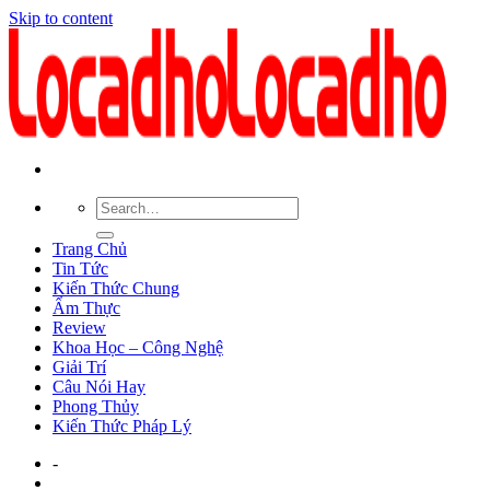
Skip to content
Trang Chủ
Tin Tức
Kiến Thức Chung
Ẩm Thực
Review
Khoa Học – Công Nghệ
Giải Trí
Câu Nói Hay
Phong Thủy
Kiến Thức Pháp Lý
-