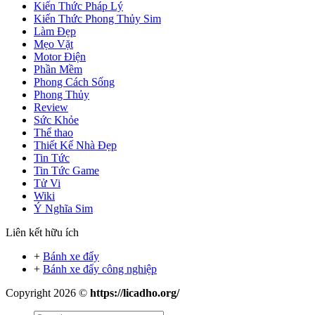
Kiến Thức Pháp Lý
Kiến Thức Phong Thủy Sim
Làm Đẹp
Mẹo Vặt
Motor Điện
Phần Mềm
Phong Cách Sống
Phong Thủy
Review
Sức Khỏe
Thể thao
Thiết Kế Nhà Đẹp
Tin Tức
Tin Tức Game
Tử Vi
Wiki
Ý Nghĩa Sim
Liên kết hữu ích
+
Bánh xe đẩy
+
Bánh xe đẩy công nghiệp
Copyright 2026 ©
https://licadho.org/