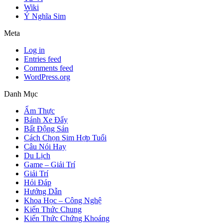
Wiki
Ý Nghĩa Sim
Meta
Log in
Entries feed
Comments feed
WordPress.org
Danh Mục
Ẩm Thực
Bánh Xe Đẩy
Bất Động Sản
Cách Chọn Sim Hợp Tuổi
Câu Nói Hay
Du Lịch
Game – Giải Trí
Giải Trí
Hỏi Đáp
Hướng Dẫn
Khoa Học – Công Nghệ
Kiến Thức Chung
Kiến Thức Chứng Khoáng