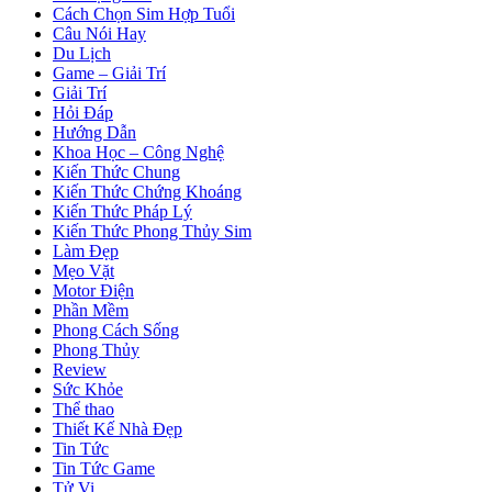
Cách Chọn Sim Hợp Tuổi
Câu Nói Hay
Du Lịch
Game – Giải Trí
Giải Trí
Hỏi Đáp
Hướng Dẫn
Khoa Học – Công Nghệ
Kiến Thức Chung
Kiến Thức Chứng Khoáng
Kiến Thức Pháp Lý
Kiến Thức Phong Thủy Sim
Làm Đẹp
Mẹo Vặt
Motor Điện
Phần Mềm
Phong Cách Sống
Phong Thủy
Review
Sức Khỏe
Thể thao
Thiết Kế Nhà Đẹp
Tin Tức
Tin Tức Game
Tử Vi