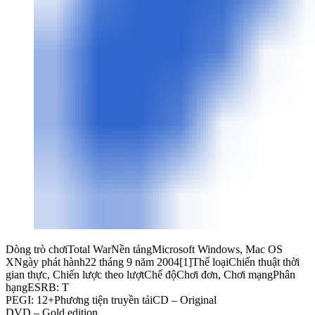
Dòng trò chơiTotal WarNền tảngMicrosoft Windows, Mac OS
XNgày phát hành22 tháng 9 năm 2004[1]Thể loạiChiến thuật thời
gian thực, Chiến lược theo lượtChế độChơi đơn, Chơi mạngPhân
hạngESRB: T
PEGI: 12+Phương tiện truyền tảiCD – Original
DVD – Gold edition