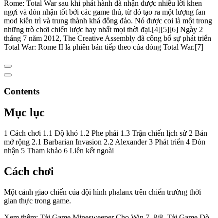
Rome: Total War sau khi phát hành đã nhận được nhiều lời khen
ngợi và đón nhận tốt bởi các game thủ, từ đó tạo ra một lượng fan
mod kiên trì và trung thành khá đông đảo. Nó được coi là một trong
những trò chơi chiến lược hay nhất mọi thời đại.[4][5][6] Ngày 2
tháng 7 năm 2012, The Creative Assembly đã công bố sự phát triển
Total War: Rome II là phiên bản tiếp theo của dòng Total War.[7]
Contents
Mục lục
1 Cách chơi 1.1 Độ khó 1.2 Phe phái 1.3 Trận chiến lịch sử 2 Bản
mở rộng 2.1 Barbarian Invasion 2.2 Alexander 3 Phát triển 4 Đón
nhận 5 Tham khảo 6 Liên kết ngoài
Cách chơi
Một cảnh giao chiến của đội hình phalanx trên chiến trường thời
gian thực trong game.
Xem thêm: Tải Game Minesweeper Cho Win 7, 8/8, Tải Game Dò