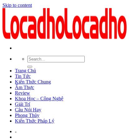
Skip to content
Trang Chủ
Tin Tức
Kiến Thức Chung
Ẩm Thực
Review
Khoa Học – Công Nghệ
Giải Trí
Câu Nói Hay
Phong Thủy
Kiến Thức Pháp Lý
-