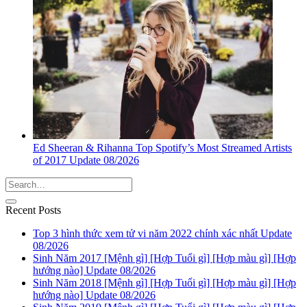
Ed Sheeran & Rihanna Top Spotify’s Most Streamed Artists
of 2017 Update 08/2026
Recent Posts
Top 3 hình thức xem tử vi năm 2022 chính xác nhất Update
08/2026
Sinh Năm 2017 [Mệnh gì] [Hợp Tuổi gì] [Hợp màu gì] [Hợp
hướng nào] Update 08/2026
Sinh Năm 2018 [Mệnh gì] [Hợp Tuổi gì] [Hợp màu gì] [Hợp
hướng nào] Update 08/2026