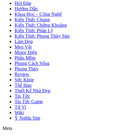
Hỏi Đáp
Hướng Dẫn
Khoa Học – Công Nghệ
Kiến Thức Chung
Kiến Thức Chứng Khoáng
Kiến Thức Pháp Lý
Kiến Thức Phong Thủy Sim
Làm Đẹp
Mẹo Vặt
Motor Điện
Phần Mềm
Phong Cách Sống
Phong Thủy
Review
Sức Khỏe
Thể thao
Thiết Kế Nhà Đẹp
Tin Tức
Tin Tức Game
Tử Vi
Wiki
Ý Nghĩa Sim
Meta