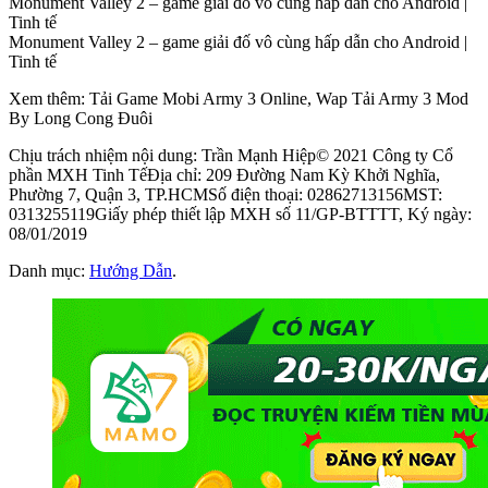
Monument Valley 2 – game giải đố vô cùng hấp dẫn cho Android |
Tinh tế
Monument Valley 2 – game giải đố vô cùng hấp dẫn cho Android |
Tinh tế
Xem thêm: Tải Game Mobi Army 3 Online, Wap Tải Army 3 Mod
By Long Cong Đuôi
Chịu trách nhiệm nội dung: Trần Mạnh Hiệp© 2021 Công ty Cổ
phần MXH Tinh TếĐịa chỉ: 209 Đường Nam Kỳ Khởi Nghĩa,
Phường 7, Quận 3, TP.HCMSố điện thoại: 02862713156MST:
0313255119Giấy phép thiết lập MXH số 11/GP-BTTTT, Ký ngày:
08/01/2019
Danh mục:
Hướng Dẫn
.