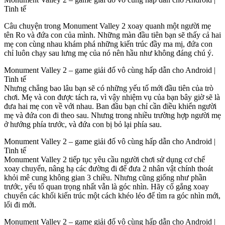
Tinh tế
Câu chuyện trong Monument Valley 2 xoay quanh một người mẹ
tên Ro và đứa con của mình. Những màn đầu tiên bạn sẽ thấy cả hai
mẹ con cùng nhau khám phá những kiến trúc đầy ma mị, đứa con
chỉ luôn chạy sau lưng mẹ của nó nên hầu như không đáng chú ý.
Monument Valley 2 – game giải đố vô cùng hấp dẫn cho Android |
Tinh tế
Nhưng chẳng bao lâu bạn sẽ có những yếu tố mới đầu tiên của trò
chơi. Mẹ và con được tách ra, vì vậy nhiệm vụ của bạn bây giờ sẽ là
đưa hai mẹ con về với nhau. Ban đầu bạn chỉ cần điều khiển người
mẹ và đứa con đi theo sau. Nhưng trong nhiều trường hợp người mẹ
ở hướng phía trước, và đứa con bị bỏ lại phía sau.
Monument Valley 2 – game giải đố vô cùng hấp dẫn cho Android |
Tinh tế
Monument Valley 2 tiếp tục yêu cầu người chơi sử dụng cơ chế
xoay chuyển, nâng hạ các đường đi để đưa 2 nhân vật chính thoát
khỏi mê cung không gian 3 chiều. Nhưng cũng giống như phần
trước, yếu tố quan trọng nhất vẫn là góc nhìn. Hãy cố gắng xoay
chuyển các khối kiến trúc một cách khéo léo để tìm ra góc nhìn mới,
lối đi mới.
Monument Valley 2 – game giải đố vô cùng hấp dẫn cho Android |