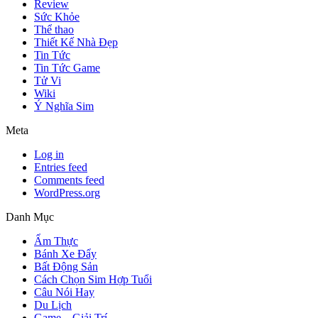
Review
Sức Khỏe
Thể thao
Thiết Kế Nhà Đẹp
Tin Tức
Tin Tức Game
Tử Vi
Wiki
Ý Nghĩa Sim
Meta
Log in
Entries feed
Comments feed
WordPress.org
Danh Mục
Ẩm Thực
Bánh Xe Đẩy
Bất Động Sản
Cách Chọn Sim Hợp Tuổi
Câu Nói Hay
Du Lịch
Game – Giải Trí