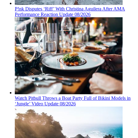
P!nk Disputes ‘Riff’ With Christina Aguilera After AMA
Performance Reaction Update 08/2026
Watch Pitbull Throws a Boat Party Full of Bikini Models in
‘Jungle’ Video Update 08/2026