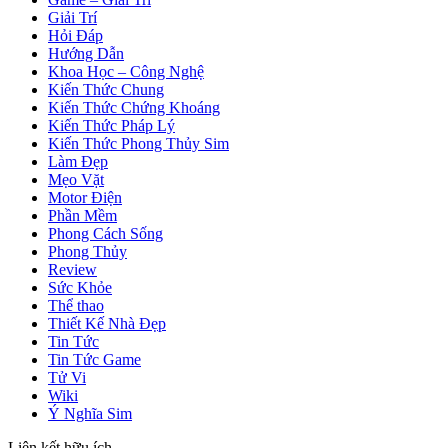
Giải Trí
Hỏi Đáp
Hướng Dẫn
Khoa Học – Công Nghệ
Kiến Thức Chung
Kiến Thức Chứng Khoáng
Kiến Thức Pháp Lý
Kiến Thức Phong Thủy Sim
Làm Đẹp
Mẹo Vặt
Motor Điện
Phần Mềm
Phong Cách Sống
Phong Thủy
Review
Sức Khỏe
Thể thao
Thiết Kế Nhà Đẹp
Tin Tức
Tin Tức Game
Tử Vi
Wiki
Ý Nghĩa Sim
Liên kết hữu ích