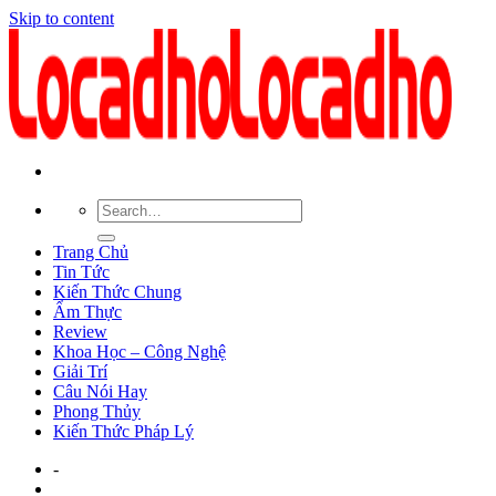
Skip to content
Trang Chủ
Tin Tức
Kiến Thức Chung
Ẩm Thực
Review
Khoa Học – Công Nghệ
Giải Trí
Câu Nói Hay
Phong Thủy
Kiến Thức Pháp Lý
-