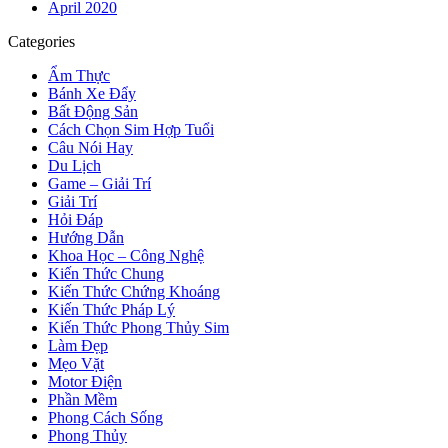
April 2020
Categories
Ẩm Thực
Bánh Xe Đẩy
Bất Động Sản
Cách Chọn Sim Hợp Tuổi
Câu Nói Hay
Du Lịch
Game – Giải Trí
Giải Trí
Hỏi Đáp
Hướng Dẫn
Khoa Học – Công Nghệ
Kiến Thức Chung
Kiến Thức Chứng Khoáng
Kiến Thức Pháp Lý
Kiến Thức Phong Thủy Sim
Làm Đẹp
Mẹo Vặt
Motor Điện
Phần Mềm
Phong Cách Sống
Phong Thủy