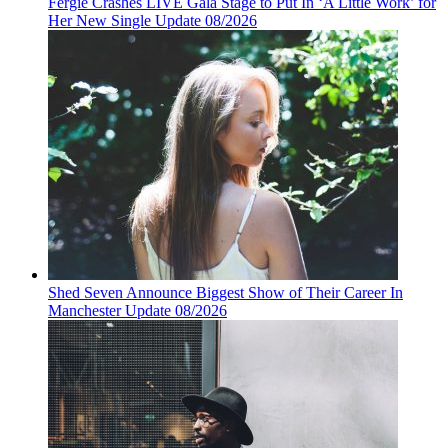
Fergie Crashes LIVE Gala Stage to Put In ‘A Little Work’ for
Her New Single Update 08/2026
Shed Seven Announce Biggest Show of Their Career In
Manchester Update 08/2026