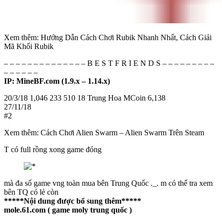
Xem thêm: Hướng Dẫn Cách Chơi Rubik Nhanh Nhất, Cách Giải
Mã Khối Rubik
– – – – – – – – – – – – – – B E S T F R I E N D S – – – – – – – – –
– – – – – –
IP: MineBF.com
(1.9.x – 1.14.x)
20/3/18 1,046 233 510 18 Trung Hoa MCoin 6,138
27/11/18
#2
Xem thêm: Cách Chơi Alien Swarm – Alien Swarm Trên Steam
T có full rồng xong game đóng
mà đa số game vng toàn mua bên Trung Quốc ._. m có thể tra xem
bên TQ có lẻ còn
*****Nội dung được bổ sung thêm*****
mole.61.com ( game moly trung quốc )