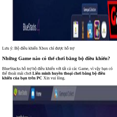
Lưu ý: Bộ điều khiển Xbox chỉ được hỗ trợ
Những Game nào có thể chơi bằng bộ điều khiển?
BlueStacks hỗ trợ bộ điều khiển với tất cả các Game, vì vậy bạn có
thể thoải mái chơi
Liên minh huyền thoại chơi bằng bộ điều
khiển của bạn trên PC
Xin vui lòng.