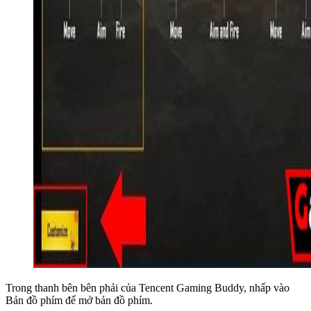
Trong thanh bên bên phải của Tencent Gaming Buddy, nhấp vào
Bản đồ phím để mở bản đồ phím.