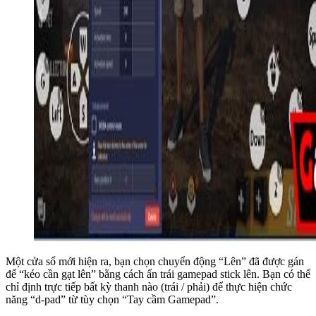
Một cửa sổ mới hiện ra, bạn chọn chuyển động “Lên” đã được gán
để “kéo cần gạt lên” bằng cách ấn trái gamepad stick lên. Bạn có thể
chỉ định trực tiếp bất kỳ thanh nào (trái / phải) để thực hiện chức
năng “d-pad” từ tùy chọn “Tay cầm Gamepad”.