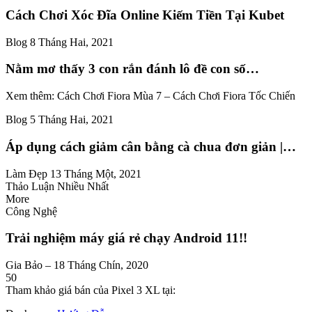
Cách Chơi Xóc Đĩa Online Kiếm Tiền Tại Kubet
Blog 8 Tháng Hai, 2021
Nằm mơ thấy 3 con rắn đánh lô đề con số…
Xem thêm: Cách Chơi Fiora Mùa 7 – Cách Chơi Fiora Tốc Chiến
Blog 5 Tháng Hai, 2021
Áp dụng cách giảm cân bằng cà chua đơn giản |…
Làm Đẹp 13 Tháng Một, 2021
Thảo Luận Nhiều Nhất
More
Công Nghệ
Trải nghiệm máy giá rẻ chạy Android 11!!
Gia Bảo – 18 Tháng Chín, 2020
50
Tham khảo giá bán của Pixel 3 XL tại: