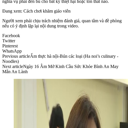
nghĩa vụ phải đền bù cho bất kỳ thiệt hại hoặc tổn thất nào.
Đang xem: Cách chơi khăm giáo viên
Người xem phải chịu trách nhiệm đánh giá, quan tâm và đề phòng
nếu có ý định lặp lại nội dung trong video.
Facebook
Twitter
Pinterest
WhatsApp
Previous articleẨm thực hà nội-Bún các loại (Ha noi’s culinary -
Noodles)
Next articleNgày 16 Âm Mở Kinh Cầu Sức Khỏe Bình An May
Mắn An Lành