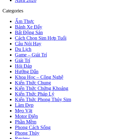
April 2020
Categories
Ẩm Thực
Bánh Xe Đẩy
Bất Động Sản
Cách Chọn Sim Hợp Tuổi
Câu Nói Hay
Du Lịch
Game – Giải Trí
Giải Trí
Hỏi Đáp
Hướng Dẫn
Khoa Học – Công Nghệ
Kiến Thức Chung
Kiến Thức Chứng Khoáng
Kiến Thức Pháp Lý
Kiến Thức Phong Thủy Sim
Làm Đẹp
Mẹo Vặt
Motor Điện
Phần Mềm
Phong Cách Sống
Phong Thủy
Review