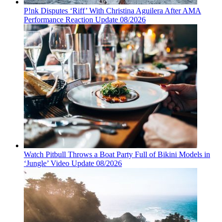
P!nk Disputes ‘Riff’ With Christina Aguilera After AMA
Performance Reaction Update 08/2026
Watch Pitbull Throws a Boat Party Full of Bikini Models in
‘Jungle’ Video Update 08/2026