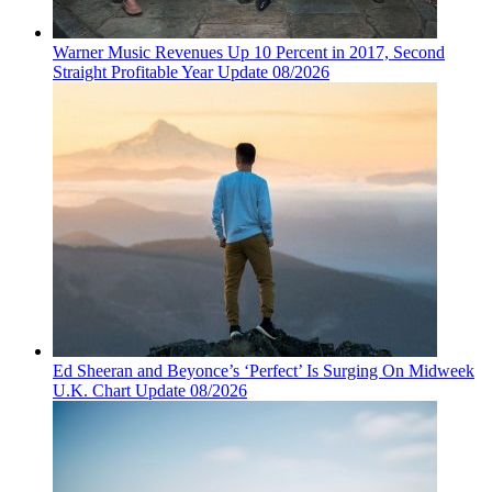
Warner Music Revenues Up 10 Percent in 2017, Second
Straight Profitable Year Update 08/2026
Ed Sheeran and Beyonce’s ‘Perfect’ Is Surging On Midweek
U.K. Chart Update 08/2026