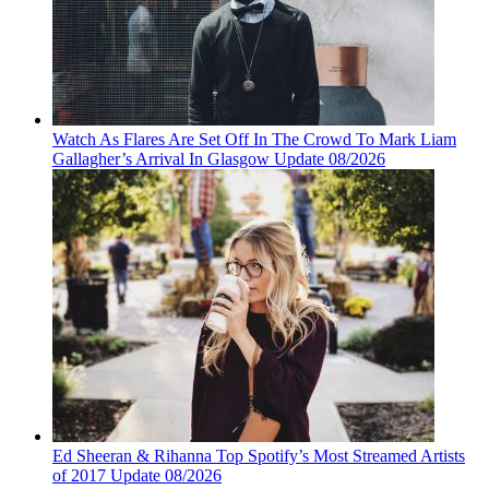
Watch As Flares Are Set Off In The Crowd To Mark Liam
Gallagher’s Arrival In Glasgow Update 08/2026
Ed Sheeran & Rihanna Top Spotify’s Most Streamed Artists
of 2017 Update 08/2026