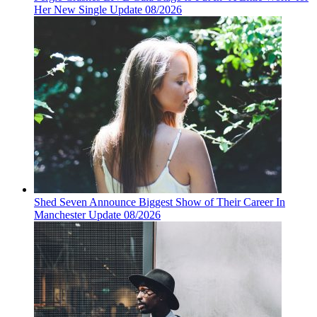
Her New Single Update 08/2026
Shed Seven Announce Biggest Show of Their Career In
Manchester Update 08/2026