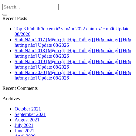
Recent Posts
Top 3 hình thức xem tử vi năm 2022 chính xác nhất Update
08/2026
Sinh Năm 2017 [Mệnh gì] [Hợp Tuổi gì] [Hợp màu gì] [Hợp
hướng nào] Update 08/2026
Sinh Năm 2018 [Mệnh gì] [Hợp Tuổi gì] [Hợp màu gì] [Hợp
hướng nào] Update 08/2026
Sinh Năm 2019 [Mệnh gì] [Hợp Tuổi gì] [Hợp màu gì] [Hợp
hướng nào] Update 08/2026
Sinh Năm 2020 [Mệnh gì] [Hợp Tuổi gì] [Hợp màu gì] [Hợp
hướng nào] Update 08/2026
Recent Comments
Archives
October 2021
September 2021
August 2021
July 2021
June 2021