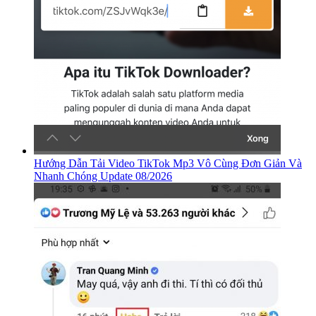
Hướng Dẫn Tải Video TikTok Mp3 Vô Cùng Đơn Giản Và
Nhanh Chóng Update 08/2026