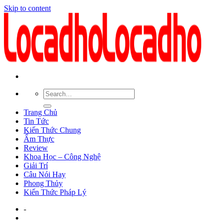
Skip to content
Trang Chủ
Tin Tức
Kiến Thức Chung
Ẩm Thực
Review
Khoa Học – Công Nghệ
Giải Trí
Câu Nói Hay
Phong Thủy
Kiến Thức Pháp Lý
-