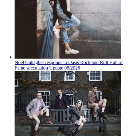
Noel Gallagher responds to Oasis Rock and Roll Hall of
Fame speculation Update 08/2026