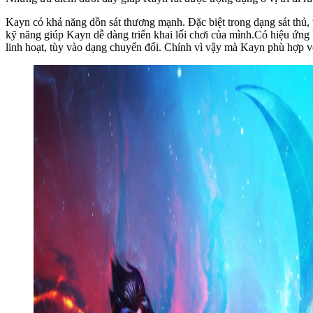
Kayn có khả năng dồn sát thương mạnh. Đặc biệt trong dạng sát thủ, 
kỹ năng giúp Kayn dễ dàng triển khai lối chơi của mình.Có hiệu ứng
linh hoạt, tùy vào dạng chuyển đổi. Chính vì vậy mà Kayn phù hợp vớ