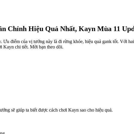
n Chỉnh Hiệu Quả Nhất, Kayn Mùa 11 Upd
Ưu điểm của vị tướng này là đi rừng khỏe, hiệu quả gank tốt. Với hai
i Kayn chi tiết. Mời bạn theo dõi.
ớng sẽ giúp ta biết được cách chơi Kayn sao cho hiệu quả.
ừng.