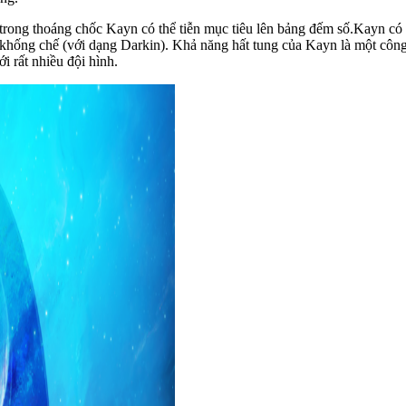
trong thoáng chốc Kayn có thể tiễn mục tiêu lên bảng đếm số.Kayn có đ
 khống chế (với dạng Darkin). Khả năng hất tung của Kayn là một công
i rất nhiều đội hình.