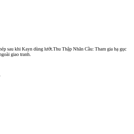
 phép sau khi Kayn dùng lướt.Thu Thập Nhãn Cầu: Tham gia hạ gục
goài giao tranh.
.