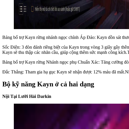
Bảng bổ trợ Kayn rừng nhánh ngọc chính Áp Đảo: Kayn dồn sát thươn
Sốc Điện: 3 đòn đánh riêng biệt của Kayn trong vòng 3 giây gây t
Kayn sẽ thu thập các nhãn cầu, giúp cộng thêm sức mạnh công kích.
Bảng bổ trợ Kayn rừng Nhánh ngọc phụ Chuẩn Xác: Tăng cường đòn 
Đắc Thắng: Tham gia hạ gục Kayn sẽ nhận được 12% máu đã mất.Nh
Bộ kỹ năng Kayn ở cả hai dạng
Nội Tại Lưỡi Hái Darkin