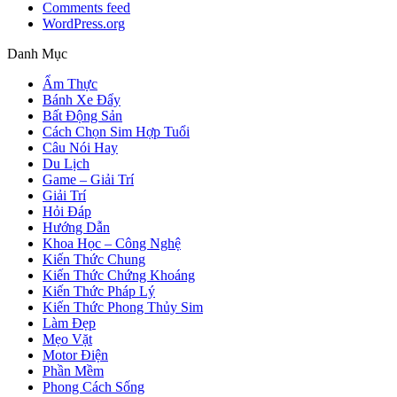
Comments feed
WordPress.org
Danh Mục
Ẩm Thực
Bánh Xe Đẩy
Bất Động Sản
Cách Chọn Sim Hợp Tuổi
Câu Nói Hay
Du Lịch
Game – Giải Trí
Giải Trí
Hỏi Đáp
Hướng Dẫn
Khoa Học – Công Nghệ
Kiến Thức Chung
Kiến Thức Chứng Khoáng
Kiến Thức Pháp Lý
Kiến Thức Phong Thủy Sim
Làm Đẹp
Mẹo Vặt
Motor Điện
Phần Mềm
Phong Cách Sống