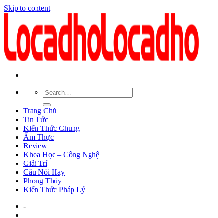
Skip to content
Trang Chủ
Tin Tức
Kiến Thức Chung
Ẩm Thực
Review
Khoa Học – Công Nghệ
Giải Trí
Câu Nói Hay
Phong Thủy
Kiến Thức Pháp Lý
-