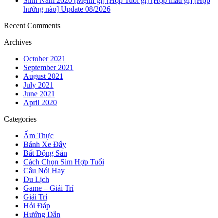
Sinh Năm 2020 [Mệnh gì] [Hợp Tuổi gì] [Hợp màu gì] [Hợp
hướng nào] Update 08/2026
Recent Comments
Archives
October 2021
September 2021
August 2021
July 2021
June 2021
April 2020
Categories
Ẩm Thực
Bánh Xe Đẩy
Bất Động Sản
Cách Chọn Sim Hợp Tuổi
Câu Nói Hay
Du Lịch
Game – Giải Trí
Giải Trí
Hỏi Đáp
Hướng Dẫn