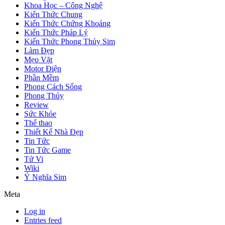
Khoa Học – Công Nghệ
Kiến Thức Chung
Kiến Thức Chứng Khoáng
Kiến Thức Pháp Lý
Kiến Thức Phong Thủy Sim
Làm Đẹp
Mẹo Vặt
Motor Điện
Phần Mềm
Phong Cách Sống
Phong Thủy
Review
Sức Khỏe
Thể thao
Thiết Kế Nhà Đẹp
Tin Tức
Tin Tức Game
Tử Vi
Wiki
Ý Nghĩa Sim
Meta
Log in
Entries feed