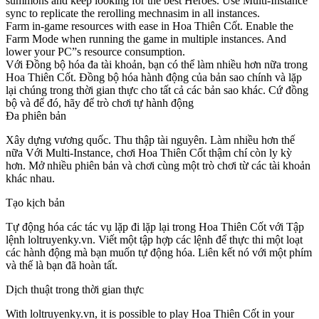
summons and keep looking for the best Heroes. Use Multi-Instance
sync to replicate the rerolling mechnasim in all instances.
Farm in-game resources with ease in Hoa Thiên Cốt. Enable the
Farm Mode when running the game in multiple instances. And
lower your PC”s resource consumption.
Với Đồng bộ hóa đa tài khoản, bạn có thể làm nhiều hơn nữa trong
Hoa Thiên Cốt. Đồng bộ hóa hành động của bản sao chính và lặp
lại chúng trong thời gian thực cho tất cả các bản sao khác. Cứ đồng
bộ và để đó, hãy để trò chơi tự hành động
Đa phiên bản
Xây dựng vương quốc. Thu thập tài nguyên. Làm nhiều hơn thế
nữa Với Multi-Instance, chơi Hoa Thiên Cốt thậm chí còn ly kỳ
hơn. Mở nhiều phiên bản và chơi cùng một trò chơi từ các tài khoản
khác nhau.
Tạo kịch bản
Tự động hóa các tác vụ lặp đi lặp lại trong Hoa Thiên Cốt với Tập
lệnh loltruyenky.vn. Viết một tập hợp các lệnh để thực thi một loạt
các hành động mà bạn muốn tự động hóa. Liên kết nó với một phím
và thế là bạn đã hoàn tất.
Dịch thuật trong thời gian thực
With loltruyenky.vn, it is possible to play Hoa Thiên Cốt in your