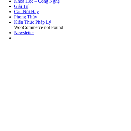
Khoa Học – Công Nghệ
Giải Trí
Câu Nói Hay
Phong Thủy
Kiến Thức Pháp Lý
WooCommerce not Found
Newsletter