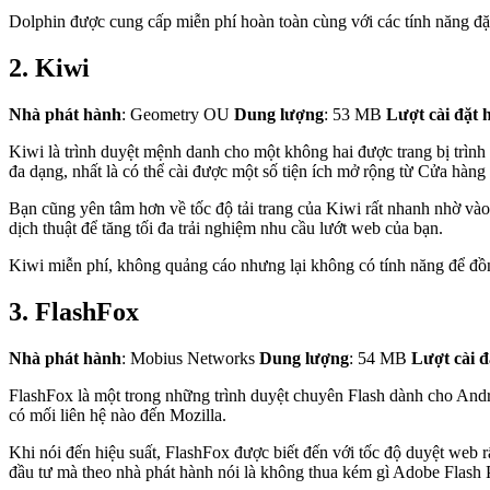
Dolphin được cung cấp miễn phí hoàn toàn cùng với các tính năng đặc 
2. Kiwi
Nhà phát hành
: Geometry OU
Dung lượng
: 53 MB
Lượt cài đặt h
Kiwi là trình duyệt mệnh danh cho một không hai được trang bị trì
đa dạng, nhất là có thể cài được một số tiện ích mở rộng từ Cửa hàn
Bạn cũng yên tâm hơn về tốc độ tải trang của Kiwi rất nhanh nhờ và
dịch thuật để tăng tối đa trải nghiệm nhu cầu lướt web của bạn.
Kiwi miễn phí, không quảng cáo nhưng lại không có tính năng để đồng
3. FlashFox
Nhà phát hành
: Mobius Networks
Dung lượng
: 54 MB
Lượt cài đ
FlashFox là một trong những trình duyệt chuyên Flash dành cho Andr
có mối liên hệ nào đến Mozilla.
Khi nói đến hiệu suất, FlashFox được biết đến với tốc độ duyệt web rấ
đầu tư mà theo nhà phát hành nói là không thua kém gì Adobe Flash P