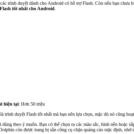
 các trình duyệt dành cho Android có hỗ trợ Flash. Còn nếu bạn chưa b
 Flash tốt nhất cho Android
.
t hiện tại
: Hơn 50 triệu
là trình duyệt Flash tốt nhất mà bạn nên lựa chọn, mặc dù nó cũng hoạt
ời dùng theo ý muốn. Bạn có thể chọn ra các màu sắc, hình nền hoặc s
 Dolphin còn được trang bị sẵn công cụ chặn quảng cáo mặc định, nhờ 