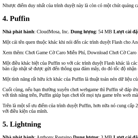
Nhược điểm duy nhất của trình duyệt này là còn có một chút quảng c
4. Puffin
Nhà phát hành
: CloudMosa, Inc.
Dung lượng
: 54 MB
Lượt cài đặt
Một cái tên quen thuộc khác khi nói đến các trình duyệt Flash cho An
Xem thêm: Chơi Game Cờ Caro Miễn Phí, Download Chơi Cờ Caro 
Một điều khác biệt của Puffin so với các trình duyệt Flash khác là c
bản cập nhật sẽ được gửi đến thông qua đám mây, do đó tốc độ nhận
Một tính năng rất hữu ích khác của Puffin là thuật toán nén dữ liệu c
Cuối cùng, nếu bạn thường xuyên chơi webgame thì Puffin sẽ đáp ứng 
với tính năng trên, Puffin giúp bạn chơi tốt mọi tựa game trên web m
Trên là một số ưu điểm của trình duyệt Puffin, hơn nữa nó cung cấp 
với điều kiện của mình.
5. Lightning
Nhà phát hành
: Anthony Restaino
Dung lượng
: 3 MB
Lượt cài đặt