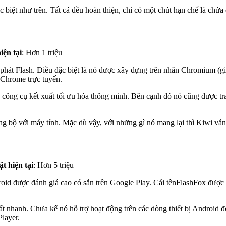
biệt như trên. Tất cả đều hoàn thiện, chỉ có một chút hạn chế là chứa
iện tại
: Hơn 1 triệu
nh phát Flash. Điều đặc biệt là nó được xây dựng trên nhân Chromium 
g Chrome trực tuyến.
o công cụ kết xuất tối ưu hóa thông minh. Bên cạnh đó nó cũng được t
 bộ với máy tính. Mặc dù vậy, với những gì nó mang lại thì Kiwi vẫn 
ặt hiện tại
: Hơn 5 triệu
oid được đánh giá cao có sẵn trên Google Play. Cái tênFlashFox được
t nhanh. Chưa kể nó hỗ trợ hoạt động trên các dòng thiết bị Android đờ 
layer.