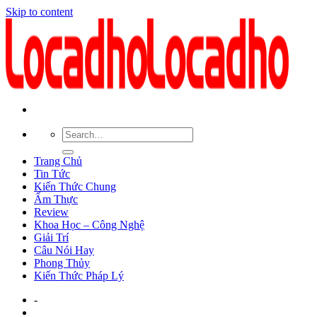
Skip to content
Trang Chủ
Tin Tức
Kiến Thức Chung
Ẩm Thực
Review
Khoa Học – Công Nghệ
Giải Trí
Câu Nói Hay
Phong Thủy
Kiến Thức Pháp Lý
-