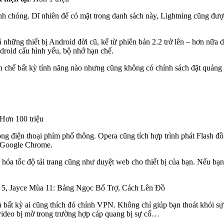
hanh chóng. Dĩ nhiên để có mặt trong danh sách này, Lightning cũng đượ
 cả những thiết bị Android đời cũ, kể từ phiên bản 2.2 trở lên – hơn nữ
droid cấu hình yếu, bộ nhớ hạn chế.
hế bất kỳ tính năng nào nhưng cũng không có chính sách đặt quảng cáo
 Hơn 100 triệu
ng điện thoại phím phổ thông. Opera cũng tích hợp trình phát Flash đồ
i Google Chrome.
a tốc độ tải trang cũng như duyệt web cho thiết bị của bạn. Nếu bạn m
 5, Jayce Mùa 11: Bảng Ngọc Bổ Trợ, Cách Lên Đồ
bất kỳ ai cũng thích đó chính VPN. Không chỉ giúp bạn thoát khỏi sự 
m video bị mờ trong trường hợp cáp quang bị sự cố…