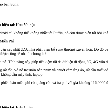
áo bên trong.
 hiện tại
: Hơn 50 triệu
droid thì không thể không nhắc tới Puffin, nó còn được biến tới bởi kh
Miễn Phí
ác bản cập nhật được nhà phát triển bổ sung thường xuyên hơn. Do đó b
 được cũng sẽ nhanh chóng hơn.
ủa nó. Tính năng này giúp tiết kiệm tối đa dữ liệu di động 3G, 4G vốn đ
rất tốt. Nó hỗ trợ luôn bàn phím và chuột cảm ứng ảo, rất cần thiết đ
à không cần máy tính, laptop.
2 phiên bản miễn phí có quảng cáo và trả phí với giá khoảng 116.000đ 
 hiện tại
: Hơn 1 triệu