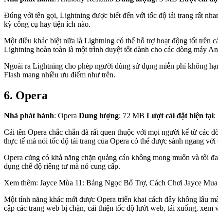
Đúng với tên gọi, Lightning được biết đến với tốc độ tải trang rất n
kỳ công cụ hay tiện ích nào.
Một điều khác biệt nữa là Lightning có thể hỗ trợ hoạt động tốt trên
Lightning hoàn toàn là một trình duyệt tốt dành cho các dòng máy An
Ngoài ra Lightning cho phép người dùng sử dụng miễn phí không hạn c
Flash mang nhiều ưu điểm như trên.
6. Opera
Nhà phát hành
: Opera
Dung lượng
: 72 MB
Lượt cài đặt hiện tại
:
Cái tên Opera chắc chắn đã rất quen thuộc với mọi người kể từ các dò
thực tế mà nói tốc độ tải trang của Opera có thể được sánh ngang vớ
Opera cũng có khả năng chặn quảng cáo không mong muốn và tối đa hó
dụng chế độ riêng tư mà nó cung cấp.
Xem thêm: Jayce Mùa 11: Bảng Ngọc Bổ Trợ, Cách Chơi Jayce Mua
Một tính năng khác mới được Opera triển khai cách đây không lâu mà 
cập các trang web bị chặn, cải thiện tốc độ lướt web, tải xuống, xe