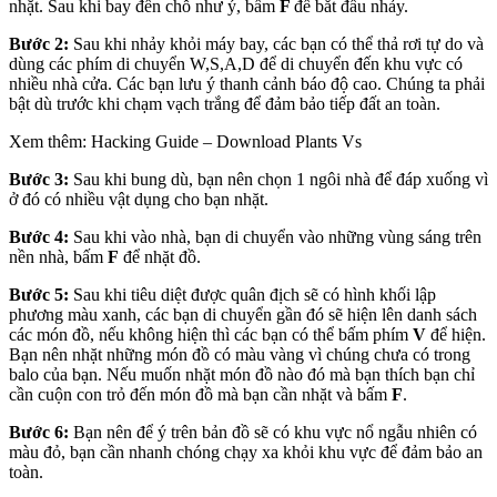
nhặt. Sau khi bay đến chỗ như ý, bấm
F
để bắt đầu nhảy.
Bước 2:
Sau khi nhảy khỏi máy bay, các bạn có thể thả rơi tự do và
dùng các phím di chuyển W,S,A,D để di chuyển đến khu vực có
nhiều nhà cửa. Các bạn lưu ý thanh cảnh báo độ cao. Chúng ta phải
bật dù trước khi chạm vạch trắng để đảm bảo tiếp đất an toàn.
Xem thêm: Hacking Guide – Download Plants Vs
Bước 3:
Sau khi bung dù, bạn nên chọn 1 ngôi nhà để đáp xuống vì
ở đó có nhiều vật dụng cho bạn nhặt.
Bước 4:
Sau khi vào nhà, bạn di chuyển vào những vùng sáng trên
nền nhà, bấm
F
để nhặt đồ.
Bước 5:
Sau khi tiêu diệt được quân địch sẽ có hình khối lập
phương màu xanh, các bạn di chuyển gần đó sẽ hiện lên danh sách
các món đồ, nếu không hiện thì các bạn có thể bấm phím
V
để hiện.
Bạn nên nhặt những món đồ có màu vàng vì chúng chưa có trong
balo của bạn. Nếu muốn nhặt món đồ nào đó mà bạn thích bạn chỉ
cần cuộn con trỏ đến món đồ mà bạn cần nhặt và bấm
F
.
Bước 6:
Bạn nên để ý trên bản đồ sẽ có khu vực nổ ngẫu nhiên có
màu đỏ, bạn cần nhanh chóng chạy xa khỏi khu vực để đảm bảo an
toàn.