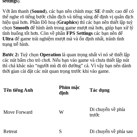
settings
).
Với âm thanh (
Sound
), các bạn nên chỉnh mục
SE
ở mức cao để có
thể nghe rõ tiếng bước chân địch và tiếng súng để định vị quân địch
hiệu quả hơn. Phần Đồ hoạ (
Graphics
) thì các bạn nên thiết lập tuỳ
chọn
Smooth
để hình ảnh trong game mượt mà hơn, giúp bạn xử lý
tình huống tốt hơn. Còn về phần
FPS Settings
các bạn nên để
Ultra
để game trải nghiệm mượt mà và ổn định nhất, tránh tình
trạng trễ hình.
Bước 2:
Tuỳ chọn
Operation
là quan trọng nhất vì nó sẽ thiết lập
các nút bấm cho trò chơi. Nếu bạn vào game và chưa thiết lập nút
thì chả khác nào “người mù đi dò đường” cả. Vì vậy bạn nên dành
thời gian cài đặt các nút quan trọng trước khi vào game.
Phím mặc
Tên tiếng Anh
Tác dụng
định
Di chuyển về phía
Move Forward
W
trước
Retreat
S
Di chuyển về phía sau