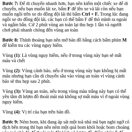
Bước 7:
Để di chuyển nhanh hơn, bạn nên kiếm một chiếc xe để di
chuyển, nếu bạn muốn lái xe, bấm
F
để lên xe và lái còn nếu bạn
muốn ngồi trên xe do đồng đội lái thì bấm
Ctrl + F.
Trong lúc đang
ngồi xe do đồng đội lái, các bạn có thể bấm F để thò mình ra ngoài
và ngắm bắn. Cứ 2 phút vùng an toàn lại thu hẹp 1 lần và người
chơi phải nhanh chóng đến vùng an toàn
Bước 8:
Thỉnh thoảng bạn nên mở bản đồ bằng cách bấm phím
M
để kiểm tra các vùng nguy hiểm.
Vùng
(1)
: Là vùng nguy hiểm, nếu ở trong vùng này bạn sẽ mất
máu và chết
Vùng
(2)
: Vùng cảnh báo, nếu ở trong vùng này bạn không bị mất
máu nhưng bạn cần di chuyển sâu vào vùng an toàn vì vùng cảnh
báo sẽ thu hẹp sau 2 phút.
Vùng
(3):
Vùng an toàn, nếu trong vùng màu trắng này bạn có thể
yên tâm đi lượm đồ thoải mái mà không sợ mất máu vì ở ngoài vùng
nguy hiểm.
Vùng
(4)
: Vị trí của bạn trên bản đồ.
Bước 9:
Ném bom, khi đang áp sát một toà nhà mà bạn nghi ngờ có
địch bên trong thì bạn nên ném một quả bom khói hoặc bom choáng