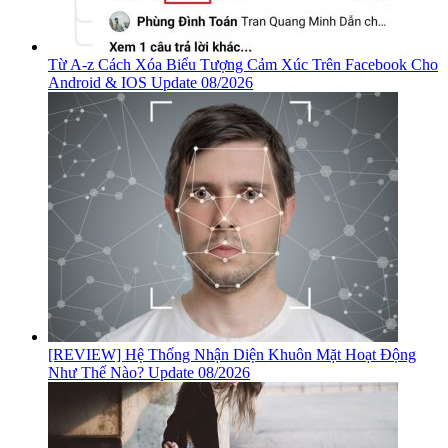
Từ A-z Cách Xóa Biểu Tượng Cảm Xúc Trên Facebook Cho
Android & IOS Update 08/2026
[REVIEW] Hệ Thống Nhận Diện Khuôn Mặt Hoạt Động
Như Thế Nào? Update 08/2026