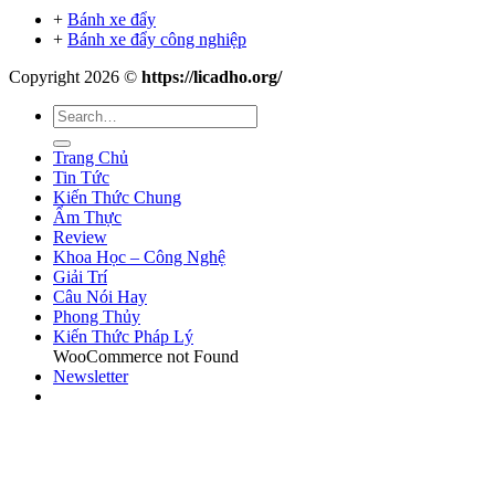
+
Bánh xe đẩy
+
Bánh xe đẩy công nghiệp
Copyright 2026 ©
https://licadho.org/
Trang Chủ
Tin Tức
Kiến Thức Chung
Ẩm Thực
Review
Khoa Học – Công Nghệ
Giải Trí
Câu Nói Hay
Phong Thủy
Kiến Thức Pháp Lý
WooCommerce not Found
Newsletter