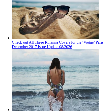
Check out All Three Rihanna Covers for the ‘Vogue’ Paris
December 2017 Issue Update 08/2026