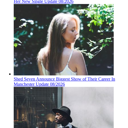
Her New Single Update 08/2026
Shed Seven Announce Biggest Show of Their Career In
Manchester Update 08/2026