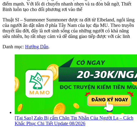
điểm mạnh. Với lối di chuyển nhanh nhẹn và ra đòn bất ngờ, Thiết
Binh luôn tạo cho đối phương rơi vào thế
Thuật Sĩ – Summoner Summoner được ra đời từ Elbeland, ngôi làng
của người ẩn dật nằm ở phía Tây Nam của lục địa MU. Theo truyền
thuyết lâu đời, đây là nơi sinh sống của những người có khả năng
siêu nhiên, họ rất nhạy cảm và dễ dàng giao tiếp được với các linh
Danh mục:
Hướng Dẫn
.
[Tại Sao] Zalo Bị cấm Chặn Tin Nhắn Của Người Lạ – Cách
Khắc Phục Chi Tiết Update 08/2026