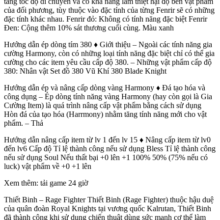
tăng tốc độ di chuyển và có khả năng làm thiệt hại độ bền vật phẩm
của đối phương, tùy thuộc vào đặc tính của từng Fenrir sẽ có những
đặc tính khác nhau. Fenrir đỏ: Không có tính năng đặc biệt Fenrir
Đen: Cộng thêm 10% sát thương cuối cùng. Màu xanh
Hướng dẫn ép dòng tím 380 ♦ Giới thiệu – Ngoài các tính năng gia
cường Harmony, còn có những loại tính năng đặc biệt chỉ có thể gia
cường cho các item yêu cầu cấp độ 380. – Những vật phẩm cấp độ
380: Nhân vật Set đồ 380 Vũ Khí 380 Blade Knight
Hướng dẫn ép và nâng cấp dòng vàng Harmony ♦ Đá tạo hóa và
công dụng – Ép dòng tính năng vàng Harmony (hay còn gọi là Gia
Cường Item) là quá trình nâng cấp vật phẩm bằng cách sử dụng
Hòn đá của tạo hóa (Harrmony) nhằm tăng tính năng mới cho vật
phẩm. – Thả
Hướng dẫn nâng cấp item từ lv 1 đến lv 15 ♦ Nâng cấp item từ lv0
đến lv6 Cấp độ Tỉ lệ thành công nếu sử dụng Bless Tỉ lệ thành công
nếu sử dụng Soul Nếu thất bại +0 lên +1 100% 50% (75% nếu có
luck) vật phẩm về +0 +1 lên
Xem thêm: tải game 24 giờ
Thiết Binh – Rage Fighter Thiết Binh (Rage Fighter) thuộc hậu duệ
của quân đoàn Royal Knights tại vương quốc Kalrutan, Thiết Binh
đã thành công khi sử dụng chiến thuật dùng sức mạnh cơ thể làm