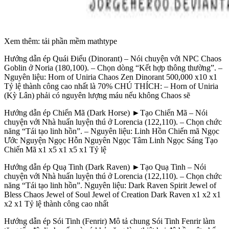
Xem thêm: tải phần mềm mathtype
Hướng dẫn ép Quái Điểu (Dinorant) – Nói chuyện với NPC Chaos
Goblin ở Noria (180,100). – Chọn dòng “Kết hợp thông thường”. –
Nguyên liệu: Horn of Uniria Chaos Zen Dinorant 500,000 x10 x1
Tỷ lệ thành công cao nhất là 70% CHÚ THÍCH: – Horn of Uniria
(Kỳ Lân) phải có nguyên lượng máu nếu không Chaos sẽ
Hướng dẫn ép Chiến Mã (Dark Horse) ►Tạo Chiến Mã – Nói
chuyện với Nhà huấn luyện thú ở Lorencia (122,110). – Chọn chức
năng “Tái tạo linh hồn”. – Nguyên liệu: Linh Hồn Chiến mã Ngọc
Ước Nguyện Ngọc Hỗn Nguyên Ngọc Tâm Linh Ngọc Sáng Tạo
Chiến Mã x1 x5 x1 x5 x1 Tỷ lệ
Hướng dẫn ép Quạ Tinh (Dark Raven) ►Tạo Quạ Tinh – Nói
chuyện với Nhà huấn luyện thú ở Lorencia (122,110). – Chọn chức
năng “Tái tạo linh hồn”. Nguyên liệu: Dark Raven Spirit Jewel of
Bless Chaos Jewel of Soul Jewel of Creation Dark Raven x1 x2 x1
x2 x1 Tỷ lệ thành công cao nhất
Hướng dẫn ép Sói Tinh (Fenrir) Mô tả chung Sói Tinh Fenrir làm