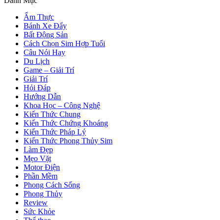
Danh Mục
Ẩm Thực
Bánh Xe Đẩy
Bất Động Sản
Cách Chọn Sim Hợp Tuổi
Câu Nói Hay
Du Lịch
Game – Giải Trí
Giải Trí
Hỏi Đáp
Hướng Dẫn
Khoa Học – Công Nghệ
Kiến Thức Chung
Kiến Thức Chứng Khoáng
Kiến Thức Pháp Lý
Kiến Thức Phong Thủy Sim
Làm Đẹp
Mẹo Vặt
Motor Điện
Phần Mềm
Phong Cách Sống
Phong Thủy
Review
Sức Khỏe