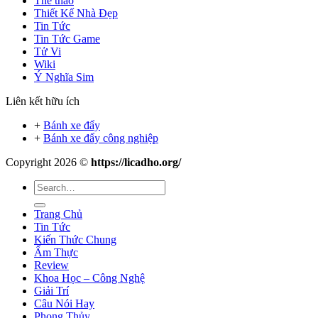
Thể thao
Thiết Kế Nhà Đẹp
Tin Tức
Tin Tức Game
Tử Vi
Wiki
Ý Nghĩa Sim
Liên kết hữu ích
+
Bánh xe đẩy
+
Bánh xe đẩy công nghiệp
Copyright 2026 ©
https://licadho.org/
Trang Chủ
Tin Tức
Kiến Thức Chung
Ẩm Thực
Review
Khoa Học – Công Nghệ
Giải Trí
Câu Nói Hay
Phong Thủy