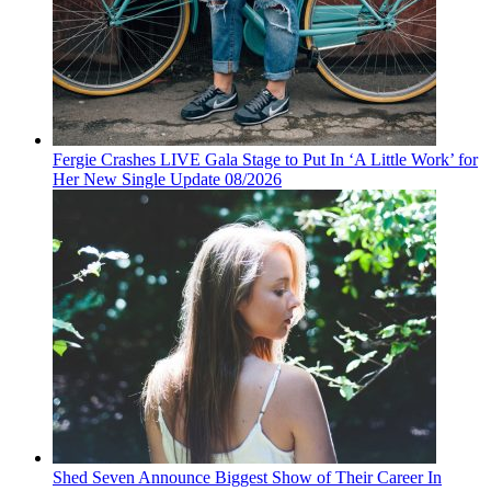
Fergie Crashes LIVE Gala Stage to Put In ‘A Little Work’ for
Her New Single Update 08/2026
Shed Seven Announce Biggest Show of Their Career In