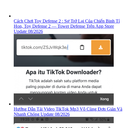
Cách Chơi Toy Defense 2 : Sự Trở Lại Của Chiến Binh Tí
Hon, ‎Toy Defense 2 — Tower Defense Trên App Store
Update 08/2026
Hướng Dẫn Tải Video TikTok Mp3 Vô Cùng Đơn Giản Và
Nhanh Chóng Update 08/2026