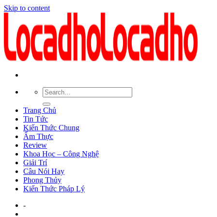
Skip to content
Trang Chủ
Tin Tức
Kiến Thức Chung
Ẩm Thực
Review
Khoa Học – Công Nghệ
Giải Trí
Câu Nói Hay
Phong Thủy
Kiến Thức Pháp Lý
-