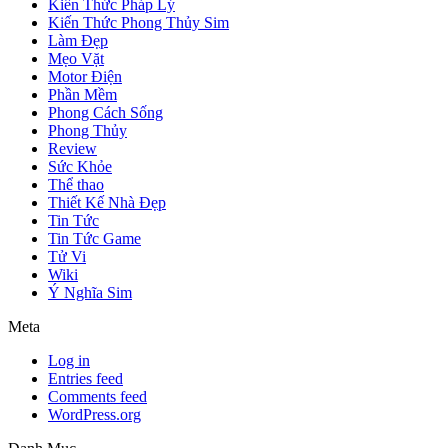
Kiến Thức Pháp Lý
Kiến Thức Phong Thủy Sim
Làm Đẹp
Mẹo Vặt
Motor Điện
Phần Mềm
Phong Cách Sống
Phong Thủy
Review
Sức Khỏe
Thể thao
Thiết Kế Nhà Đẹp
Tin Tức
Tin Tức Game
Tử Vi
Wiki
Ý Nghĩa Sim
Meta
Log in
Entries feed
Comments feed
WordPress.org