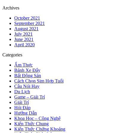
Archives
October 2021
September 2021
August 2021
July 2021
June 2021
April 2020
Categories
Ẩm Thực
Bánh Xe Đẩy
Bất Động Sản
Cách Chọn Sim Hợp Tuổi
Câu Nói Hay
Du Lịch
Game – Giải Trí
Giải Trí
Hỏi Đáp
Hướng Dẫn
Khoa Học – Công Nghệ
Kiến Thức Chung
Kiến Thức Chứng Khoáng