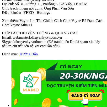
Địa chỉ: Số 31, Đường 11, Phường 5, Gò Vấp, TP.HCM
Chịu trách nhiệm nội dung: Ông Phan Văn Sơn
Điều khoản
|
FEED
|
Hot tags
Xem thêm: Vayne Lm Tốc Chiến: Cách Chơi Vayne Bá Đạo, Cách
Chơi Vayne Mùa 11
HỢP TÁC TRUYỀN THÔNG & QUẢNG CÁO
Email: webmasterloltruyenky.vncom.vn
Skype: loltruyenky.vndotcom (Để tránh hiểu lầm là spam xin hãy
nêu rõ chi tiết liên hệ khi chat lần đầu)
Danh mục:
Hướng Dẫn
.