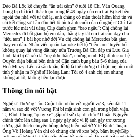
Đào Bá Lộc kể chuyện “ăn trái cấm” ở tuổi 18 Chị Vân Quang
Long bị chỉ trích thác loạn trong lễ 49 ngày của em trai Bị kẹt bên
ngoài tòa nhà với tư thế lạ, anh chàng có màn thoát hiểm khó tin và
cái kết đáng sợ Lần đầu tiết lộ hình ảnh cuối của cố nghệ sĩ Chí Tài
trước lúc mất vài tiếng Clip đánh ghen “bao ngầu”: Chị chồng lái
Mercedes đi bắt gian hộ em dâu, thẳng tay tát em trai còn dạy cho
“tiểu tam” 1 bài học nhớ đời Vụ chị chồng lái Mercedes bắt gian
thay em dâu: Nhân viên quán karaoke tiết lộ “tiểu tam” tuyên bố
không quay lại vùng đất này nữa Trương Bá Chi đáp trả Lưu Gia
Linh khi bị đá xéo là “mẹ đơn thân”, chứng minh EQ đỉnh cao Lệ
Quyên diện bikini bên tình trẻ Cận cảnh bụng bầu 5-6 tháng của
Hoà Minzy: Lên cả sân khấu, lồ lộ là thế nhưng chỉ hội mẹ bỉm mới
tinh ý nhận ra Nghệ sĩ Hoàng Lan: Tôi có 4 anh chị em nhưng
không ai tới, không liên lạc được
Thông tin nổi bật
Nghệ sĩ Thương Tín: Cuộc hôn nhân với người vợ 3, kéo dài 11
năm vì sao đổ vỡ?Vương Phi bí mật sinh con gái trong bệnh viện,
Tạ Đình Phong “quay xe” gấp rút sửa lại di chúc?Thuận Nguyễn
chính thức lên tiếng sau 1 ngày gây sốc vì lộ ảnh gầy trơ xương
sườn, giải thích chuyện bỗng dưng biến mấtSở Y tế Bình Thuận:
Ông Võ Hoàng Yên chỉ có chứng chỉ về xoa bóp, bấm huyệtGặp
mặt em rể tương lai, tôi chấn động tới mức suýt làm rơi bát canh trên