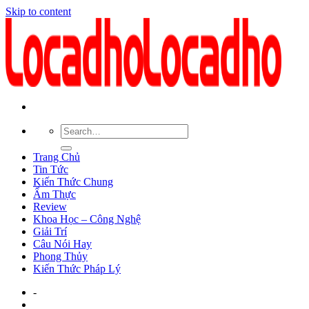
Skip to content
Trang Chủ
Tin Tức
Kiến Thức Chung
Ẩm Thực
Review
Khoa Học – Công Nghệ
Giải Trí
Câu Nói Hay
Phong Thủy
Kiến Thức Pháp Lý
-