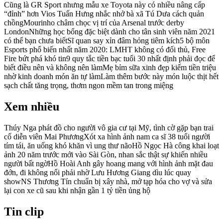
Cũng là GR Sport nhưng mẫu xe Toyota này có nhiều nâng cấp
“đỉnh” hơn Vios Tuấn Hưng nhắc nhở bà xã Tú Dưa cách quản
chồngMourinho châm chọc vị trí của Arsenal trước derby
LondonNhững học bổng đặc biệt dành cho tân sinh viên năm 2021
có thể bạn chưa biếtSĩ quan say xỉn đâm hỏng tiêm kích5 bộ môn
Esports phổ biến nhất năm 2020: LMHT không có đối thủ, Free
Fire bứt phá khó tin9 quy tắc tiền bạc tuổi 30 nhất định phải đọc để
biết điều nên và không nên làmMẹ bỉm sữa xinh đẹp kiếm tiền triệu
nhờ kinh doanh món ăn tự làmLàm thêm bước này món luộc thịt hết
sạch chất tăng trọng, thơm ngon mềm tan trong miệng
Xem nhiều
Thúy Nga phát đồ cho người vô gia cư tại Mỹ, tình cờ gặp bạn trai
cố diễn viên Mai PhươngXót xa hình ảnh nam ca sĩ 38 tuổi người
tím tái, ăn uống khó khăn vì ung thư nãoHồ Ngọc Hà công khai loạt
ảnh 20 năm trước mới vào Sài Gòn, nhan sắc thật sự khiến nhiều
người bất ngờHồ Hoài Anh gây hoang mang với hình ảnh mặt đau
đớn, đi không nổi phải nhờ Lưu Hương Giang dìu lúc quay
showNS Thương Tín chuẩn bị xây nhà, mở tạp hóa cho vợ và sửa
lại con xe cũ sau khi nhận gần 1 tỷ tiền ủng hộ
Tin clip