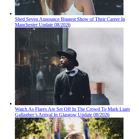
Shed Seven Announce Biggest Show of Their Career In
Manchester Update 08/2026
Watch As Flares Are Set Off In The Crowd To Mark Liam
Gallagher’s Arrival In Glasgow Update 08/2026