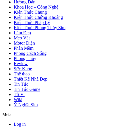
Hướng Dẫn
Khoa Học – Công Nghệ
Kiến Thức Chung
Kiến Thức Chứng Khoáng
Kiến Thức Pháp Lý
Kiến Thức Phong Thủy Sim
Làm Đẹp
Mẹo Vặt
Motor Điện
Phần Mềm
Phong Cách Sống
Phong Thủy
Review
Sức Khỏe
Thể thao
Thiết Kế Nhà Đẹp
Tin Tức
Tin Tức Game
Tử Vi
Wiki
Ý Nghĩa Sim
Meta
Log in