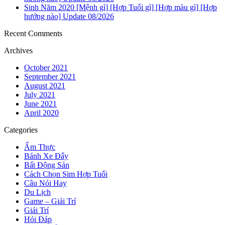
Sinh Năm 2020 [Mệnh gì] [Hợp Tuổi gì] [Hợp màu gì] [Hợp
hướng nào] Update 08/2026
Recent Comments
Archives
October 2021
September 2021
August 2021
July 2021
June 2021
April 2020
Categories
Ẩm Thực
Bánh Xe Đẩy
Bất Động Sản
Cách Chọn Sim Hợp Tuổi
Câu Nói Hay
Du Lịch
Game – Giải Trí
Giải Trí
Hỏi Đáp