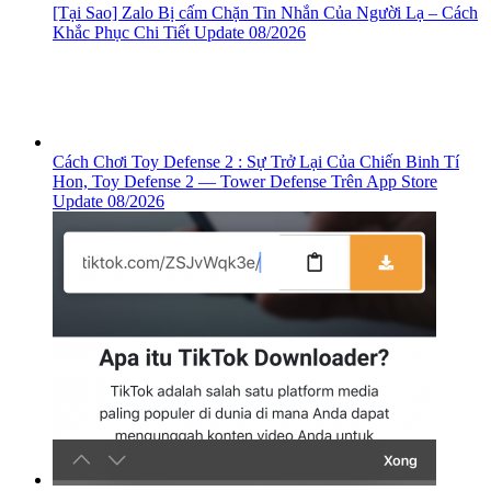
[Tại Sao] Zalo Bị cấm Chặn Tin Nhắn Của Người Lạ – Cách
Khắc Phục Chi Tiết Update 08/2026
Cách Chơi Toy Defense 2 : Sự Trở Lại Của Chiến Binh Tí
Hon, ‎Toy Defense 2 — Tower Defense Trên App Store
Update 08/2026