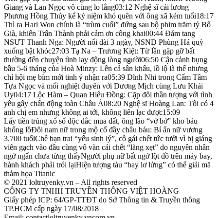
Giang và Lan Ngọc vô cùng lo lắng03:12 Nghệ sĩ cải lương
Phương Hồng Thủy kể kỷ niệm khó quên với ông xã kém tuổi18:17
Thì ra Hari Won chính là “trùm cuối” đứng sau bộ phim trăm tỷ Bố
Già, khiến Trấn Thành phải cảm ơn công khai00:44 Đám tang
NSƯT Thanh Nga: Người nối dài 3 ngày, NSND Phùng Há quỳ
xuống bật khóc27:03 Tạ Na – Trương Kiệt: Từ lần gặp gỡ bất
thường đến chuyện tình lay động lòng người06:50 Cận cảnh bụng
bầu 5-6 tháng của Hoà Minzy: Lên cả sân khấu, lồ lộ là thế nhưng
chỉ hội mẹ bỉm mới tinh ý nhận ra05:39 Dĩnh Nhi trong Cẩm Tâm
Tựa Ngọc và mối nghiệt duyên với Dương Mịch cùng Lưu Khải
Uy04:17 Lộc Hàm – Quan Hiểu Đồng: Cặp đôi thần tượng với tình
yêu gây chấn động toàn Châu Á08:20 Nghệ sĩ Hoàng Lan: Tôi có 4
anh chị em nhưng không ai tới, không liên lạc được15:09
Lấy tiền trúng xổ số độc đắc mua đất, ông lão “vớ bở” kho báu
khổng lồĐôi nam nữ trong mộ cổ đầy châu báu: Bí ẩn nữ vương
3.700 tuổiChê bạn trai “yếu sinh lý”, cô gái chết tức tưởi vì bị giáng
viên gạch vào đầu cùng vô vàn cái chết “lãng xẹt” do nguyên nhân
ngớ ngẩn chưa từng thấyNgười phụ nữ bất ngờ lột đồ trên máy bay,
hành khách phải trói lạiHiện tượng tàu “bay lơ lửng” có thể giải mã
thảm họa Titanic
© 2021 loltruyenky.vn – All rights reserved
CÔNG TY TNHH TRUYỀN THÔNG VIỆT HOÀNG
Giấy phép ICP: 64/GP-TTĐT do Sở Thông tin & Truyền thông
TP.HCM cấp ngày 17/08/2018
Email: contactloltruyenky.vncom.vn