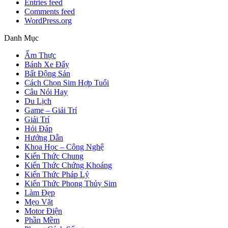
Entries feed
Comments feed
WordPress.org
Danh Mục
Ẩm Thực
Bánh Xe Đẩy
Bất Động Sản
Cách Chọn Sim Hợp Tuổi
Câu Nói Hay
Du Lịch
Game – Giải Trí
Giải Trí
Hỏi Đáp
Hướng Dẫn
Khoa Học – Công Nghệ
Kiến Thức Chung
Kiến Thức Chứng Khoáng
Kiến Thức Pháp Lý
Kiến Thức Phong Thủy Sim
Làm Đẹp
Mẹo Vặt
Motor Điện
Phần Mềm