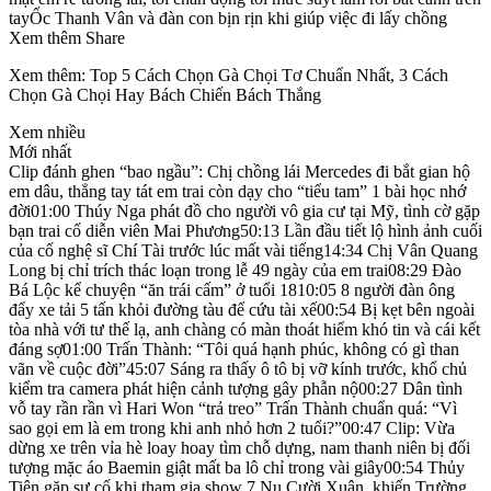
tayỐc Thanh Vân và đàn con bịn rịn khi giúp việc đi lấy chồng
Xem thêm Share
Xem thêm: Top 5 Cách Chọn Gà Chọi Tơ Chuẩn Nhất, 3 Cách
Chọn Gà Chọi Hay Bách Chiến Bách Thắng
Xem nhiều
Mới nhất
Clip đánh ghen “bao ngầu”: Chị chồng lái Mercedes đi bắt gian hộ
em dâu, thẳng tay tát em trai còn dạy cho “tiểu tam” 1 bài học nhớ
đời01:00 Thúy Nga phát đồ cho người vô gia cư tại Mỹ, tình cờ gặp
bạn trai cố diễn viên Mai Phương50:13 Lần đầu tiết lộ hình ảnh cuối
của cố nghệ sĩ Chí Tài trước lúc mất vài tiếng14:34 Chị Vân Quang
Long bị chỉ trích thác loạn trong lễ 49 ngày của em trai08:29 Đào
Bá Lộc kể chuyện “ăn trái cấm” ở tuổi 1810:05 8 người đàn ông
đẩy xe tải 5 tấn khỏi đường tàu để cứu tài xế00:54 Bị kẹt bên ngoài
tòa nhà với tư thế lạ, anh chàng có màn thoát hiểm khó tin và cái kết
đáng sợ01:00 Trấn Thành: “Tôi quá hạnh phúc, không có gì than
vãn về cuộc đời”45:07 Sáng ra thấy ô tô bị vỡ kính trước, khổ chủ
kiểm tra camera phát hiện cảnh tượng gây phẫn nộ00:27 Dân tình
vỗ tay rần rần vì Hari Won “trả treo” Trấn Thành chuẩn quá: “Vì
sao gọi em là em trong khi anh nhỏ hơn 2 tuổi?”00:47 Clip: Vừa
dừng xe trên vỉa hè loay hoay tìm chỗ dựng, nam thanh niên bị đối
tượng mặc áo Baemin giật mất ba lô chỉ trong vài giây00:54 Thủy
Tiên gặp sự cố khi tham gia show 7 Nụ Cười Xuân, khiến Trường