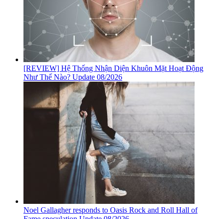
[REVIEW] Hệ Thống Nhận Diện Khuôn Mặt Hoạt Động
Như Thế Nào? Update 08/2026
Noel Gallagher responds to Oasis Rock and Roll Hall of
Fame speculation Update 08/2026