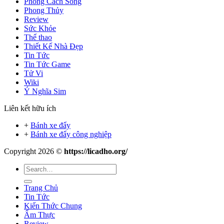
Phong Cách Sống
Phong Thủy
Review
Sức Khỏe
Thể thao
Thiết Kế Nhà Đẹp
Tin Tức
Tin Tức Game
Tử Vi
Wiki
Ý Nghĩa Sim
Liên kết hữu ích
+
Bánh xe đẩy
+
Bánh xe đẩy công nghiệp
Copyright 2026 ©
https://licadho.org/
Trang Chủ
Tin Tức
Kiến Thức Chung
Ẩm Thực
Review