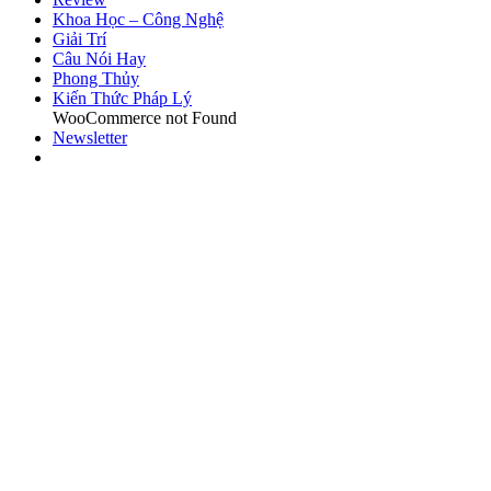
Khoa Học – Công Nghệ
Giải Trí
Câu Nói Hay
Phong Thủy
Kiến Thức Pháp Lý
WooCommerce not Found
Newsletter