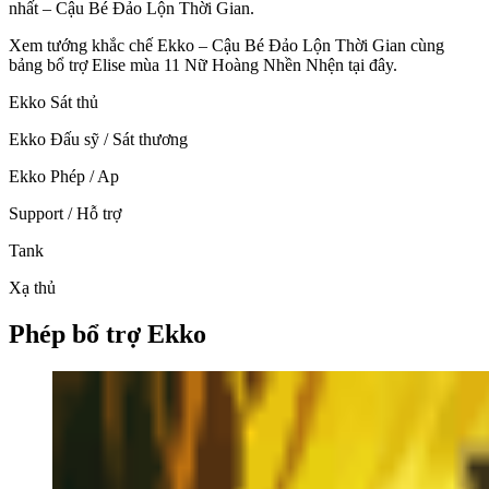
nhất – Cậu Bé Đảo Lộn Thời Gian.
Xem tướng khắc chế Ekko – Cậu Bé Đảo Lộn Thời Gian cùng
bảng bổ trợ Elise mùa 11 Nữ Hoàng Nhền Nhện tại đây.
Ekko Sát thủ
Ekko Đấu sỹ / Sát thương
Ekko Phép / Ap
Support / Hỗ trợ
Tank
Xạ thủ
Phép bổ trợ Ekko