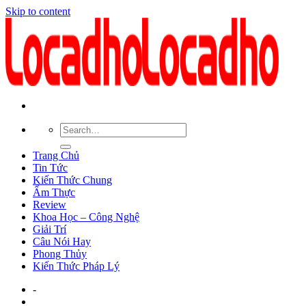
Skip to content
Trang Chủ
Tin Tức
Kiến Thức Chung
Ẩm Thực
Review
Khoa Học – Công Nghệ
Giải Trí
Câu Nói Hay
Phong Thủy
Kiến Thức Pháp Lý
-