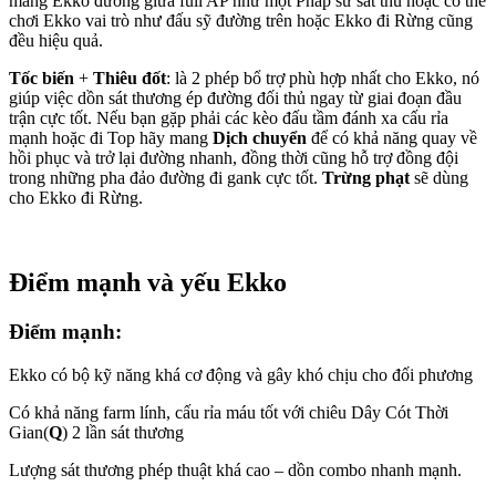
mang Ekko đường giữa full AP như một Pháp sư sát thủ hoặc có thể
chơi Ekko vai trò như đấu sỹ đường trên hoặc Ekko đi Rừng cũng
đều hiệu quả.
Tốc biến
+
Thiêu đốt
: là 2 phép bổ trợ phù hợp nhất cho Ekko, nó
giúp việc dồn sát thương ép đường đối thủ ngay từ giai đoạn đầu
trận cực tốt. Nếu bạn gặp phải các kèo đấu tầm đánh xa cấu rỉa
mạnh hoặc đi Top hãy mang
Dịch chuyển
để có khả năng quay về
hồi phục và trở lại đường nhanh, đồng thời cũng hỗ trợ đồng đội
trong những pha đảo đường đi gank cực tốt.
Trừng phạt
sẽ dùng
cho Ekko đi Rừng.
Điểm mạnh và yếu Ekko
Điểm mạnh:
Ekko có bộ kỹ năng khá cơ động và gây khó chịu cho đối phương
Có khả năng farm lính, cấu rỉa máu tốt với chiêu Dây Cót Thời
Gian(
Q
) 2 lần sát thương
Lượng sát thương phép thuật khá cao – dồn combo nhanh mạnh.