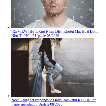
[REVIEW] Hệ Thống Nhận Diện Khuôn Mặt Hoạt Động
Như Thế Nào? Update 08/2026
Noel Gallagher responds to Oasis Rock and Roll Hall of
Fame speculation Update 08/2026