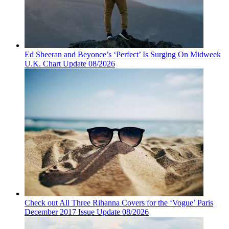
Ed Sheeran and Beyonce’s ‘Perfect’ Is Surging On Midweek
U.K. Chart Update 08/2026
Check out All Three Rihanna Covers for the ‘Vogue’ Paris
December 2017 Issue Update 08/2026