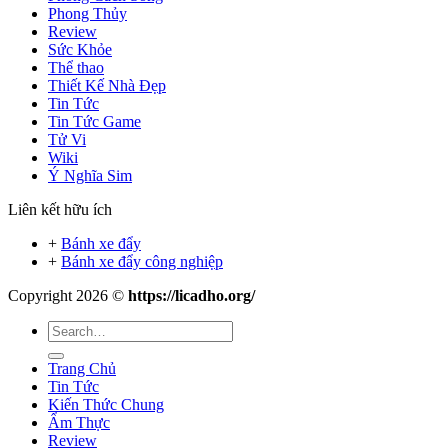
Phong Thủy
Review
Sức Khỏe
Thể thao
Thiết Kế Nhà Đẹp
Tin Tức
Tin Tức Game
Tử Vi
Wiki
Ý Nghĩa Sim
Liên kết hữu ích
+
Bánh xe đẩy
+
Bánh xe đẩy công nghiệp
Copyright 2026 ©
https://licadho.org/
Trang Chủ
Tin Tức
Kiến Thức Chung
Ẩm Thực
Review