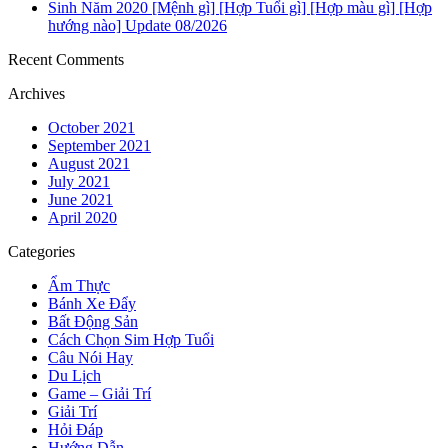
Sinh Năm 2020 [Mệnh gì] [Hợp Tuổi gì] [Hợp màu gì] [Hợp
hướng nào] Update 08/2026
Recent Comments
Archives
October 2021
September 2021
August 2021
July 2021
June 2021
April 2020
Categories
Ẩm Thực
Bánh Xe Đẩy
Bất Động Sản
Cách Chọn Sim Hợp Tuổi
Câu Nói Hay
Du Lịch
Game – Giải Trí
Giải Trí
Hỏi Đáp
Hướng Dẫn