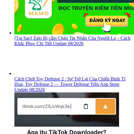
[Tại Sao] Zalo Bị cấm Chặn Tin Nhắn Của Người Lạ – Cách
Khắc Phục Chi Tiết Update 08/2026
Cách Chơi Toy Defense 2 : Sự Trở Lại Của Chiến Binh Tí
Hon, ‎Toy Defense 2 — Tower Defense Trên App Store
Update 08/2026