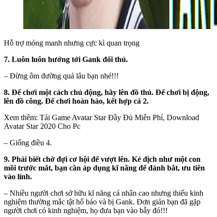
Hỗ trợ mỏng manh nhưng cực kì quan trọng
7. Luôn luôn hướng tới Gank đối thủ.
– Đừng ôm đường quá lâu bạn nhé!!!
8. Để chơi một cách chủ động, hãy lên đồ thủ. Để chơi bị động,
lên đồ công. Để chơi hoàn hảo, kết hợp cả 2.
Xem thêm: Tải Game Avatar Star Đầy Đủ Miễn Phí, Download
Avatar Star 2020 Cho Pc
– Giống điều 4.
9. Phải biết chờ đợi cơ hội để vượt lên. Kẻ địch như một con
mồi trước mắt, bạn cần áp dụng kĩ năng để đánh bắt, ưu tiên
vào lính.
– Nhiều người chơi sở hữu kĩ năng cá nhân cao nhưng thiếu kinh
nghiệm thường mắc tật hổ báo và bị Gank. Đơn giản bạn đã gặp
người chơi có kinh nghiệm, họ đưa bạn vào bẫy đó!!!