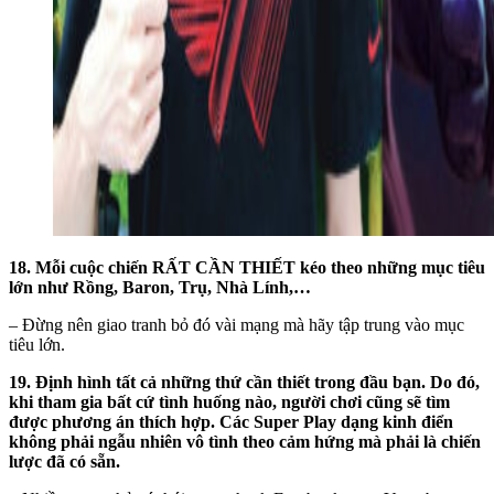
18. Mỗi cuộc chiến RẤT CẦN THIẾT kéo theo những mục tiêu
lớn như Rồng, Baron, Trụ, Nhà Lính,…
– Đừng nên giao tranh bỏ đó vài mạng mà hãy tập trung vào mục
tiêu lớn.
19. Định hình tất cả những thứ cần thiết trong đầu bạn. Do đó,
khi tham gia bất cứ tình huống nào, người chơi cũng sẽ tìm
được phương án thích hợp. Các Super Play dạng kinh điển
không phải ngẫu nhiên vô tình theo cảm hứng mà phải là chiến
lược đã có sẵn.