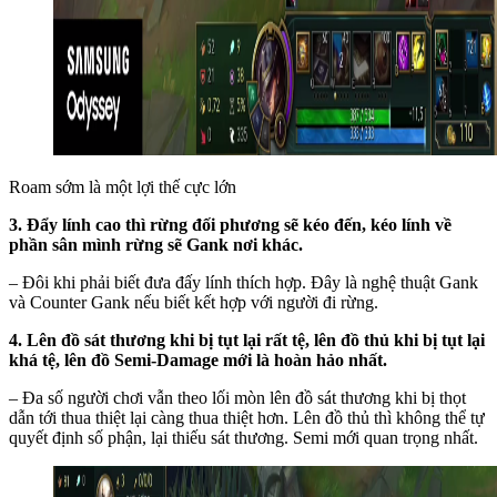
Roam sớm là một lợi thế cực lớn
3. Đẩy lính cao thì rừng đối phương sẽ kéo đến, kéo lính về
phần sân mình rừng sẽ Gank nơi khác.
– Đôi khi phải biết đưa đấy lính thích hợp. Đây là nghệ thuật Gank
và Counter Gank nếu biết kết hợp với người đi rừng.
4. Lên đồ sát thương khi bị tụt lại rất tệ, lên đồ thủ khi bị tụt lại
khá tệ, lên đồ Semi-Damage mới là hoàn hảo nhất.
– Đa số người chơi vẫn theo lối mòn lên đồ sát thương khi bị thọt
dẫn tới thua thiệt lại càng thua thiệt hơn. Lên đồ thủ thì không thể tự
quyết định số phận, lại thiếu sát thương. Semi mới quan trọng nhất.