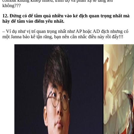
combat khủng khiếp nhiều, trình độ và phản xạ sẽ tăng lên
không???
12. Đừng có để tâm quá nhiều vào kẻ địch quan trọng nhất mà
hãy để tâm vào điểm yếu nhất.
– Ví dụ như vị trí quan trọng nhất như AP hoặc AD địch nhưng có
một Janna bảo kê tận răng, bạn nên cân nhắc điều này rồi đấy!!!