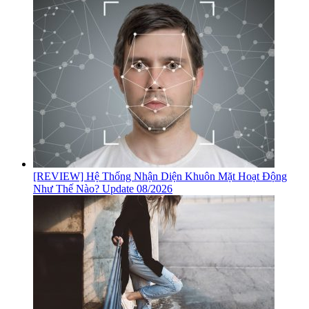
[REVIEW] Hệ Thống Nhận Diện Khuôn Mặt Hoạt Động
Như Thế Nào? Update 08/2026