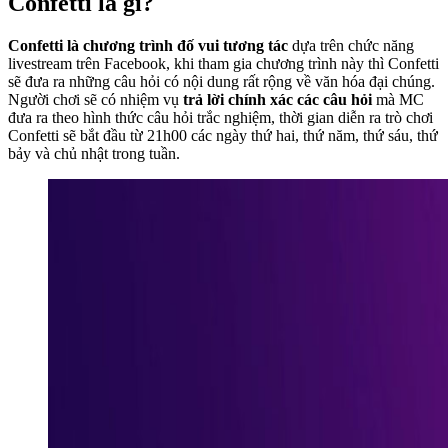
Confetti là gì?
Confetti là chương trình đố vui tương tác
dựa trên chức năng
livestream trên Facebook, khi tham gia chương trình này thì Confetti
sẽ đưa ra những câu hỏi có nội dung rất rộng về văn hóa đại chúng.
Người chơi sẽ có nhiệm vụ
trả lời chính xác các câu hỏi
mà MC
đưa ra theo hình thức câu hỏi trắc nghiệm, thời gian diễn ra trò chơi
Confetti sẽ bắt đầu từ 21h00 các ngày thứ hai, thứ năm, thứ sáu, thứ
bảy và chủ nhật trong tuần.