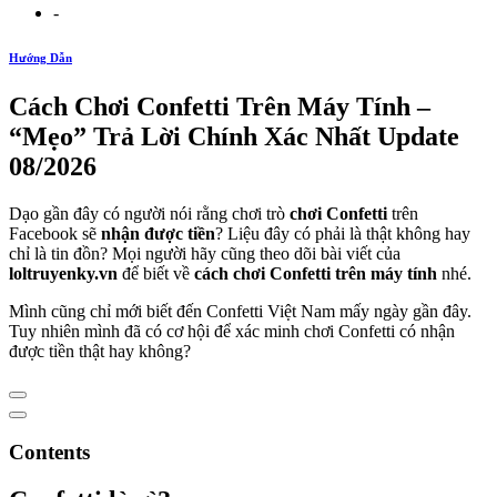
-
Hướng Dẫn
Cách Chơi Confetti Trên Máy Tính –
“Mẹo” Trả Lời Chính Xác Nhất Update
08/2026
Dạo gần đây có người nói rằng chơi trò
chơi Confetti
trên
Facebook sẽ
nhận được tiền
? Liệu đây có phải là thật không hay
chỉ là tin đồn? Mọi người hãy cũng theo dõi bài viết của
loltruyenky.vn
để biết về
cách chơi Confetti trên máy tính
nhé.
Mình cũng chỉ mới biết đến Confetti Việt Nam mấy ngày gần đây.
Tuy nhiên mình đã có cơ hội để xác minh chơi Confetti có nhận
được tiền thật hay không?
Contents