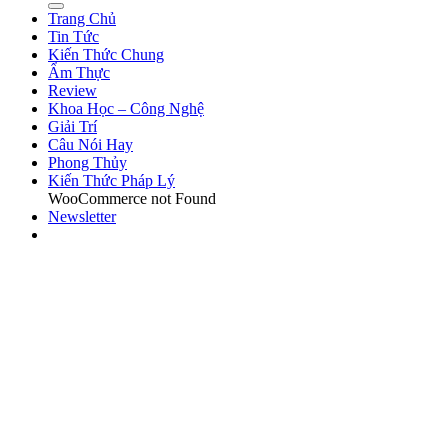
Trang Chủ
Tin Tức
Kiến Thức Chung
Ẩm Thực
Review
Khoa Học – Công Nghệ
Giải Trí
Câu Nói Hay
Phong Thủy
Kiến Thức Pháp Lý
WooCommerce not Found
Newsletter