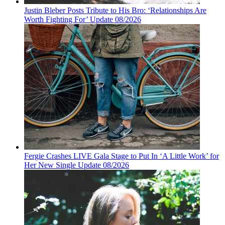
Justin Bleber Posts Tribute to His Bro: ‘Relationships Are
Worth Fighting For’ Update 08/2026
Fergie Crashes LIVE Gala Stage to Put In ‘A Little Work’ for
Her New Single Update 08/2026