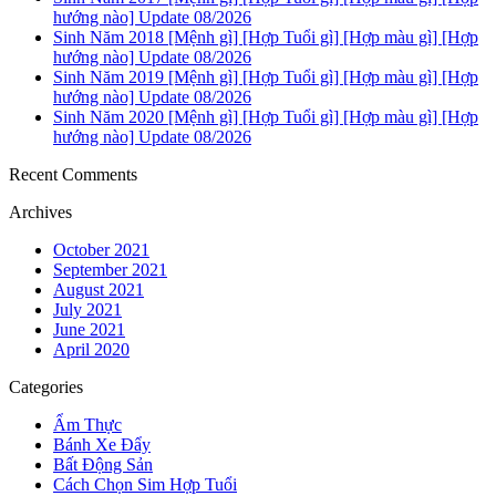
hướng nào] Update 08/2026
Sinh Năm 2018 [Mệnh gì] [Hợp Tuổi gì] [Hợp màu gì] [Hợp
hướng nào] Update 08/2026
Sinh Năm 2019 [Mệnh gì] [Hợp Tuổi gì] [Hợp màu gì] [Hợp
hướng nào] Update 08/2026
Sinh Năm 2020 [Mệnh gì] [Hợp Tuổi gì] [Hợp màu gì] [Hợp
hướng nào] Update 08/2026
Recent Comments
Archives
October 2021
September 2021
August 2021
July 2021
June 2021
April 2020
Categories
Ẩm Thực
Bánh Xe Đẩy
Bất Động Sản
Cách Chọn Sim Hợp Tuổi