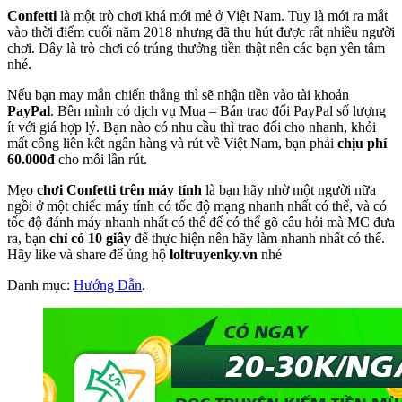
Confetti
là một trò chơi khá mới mẻ ở Việt Nam. Tuy là mới ra mắt
vào thời điểm cuối năm 2018 nhưng đã thu hút được rất nhiều người
chơi. Đây là trò chơi có trúng thưởng tiền thật nên các bạn yên tâm
nhé.
Nếu bạn may mắn chiến thắng thì sẽ nhận tiền vào tài khoản
PayPal
. Bên mình có dịch vụ Mua – Bán trao đổi PayPal số lượng
ít với giá hợp lý. Bạn nào có nhu cầu thì trao đổi cho nhanh, khỏi
mất công liên kết ngân hàng và rút về Việt Nam, bạn phải
chịu phí
60.000đ
cho mỗi lần rút.
Mẹo
chơi Confetti trên máy tính
là bạn hãy nhờ một người nữa
ngồi ở một chiếc máy tính có tốc độ mạng nhanh nhất có thể, và có
tốc độ đánh máy nhanh nhất có thể để có thể gõ câu hỏi mà MC đưa
ra, bạn
chỉ có 10 giây
để thực hiện nên hãy làm nhanh nhất có thể.
Hãy like và share để ủng hộ
loltruyenky.vn
nhé
Danh mục:
Hướng Dẫn
.