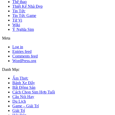
Thể thao
Thiết Kế Nhà Đẹp
Tin Tức
Tin Tức Game
Tử Vi
Wiki
Ý Nghĩa Sim
Meta
Log in
Entries feed
Comments feed
WordPress.org
Danh Mục
Ẩm Thực
Bánh Xe Đẩy
Bất Động Sản
Cách Chọn Sim Hợp Tuổi
Câu Nói Hay
Du Lịch
Game – Giải Trí
Giải Trí