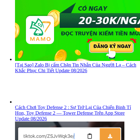
[Tại Sao] Zalo Bị cấm Chặn Tin Nhắn Của Người Lạ – Cách
Khắc Phục Chi Tiết Update 08/2026
Cách Chơi Toy Defense 2 : Sự Trở Lại Của Chiến Binh Tí
Hon, ‎Toy Defense 2 — Tower Defense Trên App Store
Update 08/2026