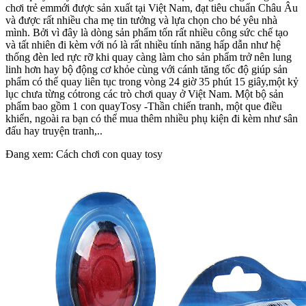
chơi trẻ emmới được sản xuất tại Việt Nam, đạt tiêu chuẩn Châu Âu
và được rất nhiều cha mẹ tin tưởng và lựa chọn cho bé yêu nhà
mình. Bởi vì đây là dòng sản phẩm tốn rất nhiều công sức chế tạo
và tất nhiên đi kèm với nó là rất nhiều tính năng hấp dẫn như hệ
thống đèn led rực rỡ khi quay càng làm cho sản phẩm trở nên lung
linh hơn hay bộ động cơ khỏe cùng với cánh tăng tốc độ giúp sản
phẩm có thể quay liên tục trong vòng 24 giờ 35 phút 15 giây,một kỷ
lục chưa từng cótrong các trò chơi quay ở Việt Nam. Một bộ sản
phẩm bao gồm 1 con quayTosy -Thần chiến tranh, một que điều
khiển, ngoài ra bạn có thể mua thêm nhiều phụ kiện đi kèm như sân
đấu hay truyện tranh,..
Đang xem: Cách chơi con quay tosy