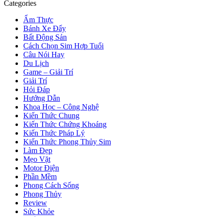
Categories
Ẩm Thực
Bánh Xe Đẩy
Bất Động Sản
Cách Chọn Sim Hợp Tuổi
Câu Nói Hay
Du Lịch
Game – Giải Trí
Giải Trí
Hỏi Đáp
Hướng Dẫn
Khoa Học – Công Nghệ
Kiến Thức Chung
Kiến Thức Chứng Khoáng
Kiến Thức Pháp Lý
Kiến Thức Phong Thủy Sim
Làm Đẹp
Mẹo Vặt
Motor Điện
Phần Mềm
Phong Cách Sống
Phong Thủy
Review
Sức Khỏe