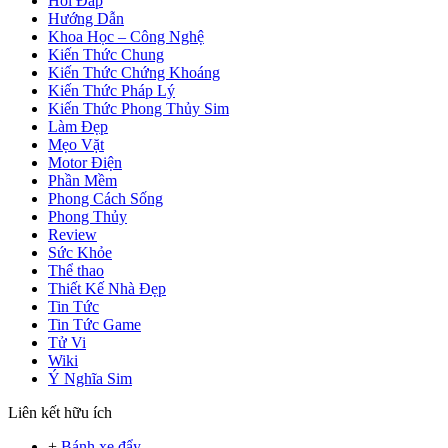
Hỏi Đáp
Hướng Dẫn
Khoa Học – Công Nghệ
Kiến Thức Chung
Kiến Thức Chứng Khoáng
Kiến Thức Pháp Lý
Kiến Thức Phong Thủy Sim
Làm Đẹp
Mẹo Vặt
Motor Điện
Phần Mềm
Phong Cách Sống
Phong Thủy
Review
Sức Khỏe
Thể thao
Thiết Kế Nhà Đẹp
Tin Tức
Tin Tức Game
Tử Vi
Wiki
Ý Nghĩa Sim
Liên kết hữu ích
+
Bánh xe đẩy