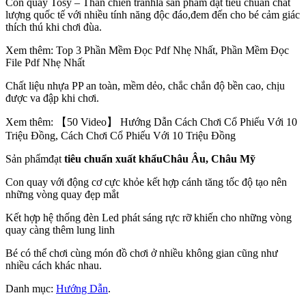
Con quay Tosy – Thần chiến tranhlà sản phẩm đạt tiêu chuẩn chất
lượng quốc tế với nhiều tính năng độc đáo,đem đến cho bé cảm giác
thích thú khi chơi đùa.
Xem thêm: Top 3 Phần Mềm Đọc Pdf Nhẹ Nhất, Phần Mềm Đọc
File Pdf Nhẹ Nhất
Chất liệu nhựa PP an toàn, mềm dẻo, chắc chắn độ bền cao, chịu
được va đập khi chơi.
Xem thêm: 【50 Video】 Hướng Dẫn Cách Chơi Cổ Phiếu Với 10
Triệu Đồng, Cách Chơi Cổ Phiếu Với 10 Triệu Đồng
Sản phẩmđạt
tiêu chuẩn xuất khẩu
Châu Âu, Châu Mỹ
Con quay với động cơ cực khỏe kết hợp cánh tăng tốc độ tạo nên
những vòng quay đẹp mắt
Kết hợp hệ thống đèn Led phát sáng rực rỡ khiến cho những vòng
quay càng thêm lung linh
Bé có thể chơi cùng món đồ chơi ở nhiều không gian cũng như
nhiều cách khác nhau.
Danh mục:
Hướng Dẫn
.