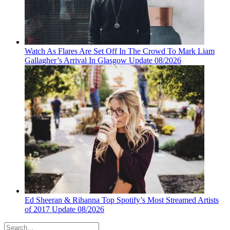
Watch As Flares Are Set Off In The Crowd To Mark Liam
Gallagher’s Arrival In Glasgow Update 08/2026
Ed Sheeran & Rihanna Top Spotify’s Most Streamed Artists
of 2017 Update 08/2026