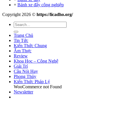
+
Bánh xe đẩy công nghiệp
Copyright 2026 ©
https://licadho.org/
Trang Chủ
Tin Tức
Kiến Thức Chung
Ẩm Thực
Review
Khoa Học – Công Nghệ
Giải Trí
Câu Nói Hay
Phong Thủy
Kiến Thức Pháp Lý
WooCommerce not Found
Newsletter