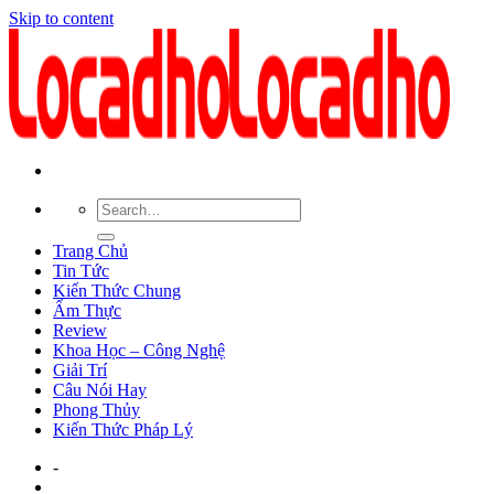
Skip to content
Trang Chủ
Tin Tức
Kiến Thức Chung
Ẩm Thực
Review
Khoa Học – Công Nghệ
Giải Trí
Câu Nói Hay
Phong Thủy
Kiến Thức Pháp Lý
-