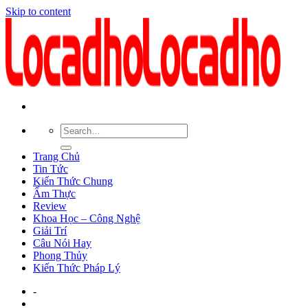
Skip to content
Trang Chủ
Tin Tức
Kiến Thức Chung
Ẩm Thực
Review
Khoa Học – Công Nghệ
Giải Trí
Câu Nói Hay
Phong Thủy
Kiến Thức Pháp Lý
-