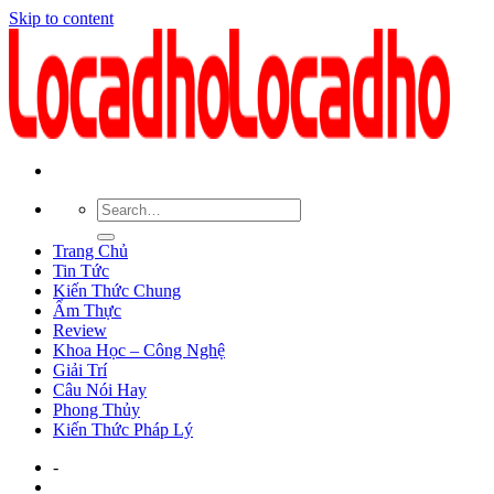
Skip to content
Trang Chủ
Tin Tức
Kiến Thức Chung
Ẩm Thực
Review
Khoa Học – Công Nghệ
Giải Trí
Câu Nói Hay
Phong Thủy
Kiến Thức Pháp Lý
-