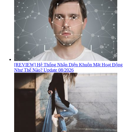
[REVIEW] Hệ Thống Nhận Diện Khuôn Mặt Hoạt Động
Như Thế Nào? Update 08/2026