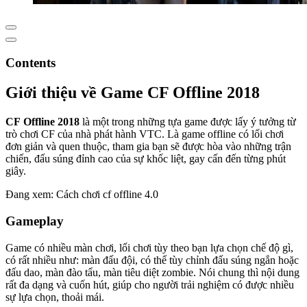
Contents
Giới thiệu về Game CF Offline 2018
CF Offline 2018
là một trong những tựa game được lấy ý tưởng từ
trò chơi CF của nhà phát hành VTC. Là game offline có lối chơi
đơn giản và quen thuộc, tham gia bạn sẽ được hòa vào những trận
chiến, đấu súng đỉnh cao của sự khốc liệt, gay cấn đến từng phút
giây.
Đang xem: Cách chơi cf offline 4.0
Gameplay
Game có nhiều màn chơi, lối chơi tùy theo bạn lựa chọn chế độ gì,
có rất nhiều như: màn đấu đội, có thể tùy chỉnh đấu súng ngắn hoặc
đấu dao, màn đào tẩu, màn tiêu diệt zombie. Nói chung thì nội dung
rất đa dạng và cuốn hút, giúp cho người trải nghiệm có được nhiều
sự lựa chọn, thoải mái.