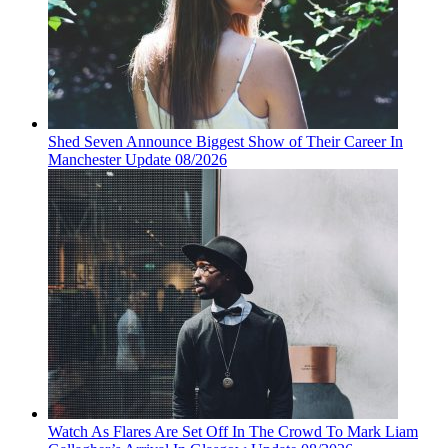
Shed Seven Announce Biggest Show of Their Career In
Manchester Update 08/2026
Watch As Flares Are Set Off In The Crowd To Mark Liam