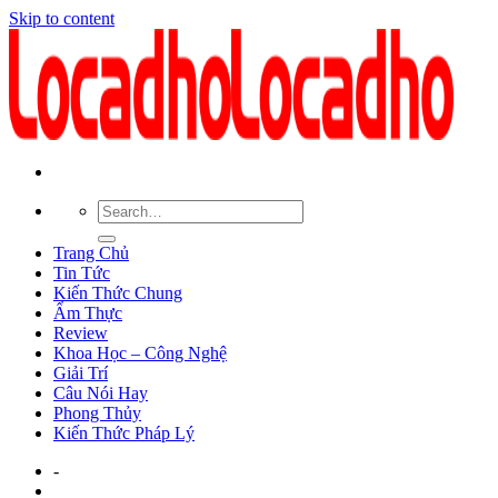
Skip to content
Trang Chủ
Tin Tức
Kiến Thức Chung
Ẩm Thực
Review
Khoa Học – Công Nghệ
Giải Trí
Câu Nói Hay
Phong Thủy
Kiến Thức Pháp Lý
-