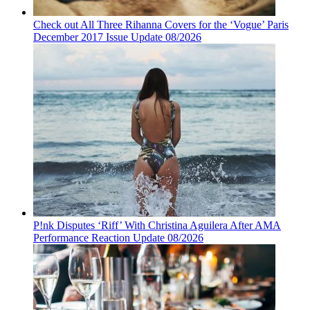
Check out All Three Rihanna Covers for the ‘Vogue’ Paris
December 2017 Issue Update 08/2026
P!nk Disputes ‘Riff’ With Christina Aguilera After AMA
Performance Reaction Update 08/2026