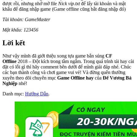
được rồi, nhưng nhớ mở file
Nick vip.txt
để lấy tài khoản và mật
khẩu để đăng nhập game (Game offline cũng bắt đăng nhập đó)
Tài khoản: GameMaster
Mật khẩu: 123456
Lời kết
Như vậy mình đã giới thiệu xong tựa game bắn súng
CF
Offline
2018 – Đột kích trong tầm ngắm. Trong quá trình tải hay cài
đặt có lỗi gì thì hãy comment bên dưới để mình giải đáp nhé. Chúc
các bạn thành công và chơi game vui vẻ! Và đừng quên thường
xuyên theo dõi chuyên mục
Game Offline hay
của
Đế Vương Bá
Nghiệp
nhé!
Danh mục:
Hướng Dẫn
.