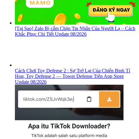
[Tại Sao] Zalo Bị cấm Chặn Tin Nhắn Của Người Lạ – Cách
Khắc Phục Chi Tiết Update 08/2026
Cách Chơi Toy Defense 2 : Sự Trở Lại Của Chiến Binh Tí
Hon, ‎Toy Defense 2 — Tower Defense Trên App Store
Update 08/2026