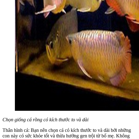
Chọn giống cá rồng có kích thước to và dài
Thân hình cá: Bạn nên chọn cá có kích thước to và dài bởi những
con này có sức khỏe tốt và thừa hưởng gen trội từ bố mẹ. Không