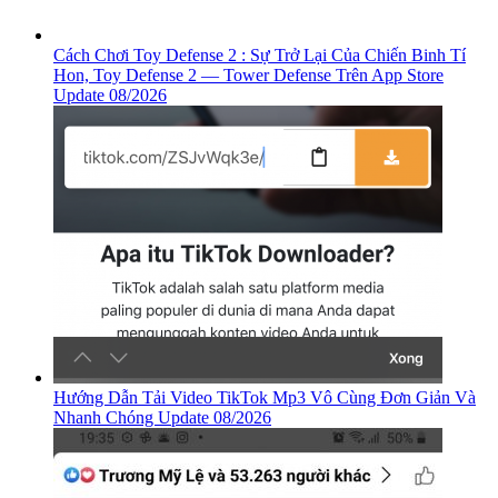
Cách Chơi Toy Defense 2 : Sự Trở Lại Của Chiến Binh Tí
Hon, ‎Toy Defense 2 — Tower Defense Trên App Store
Update 08/2026
Hướng Dẫn Tải Video TikTok Mp3 Vô Cùng Đơn Giản Và
Nhanh Chóng Update 08/2026