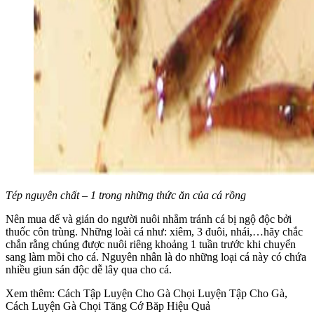
Tép nguyên chất – 1 trong những thức ăn của cá rồng
Nên mua dế và gián do người nuôi nhằm tránh cá bị ngộ độc bởi
thuốc côn trùng. Những loài cá như: xiêm, 3 đuôi, nhái,…hãy chắc
chắn rằng chúng được nuôi riêng khoảng 1 tuần trước khi chuyển
sang làm mồi cho cá. Nguyên nhân là do những loại cá này có chứa
nhiều giun sán độc dễ lây qua cho cá.
Xem thêm: Cách Tập Luyện Cho Gà Chọi Luyện Tập Cho Gà,
Cách Luyện Gà Chọi Tăng Cớ Băp Hiệu Quả