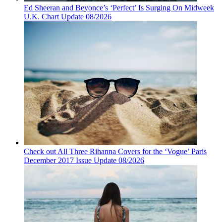
Ed Sheeran and Beyonce’s ‘Perfect’ Is Surging On Midweek
U.K. Chart Update 08/2026
Check out All Three Rihanna Covers for the ‘Vogue’ Paris
December 2017 Issue Update 08/2026