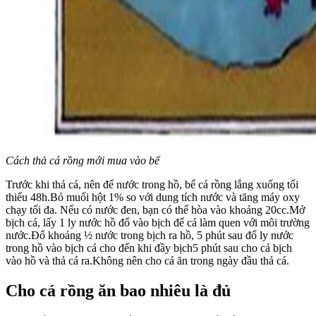
Cách thả cá rồng mới mua vào bể
Trước khi thả cá, nên để nước trong hồ, bể cá rồng lắng xuống tối
thiểu 48h.Bỏ muối hột 1% so với dung tích nước và tăng máy oxy
chạy tối đa. Nếu có nước đen, bạn có thể hòa vào khoảng 20cc.Mở
bịch cá, lấy 1 ly nước hồ đổ vào bịch để cá làm quen với môi trường
nước.Đổ khoảng ½ nước trong bịch ra hồ, 5 phút sau đổ ly nước
trong hồ vào bịch cá cho đến khi đầy bịch5 phút sau cho cả bịch
vào hồ và thả cá ra.Không nên cho cá ăn trong ngày đầu thả cá.
Cho cá rồng ăn bao nhiêu là đủ