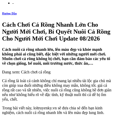
-
Hướng Dẫn
Cách Chơi Cá Rồng Nhanh Lớn Cho
Người Mới Chơi, Bí Quyết Nuôi Cá Rồng
Cho Người Mới Chơi Update 08/2026
Cách nuôi cá rồng nhanh lớn, lên màu đẹp và khỏe mạnh
không phải ai cũng biết, đặc biệt với những người mới chơi.
Muốn chơi cá rồng không bị chết, bạn cần đảm bảo các yếu tố
về chọn giống, bể nuôi, môi trường nước, thức ăn,…
Đang xem: Cách chơi cá rồng
Cá rồng là loài cá cảnh không chỉ mang lại nhiều tài lộc gia chủ mà
còn giúp xua đuổi những điều không may mắn, không tốt. giá cá
rồng rất cao và tất nhiên, việc nuôi cá rồng cũng không hề đơn giản
nếu như không hiểu rõ về đặc tính, kỹ thuật nuôi thì cá dễ bị ốm
yếu, chết.
Trong bài viết này, loltruyenky.vn sẽ đưa chia sẻ đến bạn kinh
nghiệm, cách nuôi cá rồng nhanh lớn và lên màu đẹp lung linh.