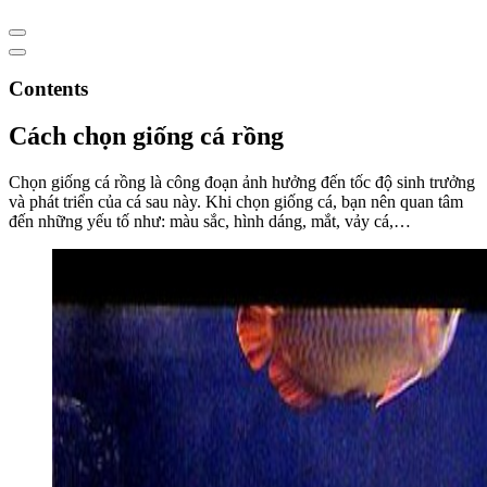
Contents
Cách chọn giống cá rồng
Chọn giống cá rồng là công đoạn ảnh hưởng đến tốc độ sinh trưởng
và phát triển của cá sau này. Khi chọn giống cá, bạn nên quan tâm
đến những yếu tố như: màu sắc, hình dáng, mắt, vảy cá,…