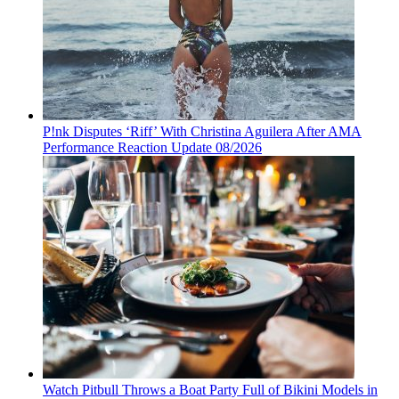
P!nk Disputes ‘Riff’ With Christina Aguilera After AMA
Performance Reaction Update 08/2026
Watch Pitbull Throws a Boat Party Full of Bikini Models in