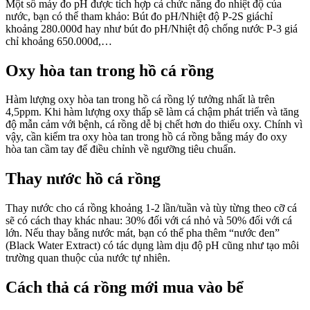
Một số máy đo pH được tích hợp cả chức năng đo nhiệt độ của
nước, bạn có thể tham khảo: Bút đo pH/Nhiệt độ P-2S giáchỉ
khoảng 280.000đ hay như bút đo pH/Nhiệt độ chống nước P-3 giá
chỉ khoảng 650.000đ,…
Oxy hòa tan trong hồ cá rồng
Hàm lượng oxy hòa tan trong hồ cá rồng lý tưởng nhất là trên
4,5ppm. Khi hàm lượng oxy thấp sẽ làm cá chậm phát triển và tăng
độ mẫn cảm với bệnh, cá rồng dễ bị chết hơn do thiếu oxy. Chính vì
vậy, cần kiểm tra oxy hòa tan trong hồ cá rồng bằng máy đo oxy
hòa tan cầm tay để điều chỉnh về ngưỡng tiêu chuẩn.
Thay nước hồ cá rồng
Thay nước cho cá rồng khoảng 1-2 lần/tuần và tùy từng theo cỡ cá
sẽ có cách thay khác nhau: 30% đối với cá nhỏ và 50% đối với cá
lớn. Nếu thay bằng nước mát, bạn có thể pha thêm “nước đen”
(Black Water Extract) có tác dụng làm dịu độ pH cũng như tạo môi
trường quan thuộc của nước tự nhiên.
Cách thả cá rồng mới mua vào bể