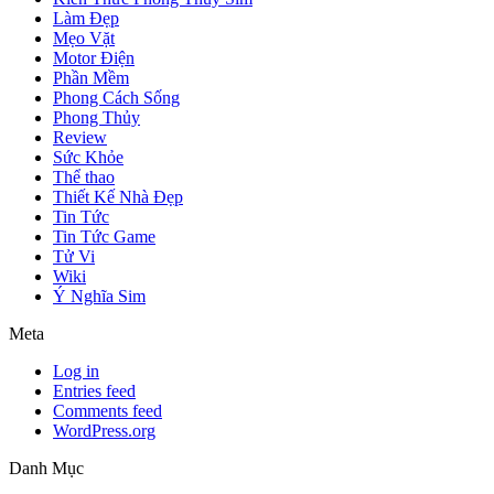
Làm Đẹp
Mẹo Vặt
Motor Điện
Phần Mềm
Phong Cách Sống
Phong Thủy
Review
Sức Khỏe
Thể thao
Thiết Kế Nhà Đẹp
Tin Tức
Tin Tức Game
Tử Vi
Wiki
Ý Nghĩa Sim
Meta
Log in
Entries feed
Comments feed
WordPress.org
Danh Mục