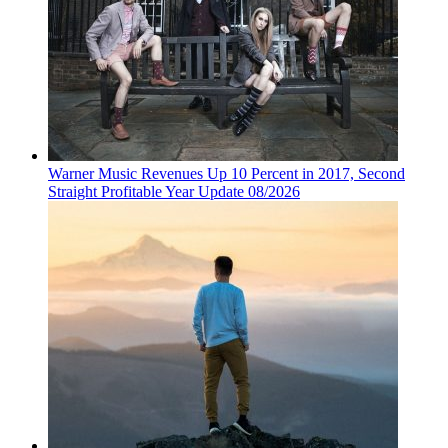
Warner Music Revenues Up 10 Percent in 2017, Second
Straight Profitable Year Update 08/2026