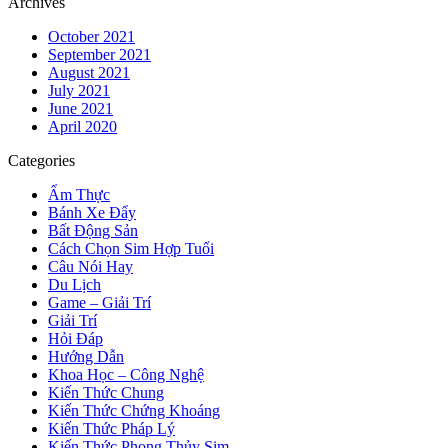
Archives
October 2021
September 2021
August 2021
July 2021
June 2021
April 2020
Categories
Ẩm Thực
Bánh Xe Đẩy
Bất Động Sản
Cách Chọn Sim Hợp Tuổi
Câu Nói Hay
Du Lịch
Game – Giải Trí
Giải Trí
Hỏi Đáp
Hướng Dẫn
Khoa Học – Công Nghệ
Kiến Thức Chung
Kiến Thức Chứng Khoáng
Kiến Thức Pháp Lý
Kiến Thức Phong Thủy Sim