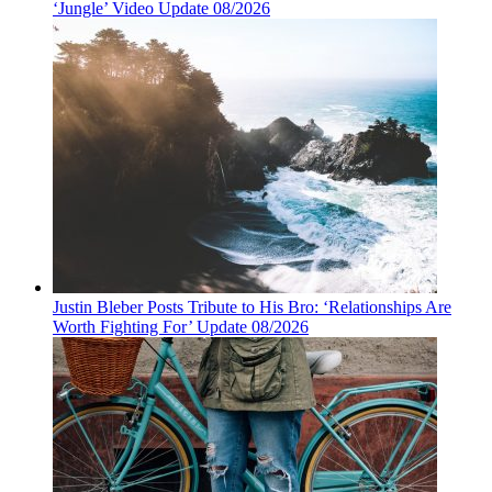
‘Jungle’ Video Update 08/2026
Justin Bleber Posts Tribute to His Bro: ‘Relationships Are
Worth Fighting For’ Update 08/2026