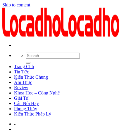
Skip to content
Trang Chủ
Tin Tức
Kiến Thức Chung
Ẩm Thực
Review
Khoa Học – Công Nghệ
Giải Trí
Câu Nói Hay
Phong Thủy
Kiến Thức Pháp Lý
-