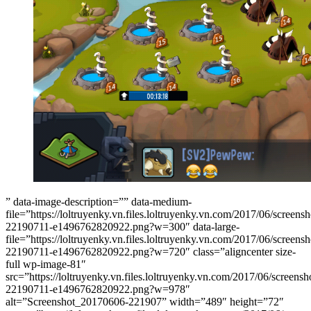
” data-image-description=”” data-medium-
file=”https://loltruyenky.vn.files.loltruyenky.vn.com/2017/06/screen
22190711-e1496762820922.png?w=300″ data-large-
file=”https://loltruyenky.vn.files.loltruyenky.vn.com/2017/06/screen
22190711-e1496762820922.png?w=720″ class=”aligncenter size-
full wp-image-81″
src=”https://loltruyenky.vn.files.loltruyenky.vn.com/2017/06/screen
22190711-e1496762820922.png?w=978″
alt=”Screenshot_20170606-221907” width=”489″ height=”72″