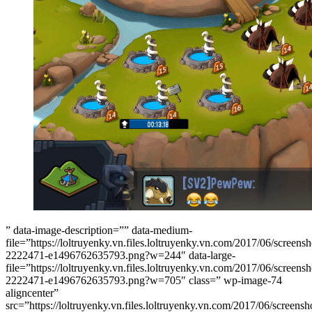
” data-image-description=”” data-medium-
file=”https://loltruyenky.vn.files.loltruyenky.vn.com/2017/06/screen
2222471-e1496762635793.png?w=244″ data-large-
file=”https://loltruyenky.vn.files.loltruyenky.vn.com/2017/06/screen
2222471-e1496762635793.png?w=705″ class=” wp-image-74
aligncenter”
src=”https://loltruyenky.vn.files.loltruyenky.vn.com/2017/06/screen