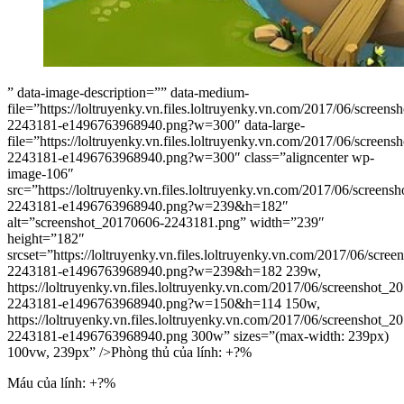
” data-image-description=”” data-medium-
file=”https://loltruyenky.vn.files.loltruyenky.vn.com/2017/06/screen
2243181-e1496763968940.png?w=300″ data-large-
file=”https://loltruyenky.vn.files.loltruyenky.vn.com/2017/06/screen
2243181-e1496763968940.png?w=300″ class=”aligncenter wp-
image-106″
src=”https://loltruyenky.vn.files.loltruyenky.vn.com/2017/06/screen
2243181-e1496763968940.png?w=239&h=182″
alt=”screenshot_20170606-2243181.png” width=”239″
height=”182″
srcset=”https://loltruyenky.vn.files.loltruyenky.vn.com/2017/06/scre
2243181-e1496763968940.png?w=239&h=182 239w,
https://loltruyenky.vn.files.loltruyenky.vn.com/2017/06/screenshot_
2243181-e1496763968940.png?w=150&h=114 150w,
https://loltruyenky.vn.files.loltruyenky.vn.com/2017/06/screenshot_
2243181-e1496763968940.png 300w” sizes=”(max-width: 239px)
100vw, 239px” />Phòng thủ của lính: +?%
Máu của lính: +?%