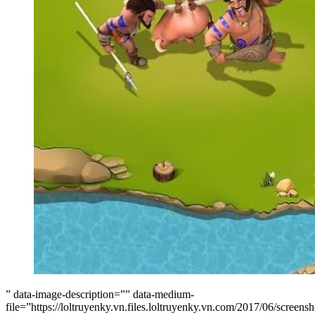
” data-image-description=”” data-medium-
file=”https://loltruyenky.vn.files.loltruyenky.vn.com/2017/06/screen