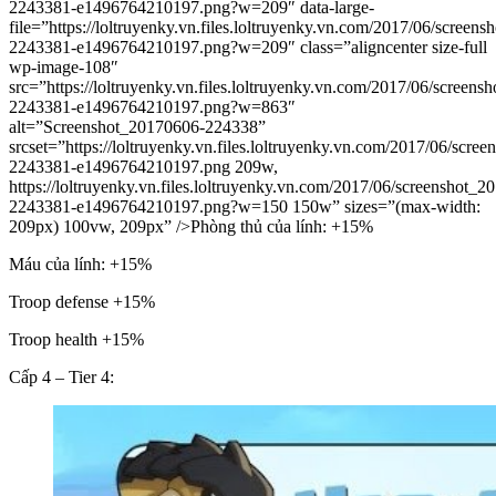
2243381-e1496764210197.png?w=209″ data-large-
file=”https://loltruyenky.vn.files.loltruyenky.vn.com/2017/06/screen
2243381-e1496764210197.png?w=209″ class=”aligncenter size-full
wp-image-108″
src=”https://loltruyenky.vn.files.loltruyenky.vn.com/2017/06/screen
2243381-e1496764210197.png?w=863″
alt=”Screenshot_20170606-224338”
srcset=”https://loltruyenky.vn.files.loltruyenky.vn.com/2017/06/scre
2243381-e1496764210197.png 209w,
https://loltruyenky.vn.files.loltruyenky.vn.com/2017/06/screenshot_
2243381-e1496764210197.png?w=150 150w” sizes=”(max-width:
209px) 100vw, 209px” />Phòng thủ của lính: +15%
Máu của lính: +15%
Troop defense +15%
Troop health +15%
Cấp 4 – Tier 4: