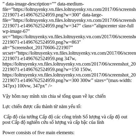
” data-image-description=”” data-medium-
file=”https://loltruyenky.vn.files.loltruyenky.vn.com/2017/06/screen
2219071-e1496762524959.png?w=300″ data-large-
file=”https://loltruyenky.vn.files.loltruyenky.vn.com/2017/06/screen
2219071-e1496762524959.png?w=347″ class=”aligncenter size-full
wp-image-67″
src=”https://loltruyenky.vn.files.loltruyenky.vn.com/2017/06/screen
2219071-e1496762524959.png?w=863″
alt=”Screenshot_20170606-221907”
srcset=”https://loltruyenky.vn.files.loltruyenky.vn.com/2017/06/scre
2219071-e1496762524959.png 347w,
https://loltruyenky.vn.files.loltruyenky.vn.com/2017/06/screenshot_
2219071-e1496762524959.png?w=150 150w,
https://loltruyenky.vn.files.loltruyenky.vn.com/2017/06/screenshot_
2219071-e1496762524959.png?w=300 300w” sizes=”(max-width:
347px) 100vw, 347px” />
Vậy hôm nay mình xin chia sẻ tổng quan về lục chiến
Lực chiến được cấu thành từ năm yếu tố:
Cấp độ của tướng Cấp độ các công trình Số lượng và cấp độ out
post Cấp độ nghiên cứu số lượng và cấp bậc của lính
Power consists of five main elements: