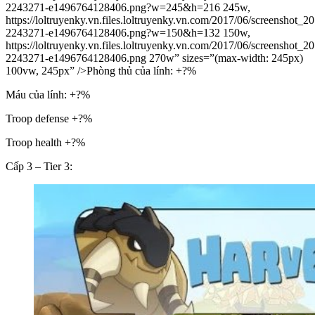
2243271-e1496764128406.png?w=245&h=216 245w,
https://loltruyenky.vn.files.loltruyenky.vn.com/2017/06/screenshot_
2243271-e1496764128406.png?w=150&h=132 150w,
https://loltruyenky.vn.files.loltruyenky.vn.com/2017/06/screenshot_
2243271-e1496764128406.png 270w” sizes=”(max-width: 245px)
100vw, 245px” />Phòng thủ của lính: +?%
Máu của lính: +?%
Troop defense +?%
Troop health +?%
Cấp 3 – Tier 3: