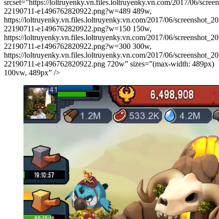
srcset=”https://loltruyenky.vn.files.loltruyenky.vn.com/2017/06/scre
22190711-e1496762820922.png?w=489 489w,
https://loltruyenky.vn.files.loltruyenky.vn.com/2017/06/screenshot_
22190711-e1496762820922.png?w=150 150w,
https://loltruyenky.vn.files.loltruyenky.vn.com/2017/06/screenshot_
22190711-e1496762820922.png?w=300 300w,
https://loltruyenky.vn.files.loltruyenky.vn.com/2017/06/screenshot_
22190711-e1496762820922.png 720w” sizes=”(max-width: 489px)
100vw, 489px” />