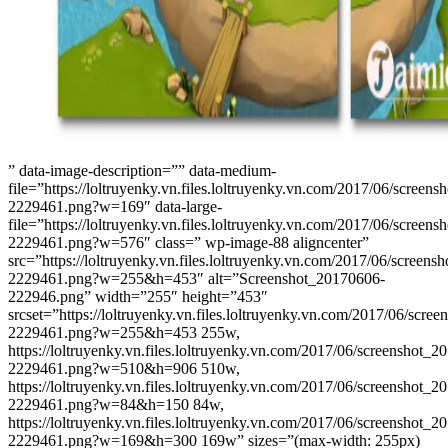
” data-image-description=”” data-medium-
file=”https://loltruyenky.vn.files.loltruyenky.vn.com/2017/06/screen
2229461.png?w=169″ data-large-
file=”https://loltruyenky.vn.files.loltruyenky.vn.com/2017/06/screen
2229461.png?w=576″ class=” wp-image-88 aligncenter”
src=”https://loltruyenky.vn.files.loltruyenky.vn.com/2017/06/screen
2229461.png?w=255&h=453″ alt=”Screenshot_20170606-
222946.png” width=”255″ height=”453″
srcset=”https://loltruyenky.vn.files.loltruyenky.vn.com/2017/06/scre
2229461.png?w=255&h=453 255w,
https://loltruyenky.vn.files.loltruyenky.vn.com/2017/06/screenshot_
2229461.png?w=510&h=906 510w,
https://loltruyenky.vn.files.loltruyenky.vn.com/2017/06/screenshot_
2229461.png?w=84&h=150 84w,
https://loltruyenky.vn.files.loltruyenky.vn.com/2017/06/screenshot_
2229461.png?w=169&h=300 169w” sizes=”(max-width: 255px)