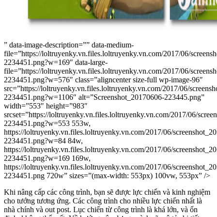
” data-image-description=”” data-medium-
file=”https://loltruyenky.vn.files.loltruyenky.vn.com/2017/06/screen
2234451.png?w=169″ data-large-
file=”https://loltruyenky.vn.files.loltruyenky.vn.com/2017/06/screen
2234451.png?w=576″ class=”aligncenter size-full wp-image-96″
src=”https://loltruyenky.vn.files.loltruyenky.vn.com/2017/06/screen
2234451.png?w=1106″ alt=”Screenshot_20170606-223445.png”
width=”553″ height=”983″
srcset=”https://loltruyenky.vn.files.loltruyenky.vn.com/2017/06/scre
2234451.png?w=553 553w,
https://loltruyenky.vn.files.loltruyenky.vn.com/2017/06/screenshot_
2234451.png?w=84 84w,
https://loltruyenky.vn.files.loltruyenky.vn.com/2017/06/screenshot_
2234451.png?w=169 169w,
https://loltruyenky.vn.files.loltruyenky.vn.com/2017/06/screenshot_
2234451.png 720w” sizes=”(max-width: 553px) 100vw, 553px” />
Khi nâng cấp các công trình, bạn sẽ được lực chiến và kinh nghiệm
cho tướng tương ứng. Các công trình cho nhiều lực chiến nhất là
nhà chính và out post. Lục chiến từ công trình là khá lớn, và ổn