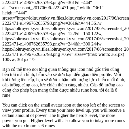
2222471-e1496762635793.png?w=361&h=444″
alt=”screenshot_20170606-2222471.png” width=”361″
height=”444″
srcset=”https://loltruyenky.vn.files.loltruyenky.vn.com/2017/06/scre
2222471-e1496762635793.png?w=361&h=444 361w,
https://loltruyenky.vn.files.loltruyenky.vn.com/2017/06/screenshot_
2222471-e1496762635793.png?w=122&h=150 122w,
https://loltruyenky.vn.files.loltruyenky.vn.com/2017/06/screenshot_
2222471-e1496762635793.png?w=244&h=300 244w,
https://loltruyenky.vn.files.loltruyenky.vn.com/2017/06/screenshot_
2222471-e1496762635793.png 705w” sizes=”(max-width: 361px)
100vw, 361px” />
Bạn có thể theo dõi tổng quan thông qua icon nhỏ góc trên cùng
bên trái màn hình, bấm vào sẽ đưa bạn đến giao diện profile. Mỗi
khi tướng lên cấp, bạn sẽ được nhận một lượng lực chiến nhất định,
cấp tướng càng cao, lực chiến thêm càng nhiều. Cấp độ tướng cao
cũng cho phép bạn mang thêm được nhiều rune hơn, tối đa là 6
rune.
You can click on the small avatar icon at the top left of the screen to
view your profile. Every time your hero level up, you will receive a
certain amount of power. The higher the hero’s level, the more
power you get. Higher level will also allow you to inlay more runes
with the maximum is 6 runes.