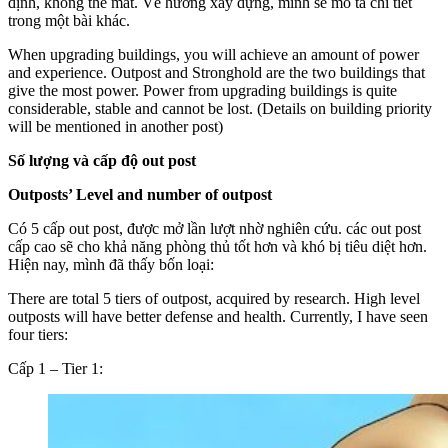
định, không thể mất. Về hướng xây dựng, mình sẽ mô tả chi tiết
trong một bài khác.
When upgrading buildings, you will achieve an amount of power
and experience. Outpost and Stronghold are the two buildings that
give the most power. Power from upgrading buildings is quite
considerable, stable and cannot be lost. (Details on building priority
will be mentioned in another post)
Số lượng và cấp độ out post
Outposts’ Level and number of outpost
Có 5 cấp out post, được mở lần lượt nhờ nghiên cứu. các out post
cấp cao sẽ cho khả năng phòng thủ tốt hơn và khó bị tiêu diệt hơn.
Hiện nay, mình đã thấy bốn loại:
There are total 5 tiers of outpost, acquired by research. High level
outposts will have better defense and health. Currently, I have seen
four tiers:
Cấp 1 – Tier 1: