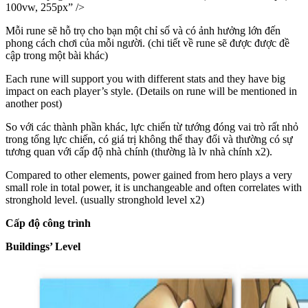
100vw, 255px” />
Mỗi rune sẽ hỗ trọ cho bạn một chỉ số và có ảnh hưởng lớn đến
phong cách chơi của mỗi người. (chi tiết về rune sẽ được được đề
cập trong một bài khác)
Each rune will support you with different stats and they have big
impact on each player’s style. (Details on rune will be mentioned in
another post)
So với các thành phần khác, lực chiến từ tướng đóng vai trò rất nhỏ
trong tổng lực chiến, có giá trị không thể thay đổi và thường có sự
tương quan với cấp độ nhà chính (thường là lv nhà chính x2).
Compared to other elements, power gained from hero plays a very
small role in total power, it is unchangeable and often correlates with
stronghold level. (usually stronghold level x2)
Cấp độ công trình
Buildings’ Level