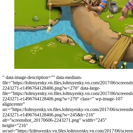
” data-image-description=”” data-medium-
file=”https://loltruyenky.vn.files.loltruyenky.vn.com/2017/06/screen
2243271-e1496764128406.png?w=270″ data-large-
file=”https://loltruyenky.vn.files.loltruyenky.vn.com/2017/06/screen
2243271-e1496764128406.png?w=270″ class=” wp-image-107
aligncenter”
src=”https://loltruyenky.vn.files.loltruyenky.vn.com/2017/06/screen
2243271-e1496764128406.png?w=245&h=216″
alt=”screenshot_20170606-2243271.png” width=”245″
height=”216″
srcset=”https://loltruyenky.vn.files.loltruyenky.vn.com/2017/06/scre