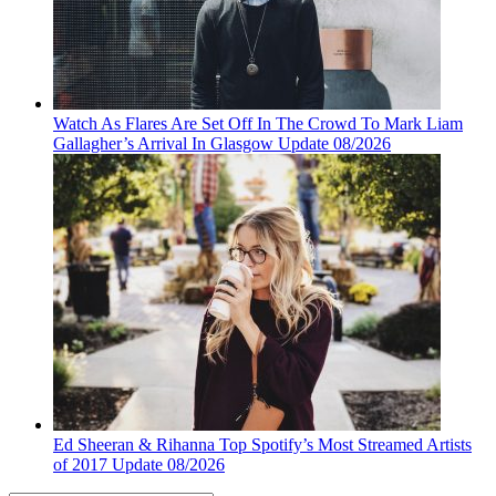
Watch As Flares Are Set Off In The Crowd To Mark Liam
Gallagher’s Arrival In Glasgow Update 08/2026
Ed Sheeran & Rihanna Top Spotify’s Most Streamed Artists
of 2017 Update 08/2026