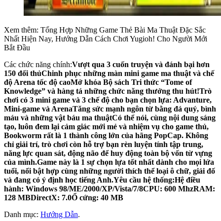
Xem thêm: Tổng Hợp Những Game Thẻ Bài Ma Thuật Đặc Sắc
Nhất Hiện Nay, Hướng Dẫn Cách Chơi Yugioh! Cho Người Mới
Bắt Đầu
Các chức năng chính:
Vượt qua 3 cuốn truyện và đánh bại hơn
150 đối thủChinh phục những màn mini game ma thuật và chế
độ Arena tốc độ caoMở khóa Bộ sách Tri thức “Tome of
Knowledge” và hàng tá những chức năng thưởng thu hút!Trò
chơi có 3 mini game và 3 chế độ cho bạn chọn lựa: Advanture,
Mini-game và ArenaTăng sức mạnh ngôn từ bằng đá quý, bình
máu và những vật báu ma thuậtCó thể nói, cùng nội dung sáng
tạo, luôn đem lại cảm giác mới mẻ và nhiệm vụ cho game thủ,
Bookworm rất là 1 thành công lớn của hãng PopCap. Không
chỉ giải trí, trò chơi còn hỗ trợ bạn rèn luyện tính tập trung,
năng lực quan sát, động não để huy động toàn bộ vốn từ vựng
của mình.Game này là 1 sự chọn lựa tốt nhất dành cho mọi lứa
tuổi, nổi bật hợp cùng những người thích thể loại ô chữ, giải đố
và đang có ý định học tiếng Anh.Yêu cầu hệ thống:
Hệ điều
hành: Windows 98/ME/2000/XP/Vista/7/8CPU: 600 MhzRAM:
128 MBDirectX: 7.0Ổ cứng: 40 MB
Danh mục:
Hướng Dẫn
.