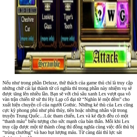
Nếu như trong phần Deluxe, thử thách của game thủ chỉ là truy cập
những chữ cái lại thành từ có nghĩa thì trong phần này nhiệm vụ sẽ
được tăng lên nhiều lần. Bạn sẽ với chú sâu xanh Lex vượt qua vô
vàn trận chiến từ sử thi Hy Lạp cổ đại từ “Nghìn lẻ một đêm” cho
xuất hiện chuyện cổ của người Gothic. Những kẻ thù của Lex cũng
cực kỳ phong phú như phù thủy, tiên hoặc những nhân vật trong
truyện Trung Quốc…Lúc tham chiến, Lex và kẻ địch đều có một
“thanh máu” biểu tượng cho sức mạnh của bản thân. Mỗi khi Lex
truy cập được một từ thành công thì đồng nghĩa cùng việc đối thủ bị
“trúng chưởng” và hao hụt lượng máu. Từ càng dài thì lực sát