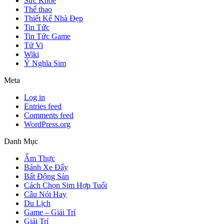
Sức Khỏe
Thể thao
Thiết Kế Nhà Đẹp
Tin Tức
Tin Tức Game
Tử Vi
Wiki
Ý Nghĩa Sim
Meta
Log in
Entries feed
Comments feed
WordPress.org
Danh Mục
Ẩm Thực
Bánh Xe Đẩy
Bất Động Sản
Cách Chọn Sim Hợp Tuổi
Câu Nói Hay
Du Lịch
Game – Giải Trí
Giải Trí