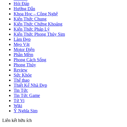
Hỏi Đáp
Hướng Dẫn
Khoa Học – Công Nghệ
Kiến Thức Chung
Kiến Thức Chứng Khoáng
Kiến Thức Pháp Lý
Kiến Thức Phong Thủy Sim
Làm Đẹp
Mẹo Vặt
Motor Điện
Phần Mềm
Phong Cách Sống
Phong Thủy
Review
Sức Khỏe
Thể thao
Thiết Kế Nhà Đẹp
Tin Tức
Tin Tức Game
Tử Vi
Wiki
Ý Nghĩa Sim
Liên kết hữu ích