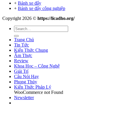
+
Bánh xe đẩy
+
Bánh xe đẩy công nghiệp
Copyright 2026 ©
https://licadho.org/
Trang Chủ
Tin Tức
Kiến Thức Chung
Ẩm Thực
Review
Khoa Học – Công Nghệ
Giải Trí
Câu Nói Hay
Phong Thủy
Kiến Thức Pháp Lý
WooCommerce not Found
Newsletter