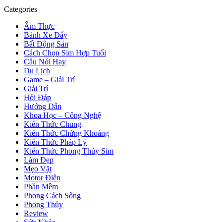
Categories
Ẩm Thực
Bánh Xe Đẩy
Bất Động Sản
Cách Chọn Sim Hợp Tuổi
Câu Nói Hay
Du Lịch
Game – Giải Trí
Giải Trí
Hỏi Đáp
Hướng Dẫn
Khoa Học – Công Nghệ
Kiến Thức Chung
Kiến Thức Chứng Khoáng
Kiến Thức Pháp Lý
Kiến Thức Phong Thủy Sim
Làm Đẹp
Mẹo Vặt
Motor Điện
Phần Mềm
Phong Cách Sống
Phong Thủy
Review