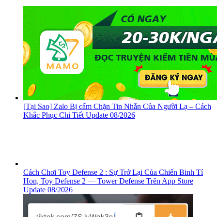
[Tại Sao] Zalo Bị cấm Chặn Tin Nhắn Của Người Lạ – Cách
Khắc Phục Chi Tiết Update 08/2026
Cách Chơi Toy Defense 2 : Sự Trở Lại Của Chiến Binh Tí
Hon, ‎Toy Defense 2 — Tower Defense Trên App Store
Update 08/2026