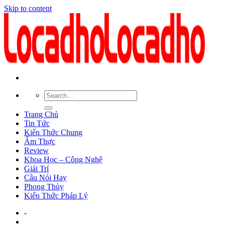
Skip to content
Trang Chủ
Tin Tức
Kiến Thức Chung
Ẩm Thực
Review
Khoa Học – Công Nghệ
Giải Trí
Câu Nói Hay
Phong Thủy
Kiến Thức Pháp Lý
-