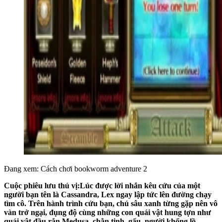
Đang xem: Cách chơi bookworm adventure 2
Cuộc phiêu lưu thú vị:
Lúc được lời nhắn kêu cứu của một
người bạn tên là Cassandra, Lex ngay lập tức lên đường chạy
tìm cô. Trên hành trình cứu bạn, chú sâu xanh từng gặp nên vô
vàn trở ngại, đụng độ cùng những con quái vật hung tợn như
quái vật đầu rắn Medusa, chằn tinh, gấu, người khổng lồ…