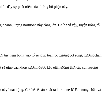
 thúc đẩy sự phát triển của những bộ phận này.
àng nhanh, lượng hormone này càng lớn. Chính vì vậy, luyện bóng rổ
ươn tay ném bóng vào rổ sẽ giúp toàn bộ xương cột sống, xương chân
đất sẽ giúp các khớp xương được kéo giãn.Đồng thời các sụn xương
ận này hoạt động. Cơ thể sẽ sản xuất ra hormone IGF-1 trong chân và