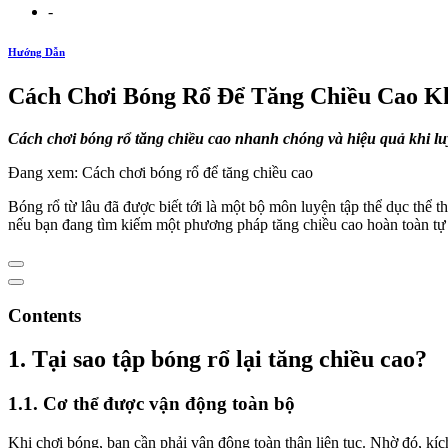
-
Hướng Dẫn
Cách Chơi Bóng Rổ Để Tăng Chiều Cao K
Cách chơi bóng rổ tăng chiều cao nhanh chóng và hiệu quả khi luy
Đang xem: Cách chơi bóng rổ để tăng chiều cao
Bóng rổ từ lâu đã được biết tới là một bộ môn luyện tập thể dục thể 
nếu bạn đang tìm kiếm một phương pháp tăng chiều cao hoàn toàn tự
Contents
1. Tại sao tập bóng rổ lại tăng chiều cao?
1.1. Cơ thể được vận động toàn bộ
Khi chơi bóng, bạn cần phải vận động toàn thân liên tục. Nhờ đó, kíc