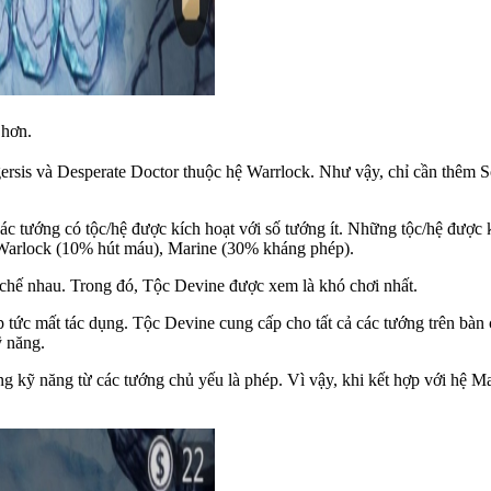
 hơn.
gersis và Desperate Doctor thuộc hệ Warrlock. Như vậy, chỉ cần thêm
ác tướng có tộc/hệ được kích hoạt với số tướng ít. Những tộc/hệ được
, Warlock (10% hút máu), Marine (30% kháng phép).
 chế nhau. Trong đó, Tộc Devine được xem là khó chơi nhất.
p tức mất tác dụng. Tộc Devine cung cấp cho tất cả các tướng trên bàn
ỹ năng.
ng kỹ năng từ các tướng chủ yếu là phép. Vì vậy, khi kết hợp với hệ 