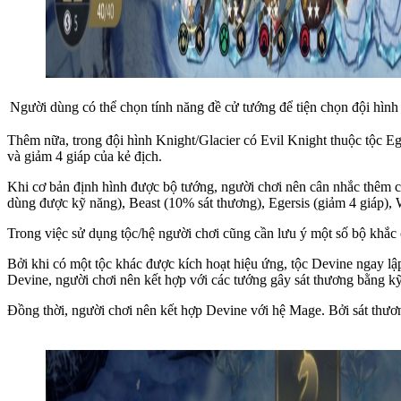
Người dùng có thể chọn tính năng đề cử tướng để tiện chọn đội hình
Thêm nữa, trong đội hình Knight/Glacier có Evil Knight thuộc tộc E
và giảm 4 giáp của kẻ địch.
Khi cơ bản định hình được bộ tướng, người chơi nên cân nhắc thêm c
dùng được kỹ năng), Beast (10% sát thương), Egersis (giảm 4 giáp)
Trong việc sử dụng tộc/hệ người chơi cũng cần lưu ý một số bộ khắc
Bởi khi có một tộc khác được kích hoạt hiệu ứng, tộc Devine ngay lậ
Devine, người chơi nên kết hợp với các tướng gây sát thương bằng k
Đồng thời, người chơi nên kết hợp Devine với hệ Mage. Bởi sát thươ