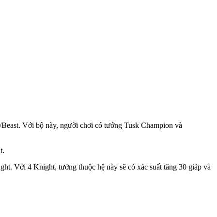
or/Beast. Với bộ này, người chơi có tướng Tusk Champion và
t.
ght. Với 4 Knight, tướng thuộc hệ này sẽ có xác suất tăng 30 giáp và