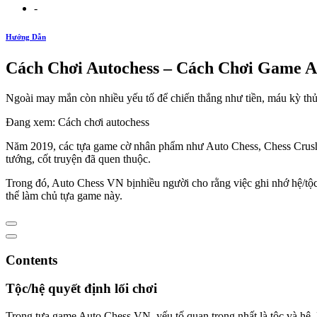
-
Hướng Dẫn
Cách Chơi Autochess – Cách Chơi Game A
Ngoài may mắn còn nhiều yếu tố để chiến thắng như tiền, máu kỳ th
Đang xem: Cách chơi autochess
Năm 2019, các tựa game cờ nhân phẩm như Auto Chess, Chess Crush, 
tướng, cốt truyện đã quen thuộc.
Trong đó, Auto Chess VN bịnhiều người cho rằng việc ghi nhớ hệ/tộc,
thể làm chủ tựa game này.
Contents
Tộc/hệ quyết định lối chơi
Trong tựa game Auto Chess VN, yếu tố quan trọng nhất là tộc và hệ. 