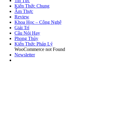
Tin Tức
Kiến Thức Chung
Ẩm Thực
Review
Khoa Học – Công Nghệ
Giải Trí
Câu Nói Hay
Phong Thủy
Kiến Thức Pháp Lý
WooCommerce not Found
Newsletter