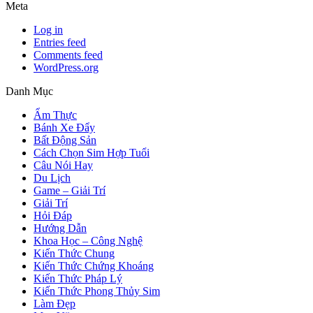
Meta
Log in
Entries feed
Comments feed
WordPress.org
Danh Mục
Ẩm Thực
Bánh Xe Đẩy
Bất Động Sản
Cách Chọn Sim Hợp Tuổi
Câu Nói Hay
Du Lịch
Game – Giải Trí
Giải Trí
Hỏi Đáp
Hướng Dẫn
Khoa Học – Công Nghệ
Kiến Thức Chung
Kiến Thức Chứng Khoáng
Kiến Thức Pháp Lý
Kiến Thức Phong Thủy Sim
Làm Đẹp