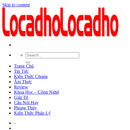
Skip to content
Trang Chủ
Tin Tức
Kiến Thức Chung
Ẩm Thực
Review
Khoa Học – Công Nghệ
Giải Trí
Câu Nói Hay
Phong Thủy
Kiến Thức Pháp Lý
-