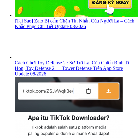
[Tại Sao] Zalo Bị cấm Chặn Tin Nhắn Của Người Lạ – Cách
Khắc Phục Chi Tiết Update 08/2026
Cách Chơi Toy Defense 2 : Sự Trở Lại Của Chiến Binh Tí
Hon, ‎Toy Defense 2 — Tower Defense Trên App Store
Update 08/2026