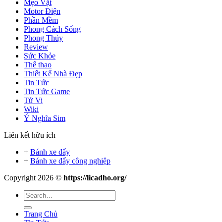
Mẹo Vặt
Motor Điện
Phần Mềm
Phong Cách Sống
Phong Thủy
Review
Sức Khỏe
Thể thao
Thiết Kế Nhà Đẹp
Tin Tức
Tin Tức Game
Tử Vi
Wiki
Ý Nghĩa Sim
Liên kết hữu ích
+
Bánh xe đẩy
+
Bánh xe đẩy công nghiệp
Copyright 2026 ©
https://licadho.org/
Trang Chủ