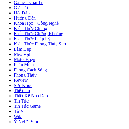
Game – Giải Trí
Giải Trí
Hỏi Đáp
Hướng Dẫn
Khoa Học – Công Nghệ
Kiến Thức Chung
Kiến Thức Chứng Khoáng
Kiến Thức Pháp Lý
Kiến Thức Phong Thủy Sim
Làm Đẹp
Mẹo Vặt
Motor Điện
Phần Mềm
Phong Cách Sống
Phong Thủy
Review
Sức Khỏe
Thể thao
Thiết Kế Nhà Đẹp
Tin Tức
Tin Tức Game
Tử Vi
Wiki
Ý Nghĩa Sim