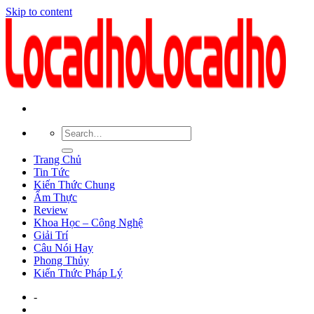
Skip to content
Trang Chủ
Tin Tức
Kiến Thức Chung
Ẩm Thực
Review
Khoa Học – Công Nghệ
Giải Trí
Câu Nói Hay
Phong Thủy
Kiến Thức Pháp Lý
-