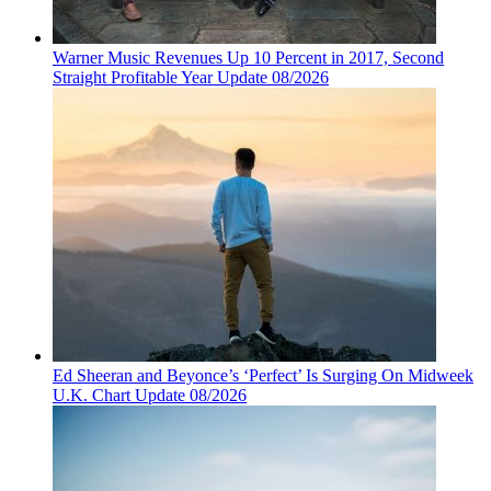
Warner Music Revenues Up 10 Percent in 2017, Second
Straight Profitable Year Update 08/2026
Ed Sheeran and Beyonce’s ‘Perfect’ Is Surging On Midweek
U.K. Chart Update 08/2026