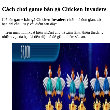
Cách chơi game bắn gà Chicken Invaders
Cơ bản
game bắn gà Chicken Invaders
chơi khá đơn giản, các
bạn chỉ cần lưu ý vài điểm sau đây:
– Trên màn hình xuất hiện những chú gà xâm lăng, thiên thạch…
nhiệm vụ của bạn là tiêu diệt nó để giành điểm số cao.