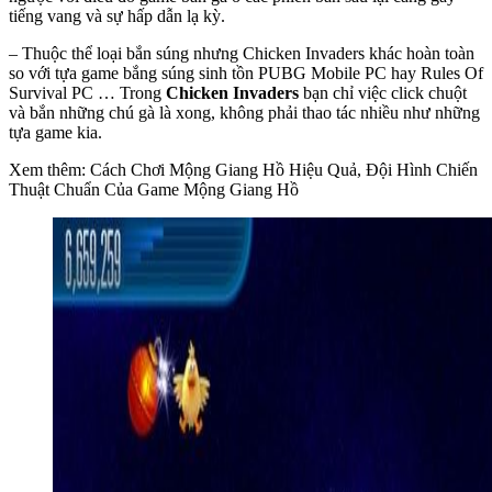
tiếng vang và sự hấp dẫn lạ kỳ.
– Thuộc thể loại bắn súng nhưng Chicken Invaders khác hoàn toàn
so với tựa game bắng súng sinh tồn PUBG Mobile PC hay Rules Of
Survival PC … Trong
Chicken Invaders
bạn chỉ việc click chuột
và bắn những chú gà là xong, không phải thao tác nhiều như những
tựa game kia.
Xem thêm: Cách Chơi Mộng Giang Hồ Hiệu Quả, Đội Hình Chiến
Thuật Chuẩn Của Game Mộng Giang Hồ