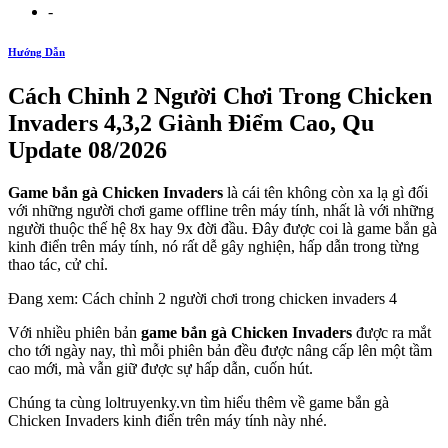
-
Hướng Dẫn
Cách Chỉnh 2 Người Chơi Trong Chicken
Invaders 4,3,2 Giành Điểm Cao, Qu
Update 08/2026
Game bắn gà Chicken Invaders
là cái tên không còn xa lạ gì đối
với những người chơi game offline trên máy tính, nhất là với những
người thuộc thế hệ 8x hay 9x đời đầu. Đây được coi là game bắn gà
kinh điển trên máy tính, nó rất dễ gây nghiện, hấp dẫn trong từng
thao tác, cử chỉ.
Đang xem: Cách chỉnh 2 người chơi trong chicken invaders 4
Với nhiều phiên bản
game bắn gà Chicken Invaders
được ra mắt
cho tới ngày nay, thì mỗi phiên bản đều được nâng cấp lên một tầm
cao mới, mà vẫn giữ được sự hấp dẫn, cuốn hút.
Chúng ta cùng loltruyenky.vn tìm hiểu thêm về game bắn gà
Chicken Invaders kinh điển trên máy tính này nhé.