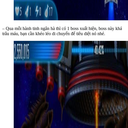
– Qua mỗi hành tinh ngân hà thì có 1 boss xuất hiện, boss này khá
trâu máu, bạn cần khéo léo di chuyển để tiêu diệt nó nhé.