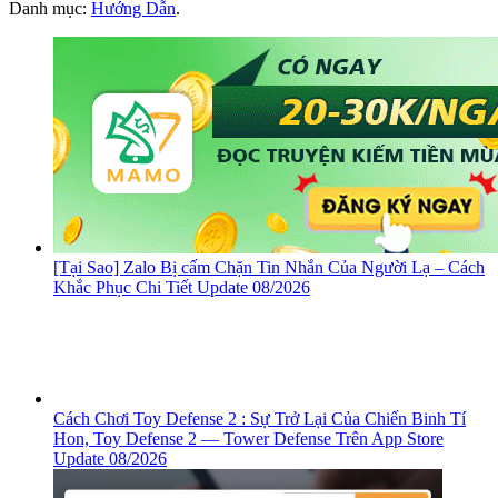
Danh mục:
Hướng Dẫn
.
[Tại Sao] Zalo Bị cấm Chặn Tin Nhắn Của Người Lạ – Cách
Khắc Phục Chi Tiết Update 08/2026
Cách Chơi Toy Defense 2 : Sự Trở Lại Của Chiến Binh Tí
Hon, ‎Toy Defense 2 — Tower Defense Trên App Store
Update 08/2026