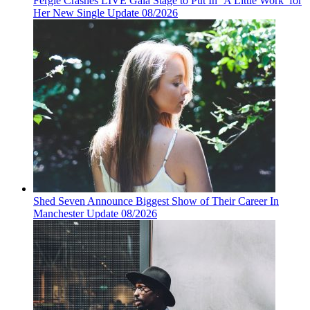
Fergie Crashes LIVE Gala Stage to Put In ‘A Little Work’ for
Her New Single Update 08/2026
Shed Seven Announce Biggest Show of Their Career In
Manchester Update 08/2026