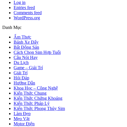
Log in
Entries feed
Comments feed
WordPress.org
Danh Mục
Ẩm Thực
Bánh Xe Đẩy
Bất Động Sản
Cách Chọn Sim Hợp Tuổi
Câu Nói Hay
Du Lịch
Game – Giải Trí
Giải Trí
Hỏi Đáp
Hướng Dẫn
Khoa Học – Công Nghệ
Kiến Thức Chung
Kiến Thức Chứng Khoáng
Kiến Thức Pháp Lý
Kiến Thức Phong Thủy Sim
Làm Đẹp
Mẹo Vặt
Motor Điện