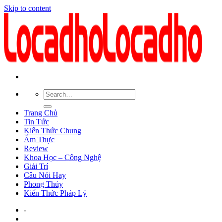
Skip to content
Trang Chủ
Tin Tức
Kiến Thức Chung
Ẩm Thực
Review
Khoa Học – Công Nghệ
Giải Trí
Câu Nói Hay
Phong Thủy
Kiến Thức Pháp Lý
-