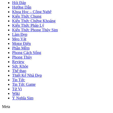
Hỏi Đáp
Hướng Dẫn
Khoa Học – Công Nghệ
Kiến Thức Chung
Kiến Thức Chứng Khoáng
Kiến Thức Pháp Lý
Kiến Thức Phong Thủy Sim
Làm Đẹp
Mẹo Vặt
Motor Điện
Phần Mềm
Phong Cách Sống
Phong Thủy
Review
Sức Khỏe
Thể thao
Thiết Kế Nhà Đẹp
Tin Tức
Tin Tức Game
Tử Vi
Wiki
Ý Nghĩa Sim
Meta