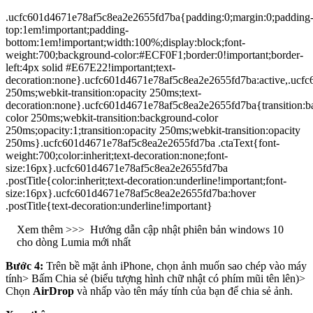
.ucfc601d4671e78af5c8ea2e2655fd7ba{padding:0;margin:0;padding
top:1em!important;padding-
bottom:1em!important;width:100%;display:block;font-
weight:700;background-color:#ECF0F1;border:0!important;border-
left:4px solid #E67E22!important;text-
decoration:none}.ucfc601d4671e78af5c8ea2e2655fd7ba:active,.ucfc6
250ms;webkit-transition:opacity 250ms;text-
decoration:none}.ucfc601d4671e78af5c8ea2e2655fd7ba{transition:b
color 250ms;webkit-transition:background-color
250ms;opacity:1;transition:opacity 250ms;webkit-transition:opacity
250ms}.ucfc601d4671e78af5c8ea2e2655fd7ba .ctaText{font-
weight:700;color:inherit;text-decoration:none;font-
size:16px}.ucfc601d4671e78af5c8ea2e2655fd7ba
.postTitle{color:inherit;text-decoration:underline!important;font-
size:16px}.ucfc601d4671e78af5c8ea2e2655fd7ba:hover
.postTitle{text-decoration:underline!important}
Xem thêm >>>
Hướng dẫn cập nhật phiên bản windows 10
cho dòng Lumia mới nhất
Bước 4:
Trên bề mặt ảnh iPhone, chọn ảnh muốn sao chép vào máy
tính> Bấm Chia sẻ (biểu tượng hình chữ nhật có phím mũi tên lên)>
Chọn
AirDrop
và nhấp vào tên máy tính của bạn để chia sẻ ảnh.