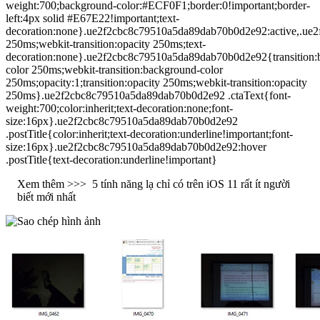
weight:700;background-color:#ECF0F1;border:0!important;border-
left:4px solid #E67E22!important;text-
decoration:none}.ue2f2cbc8c79510a5da89dab70b0d2e92:active,.ue2f
250ms;webkit-transition:opacity 250ms;text-
decoration:none}.ue2f2cbc8c79510a5da89dab70b0d2e92{transition:
color 250ms;webkit-transition:background-color
250ms;opacity:1;transition:opacity 250ms;webkit-transition:opacity
250ms}.ue2f2cbc8c79510a5da89dab70b0d2e92 .ctaText{font-
weight:700;color:inherit;text-decoration:none;font-
size:16px}.ue2f2cbc8c79510a5da89dab70b0d2e92
.postTitle{color:inherit;text-decoration:underline!important;font-
size:16px}.ue2f2cbc8c79510a5da89dab70b0d2e92:hover
.postTitle{text-decoration:underline!important}
Xem thêm >>>
5 tính năng lạ chỉ có trên iOS 11 rất ít người
biết mới nhất