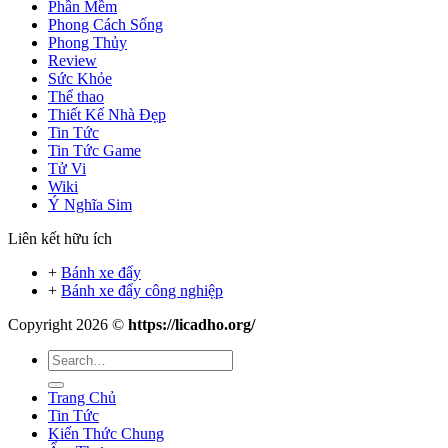
Phần Mềm
Phong Cách Sống
Phong Thủy
Review
Sức Khỏe
Thể thao
Thiết Kế Nhà Đẹp
Tin Tức
Tin Tức Game
Tử Vi
Wiki
Ý Nghĩa Sim
Liên kết hữu ích
+
Bánh xe đẩy
+
Bánh xe đẩy công nghiệp
Copyright 2026 ©
https://licadho.org/
Trang Chủ
Tin Tức
Kiến Thức Chung