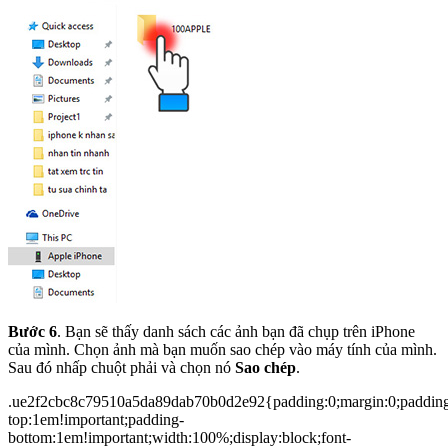
Bước 6
. Bạn sẽ thấy danh sách các ảnh bạn đã chụp trên iPhone
của mình. Chọn ảnh mà bạn muốn sao chép vào máy tính của mình.
Sau đó nhấp chuột phải và chọn nó
Sao chép
.
.ue2f2cbc8c79510a5da89dab70b0d2e92{padding:0;margin:0;paddin
top:1em!important;padding-
bottom:1em!important;width:100%;display:block;font-