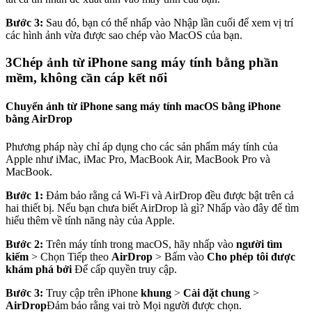
Bước 3:
Sau đó, bạn có thể nhấp vào Nhập lần cuối để xem vị trí
các hình ảnh vừa được sao chép vào MacOS của bạn.
3
Chép ảnh từ iPhone sang máy tính bằng phần
mềm, không cần cáp kết nối
Chuyển ảnh từ iPhone sang máy tính macOS bằng iPhone
bằng AirDrop
Phương pháp này chỉ áp dụng cho các sản phẩm máy tính của
Apple như iMac, iMac Pro, MacBook Air, MacBook Pro và
MacBook.
Bước 1:
Đảm bảo rằng cả Wi-Fi và AirDrop đều được bật trên cả
hai thiết bị. Nếu bạn chưa biết AirDrop là gì? Nhấp vào đây để tìm
hiểu thêm về tính năng này của Apple.
Bước 2:
Trên máy tính trong macOS, hãy nhấp vào
người tìm
kiếm
> Chọn Tiếp theo
AirDrop
> Bấm vào
Cho phép tôi được
khám phá bởi
Để cấp quyền truy cập.
Bước 3:
Truy cập trên iPhone
khung
>
Cài đặt chung
>
AirDrop
Đảm bảo rằng vai trò Mọi người được chọn.