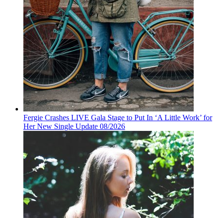
Fergie Crashes LIVE Gala Stage to Put In ‘A Little Work’ for
Her New Single Update 08/2026