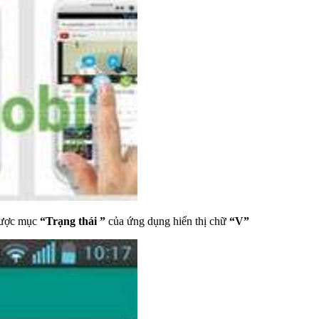
 được mục
“Trạng thái ”
của ứng dụng hiển thị chữ
“V”