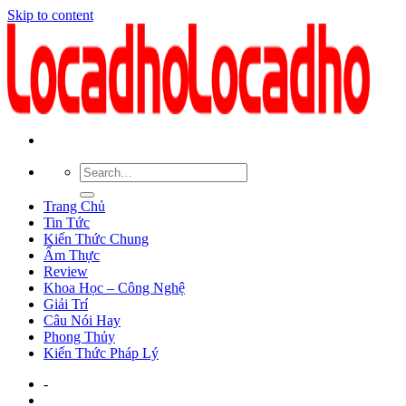
Skip to content
Trang Chủ
Tin Tức
Kiến Thức Chung
Ẩm Thực
Review
Khoa Học – Công Nghệ
Giải Trí
Câu Nói Hay
Phong Thủy
Kiến Thức Pháp Lý
-