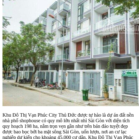
Khu Đô Thị Vạn Phúc City Thủ Đức được tự hào là dự án đất nền
nhà phố shophouse có quy mô lớn nhất nhì Sài Gòn với diện tích
quy hoạch 198 ha, nằm trọn vẹn gần như trên bán đảo tuyệt đẹp
được bao bọc bởi ba mặt sông Sài Gòn, uốn lượn, nơi an cư lạc
nghiệp dự kiến cho khoảng 45.000 cư dân. Khu Đô Thị Vạn Phúc