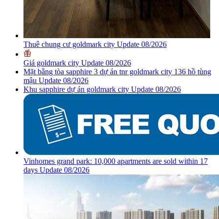
Thuê chung cư goldmark city Update 08/2026
Giá goldmark city Update 08/2026
Mặt bằng tòa sapphire 3 dự án tnr goldmark city 136 hồ tùng
mậu Update 08/2026
Khu sapphire dự án goldmark city Update 08/2026
Vinhomes grand park: 10,000 apartments are sold within 17
days Update 08/2026