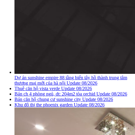
Dự án sunshine empire 88 tầng biến tây hồ thành trung tâm
thương mại mới của hà nội Update 08/2026
Thuê căn hộ vista verde Update 08/2026
Bán ch 4 phòng ngủ, dt: 204m2 tòa orchid Update 08/2026
Bán căn hộ chung cư sunshine city Update 08/2026
Khu đô thị the phoenix garden Update 08/2026