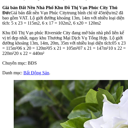
Giá bán Đất Nền Nhà Phố Khu Đô Thị Vạn Phúc City Thủ
Đức
Giá bán đất nền Vạn Phúc Citytrung bình chỉ từ 45triệu/m2 đã
bao gồm VAT. Lộ giới đường khoảng 13m, 14m với nhiều loại diện
tích: 5 x 23 = 115m2, 6 x 17 = 102m2, 6 x20 = 120m2
Khu Đô Thị Vạn phúc Riverside City đang mở bán nhà phố liên kế
vị trí đẹp nhất, ngay khu Thương Mại Dịch Vụ Tổng Hợp. Lộ giới
đường khoảng 13m, 14m, 20m, 35m với nhiều loại diện tích:05 x 23
= 115m²06 x 20 = 120m²05 x 21 = 105m²07 x 21 = 147m²10 x 22 =
220m²20 x 22 = 440m²
Chuyên mục: BĐS
Danh mục:
Bất Động Sản
.