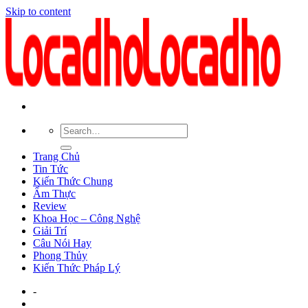
Skip to content
Trang Chủ
Tin Tức
Kiến Thức Chung
Ẩm Thực
Review
Khoa Học – Công Nghệ
Giải Trí
Câu Nói Hay
Phong Thủy
Kiến Thức Pháp Lý
-