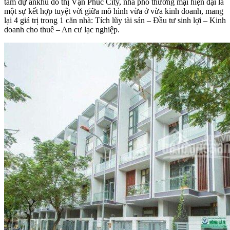
tâm dự ánkhu đô thị Vạn Phúc City, nhà phố thương mại hiện đại là
một sự kết hợp tuyệt vời giữa mô hình vừa ở vừa kinh doanh, mang
lại 4 giá trị trong 1 căn nhà: Tích lũy tài sản – Đầu tư sinh lợi – Kinh
doanh cho thuê – An cư lạc nghiệp.