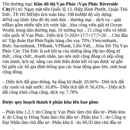
Tên thương mại:
Khu đô thị Vạn Phúc
(
Vạn Phúc Riverside
City
)Vị trí: Ngay mặt tiền Quốc lộ 13, Hiệp Bình Phước, Quận Thủ
Đức, TP. HCMDiện tích toàn khu: 198 haMật độ xây dựng:
40%Loại hình: khu đô thị sinh thái – thương mại – dịch vụ – giải
tríBao gồm nhiều tiện ích vược bậc , khu công viên giải trí Ocean
World, trung tâm thương mại, 10 trường học , 15 công viên và bệnh
viện quốc tế Vạn Phúc. Diên tích 5×20;6×17;7×17;7×20 …Chủ đầu
tư: Tập đoàn Đại PhúcNgân hàng cho vay 70%: Vietcombank,
Bidv, Sacombank, TPBank, VPBank, Liên Việt,…Khu Đô Thị Vạn
Phúc City Thủ Đức là nơi hội tụ của những tầng lớp lao động trí
thức, công chức, doanh nhân, tạo nên một cộng đồng có nếp sống
văn minh, lịch sự, nâng cao tinh thần đoàn kết và tạo được sự gắn
bó giữa các hộ gia đình thông qua các hoạt động giao lưu, sinh hoạt
cộng đồng.
– Diện tích đất giao thông, hạ tầng kỹ thuật: 20,66%– Diệt tích đất
cây xanh và mặt nước: 16,8%– Diện tích đất ở: 50,43%.– Diện tích
đất công trình công cộng, dịch vụ: 7,78%
Được quy hoạch thành 6 phân khu lớn bao gồm:
– Phân khu 1,2,3 :do Công ty Vạn Phúc làm chủ đầu tư– Phân khu
4: do Công ty Đông Nam làm chủ đầu tư– Phân khu 5 : do Công ty
Đại Nhân làm chủ đầu tư– Phân khu 6 : do HUD làm chủ đầu tư