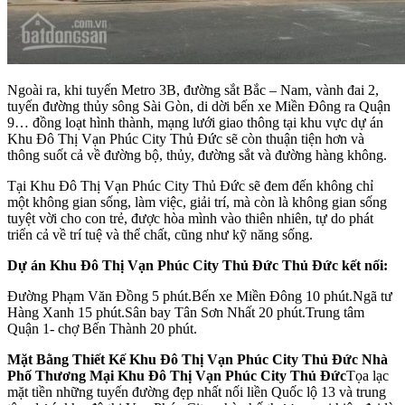
Ngoài ra, khi tuyến Metro 3B, đường sắt Bắc – Nam, vành đai 2,
tuyến đường thủy sông Sài Gòn, di dời bến xe Miền Đông ra Quận
9… đồng loạt hình thành, mạng lưới giao thông tại khu vực dự án
Khu Đô Thị Vạn Phúc City Thủ Đức sẽ còn thuận tiện hơn và
thông suốt cả về đường bộ, thủy, đường sắt và đường hàng không.
Tại Khu Đô Thị Vạn Phúc City Thủ Đức sẽ đem đến không chỉ
một không gian sống, làm việc, giải trí, mà còn là không gian sống
tuyệt vời cho con trẻ, được hòa mình vào thiên nhiên, tự do phát
triển cả về trí tuệ và thể chất, cũng như kỹ năng sống.
Dự án Khu Đô Thị Vạn Phúc City Thủ Đức Thủ Đức kết nối:
Đường Phạm Văn Đồng 5 phút.Bến xe Miền Đông 10 phút.Ngã tư
Hàng Xanh 15 phút.Sân bay Tân Sơn Nhất 20 phút.Trung tâm
Quận 1- chợ Bến Thành 20 phút.
Mặt Bằng Thiết Kế Khu Đô Thị Vạn Phúc City Thủ Đức
Nhà
Phố Thương Mại Khu Đô Thị Vạn Phúc City Thủ Đức
Tọa lạc
mặt tiền những tuyến đường đẹp nhất nối liền Quốc lộ 13 và trung