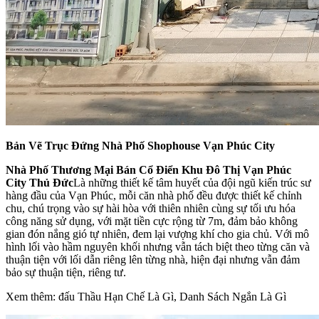
Bản Vẽ Trục Đứng Nhà Phố Shophouse Vạn Phúc City
Nhà Phố Thương Mại Bán Cổ Điển Khu Đô Thị Vạn Phúc
City Thủ Đức
Là những thiết kế tâm huyết của đội ngũ kiến trúc sư
hàng đầu của Vạn Phúc, mỗi căn nhà phố đều được thiết kế chỉnh
chu, chú trọng vào sự hài hòa với thiên nhiên cùng sự tối ưu hóa
công năng sử dụng, với mặt tiền cực rộng từ 7m, đảm bảo không
gian đón nắng gió tự nhiên, đem lại vượng khí cho gia chủ. Với mô
hình lối vào hầm nguyên khối nhưng vẫn tách biệt theo từng căn và
thuận tiện với lối dẫn riêng lên từng nhà, hiện đại nhưng vẫn đảm
bảo sự thuận tiện, riêng tư.
Xem thêm: đấu Thầu Hạn Chế Là Gì, Danh Sách Ngắn Là Gì