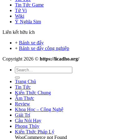
Tin Tức Game
Tử Vi
Wiki
Ý Nghĩa Sim
Liên kết hữu ích
+
Bánh xe đẩy
+
Bánh xe đẩy công nghiệp
Copyright 2026 ©
https://licadho.org/
Trang Chủ
Tin Tức
Kiến Thức Chung
Ẩm Thực
Review
Khoa Học – Công Nghệ
Giải Trí
Câu Nói Hay
Phong Thủy
Kiến Thức Pháp Lý
WooCommerce not Found