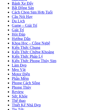
Bánh Xe Đẩy
Bất Động Sản
Cách Chọn Sim Hợp Tuổi
Câu Nói Hay
Du Lịch
Game – Giải Trí
Giải Trí
Hỏi Đáp
Hướng Dẫn
Khoa Học – Công Nghệ
Kiến Thức Chung
Kiến Thức Chứng Khoáng
Kiến Thức Pháp Lý
Kiến Thức Phong Thủy Sim
Làm Đẹp
Mẹo Vặt
Motor Điện
Phần Mềm
Phong Cách Sống
Phong Thủy
Review
Sức Khỏe
Thể thao
Thiết Kế Nhà Đẹp
Tin Tức