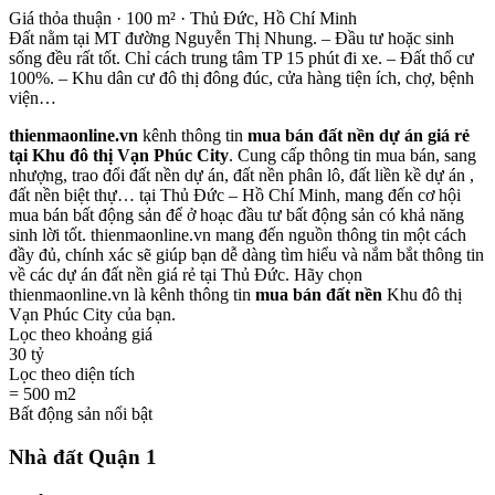
Giá thỏa thuận · 100 m² · Thủ Đức, Hồ Chí Minh
Đất nằm tại MT đường Nguyễn Thị Nhung. – Đầu tư hoặc sinh
sống đều rất tốt. Chỉ cách trung tâm TP 15 phút đi xe. – Đất thổ cư
100%. – Khu dân cư đô thị đông đúc, cửa hàng tiện ích, chợ, bệnh
viện…
thienmaonline.vn
kênh thông tin
mua bán đất nền dự án giá rẻ
tại Khu đô thị Vạn Phúc City
. Cung cấp thông tin mua bán, sang
nhượng, trao đổi đất nền dự án, đất nền phân lô, đất liền kề dự án ,
đất nền biệt thự… tại Thủ Đức – Hồ Chí Minh, mang đến cơ hội
mua bán bất động sản để ở hoạc đầu tư bất động sản có khả năng
sinh lời tốt. thienmaonline.vn mang đến nguồn thông tin một cách
đầy đủ, chính xác sẽ giúp bạn dễ dàng tìm hiểu và nắm bắt thông tin
về các dự án đất nền giá rẻ tại Thủ Đức. Hãy chọn
thienmaonline.vn là kênh thông tin
mua bán đất nền
Khu đô thị
Vạn Phúc City của bạn.
Lọc theo khoảng giá
30 tỷ
Lọc theo diện tích
= 500 m2
Bất động sản nổi bật
Nhà đất Quận 1