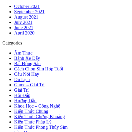
October 2021
September 2021
August 2021
July 2021
June 2021
April 2020
Categories
Ẩm Thực
Bánh Xe Đẩy
Bất Động Sản
Cách Chọn Sim Hợp Tuổi
Câu Nói Hay
Du Lịch
Game – Giải Trí
Giải Trí
Hỏi Đáp
Hướng Dẫn
Khoa Học – Công Nghệ
Kiến Thức Chung
Kiến Thức Chứng Khoáng
Kiến Thức Pháp Lý
Kiến Thức Phong Thủy Sim