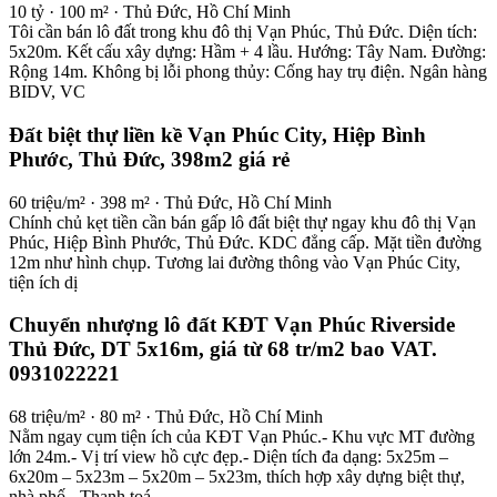
10 tỷ · 100 m² · Thủ Đức, Hồ Chí Minh
Tôi cần bán lô đất trong khu đô thị Vạn Phúc, Thủ Đức. Diện tích:
5x20m. Kết cấu xây dựng: Hầm + 4 lầu. Hướng: Tây Nam. Đường:
Rộng 14m. Không bị lỗi phong thủy: Cống hay trụ điện. Ngân hàng
BIDV, VC
Đất biệt thự liền kề Vạn Phúc City, Hiệp Bình
Phước, Thủ Đức, 398m2 giá rẻ
60 triệu/m² · 398 m² · Thủ Đức, Hồ Chí Minh
Chính chủ kẹt tiền cần bán gấp lô đất biệt thự ngay khu đô thị Vạn
Phúc, Hiệp Bình Phước, Thủ Đức. KDC đẳng cấp. Mặt tiền đường
12m như hình chụp. Tương lai đường thông vào Vạn Phúc City,
tiện ích dị
Chuyển nhượng lô đất KĐT Vạn Phúc Riverside
Thủ Đức, DT 5x16m, giá từ 68 tr/m2 bao VAT.
0931022221
68 triệu/m² · 80 m² · Thủ Đức, Hồ Chí Minh
Nằm ngay cụm tiện ích của KĐT Vạn Phúc.- Khu vực MT đường
lớn 24m.- Vị trí view hồ cực đẹp.- Diện tích đa dạng: 5x25m –
6x20m – 5x23m – 5x20m – 5x23m, thích hợp xây dựng biệt thự,
nhà phố.- Thanh toá