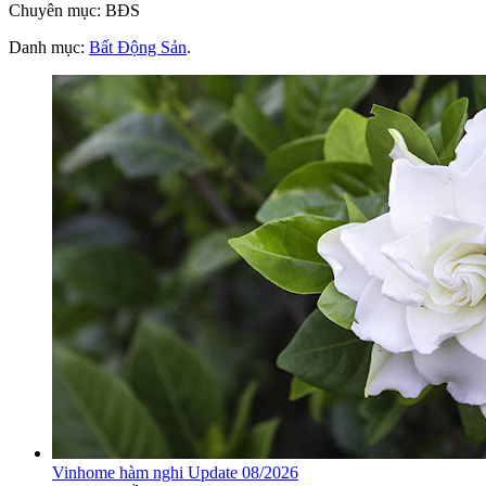
Chuyên mục: BĐS
Danh mục:
Bất Động Sản
.
Vinhome hàm nghi Update 08/2026