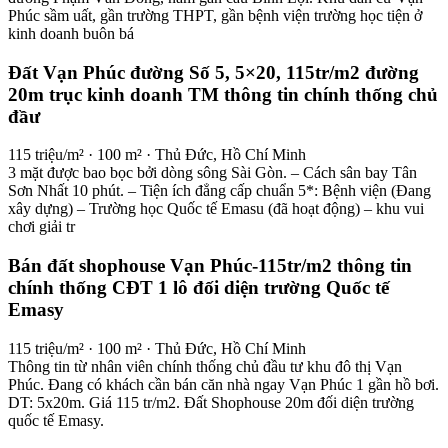
Phúc sầm uất, gần trường THPT, gần bệnh viện trường học tiện ở
kinh doanh buôn bá
Đất Vạn Phúc đường Số 5, 5×20, 115tr/m2 đường
20m trục kinh doanh TM thông tin chính thống chủ
đầư
115 triệu/m² · 100 m² · Thủ Đức, Hồ Chí Minh
3 mặt được bao bọc bởi dòng sông Sài Gòn. – Cách sân bay Tân
Sơn Nhất 10 phút. – Tiện ích đẳng cấp chuẩn 5*: Bệnh viện (Đang
xây dựng) – Trường học Quốc tế Emasu (đã hoạt động) – khu vui
chơi giải tr
Bán đất shophouse Vạn Phúc-115tr/m2 thông tin
chính thống CĐT 1 lô đối diện trường Quốc tế
Emasy
115 triệu/m² · 100 m² · Thủ Đức, Hồ Chí Minh
Thông tin từ nhân viên chính thống chủ đầu tư khu đô thị Vạn
Phúc. Đang có khách cần bán căn nhà ngay Vạn Phúc 1 gần hồ bơi.
DT: 5x20m. Giá 115 tr/m2. Đất Shophouse 20m đối diện trường
quốc tế Emasy.