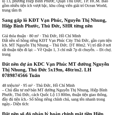
lộ 13, phường Hiệp Bình Phước, Quận Thủ Đức, TP. HCM. Bao
gồm nhiều tiện ích vượt bậc, khu công viên giải trí Ocean World,
trung tâm th
Sang gấp lô KĐT Vạn Phúc, Nguyễn Thị Nhung,
Hiệp Bình Phước, Thủ Đức, SHR từng nền
Giá thỏa thuận · 80 m² · Thủ Đức, Hồ Chí Minh
Đất nền sổ hồng riêng KĐT Vạn Phúc City Thủ Đức, gần cụm tiện
ích. MT Nguyễn Thị Nhung – Thủ Đức. DT 80m2. Vị trí đất ở nơi
rất thuận tiện đi lại: – Về Quận 1, 3 chỉ mất 7p di chuyển. – Đi chợ,
trung
Đất nền dự án KDC Vạn Phúc MT đường Nguyễn
Thị Nhung, Thủ Đức 5x19m, 48tr/m2. LH
0789874566 Tuấn
48 triệu/m² · 95 m² · Thủ Đức, Hồ Chí Minh
– Chủ đầu tư mở bán MT đường Nguyễn Thị Nhung, Hiệp Bình
Phước, Thủ Đức, cách Quốc Lộ 13 800m, thuận tiện giao thông,
đầy đủ tiện ích.- Sổ hồng riêng chính chủ, sang tên nhanh trong
ngày.- Diện tích:
Đất nền sổ đỏ pháp lý hoàn chỉnh mặt tiền Hiệp