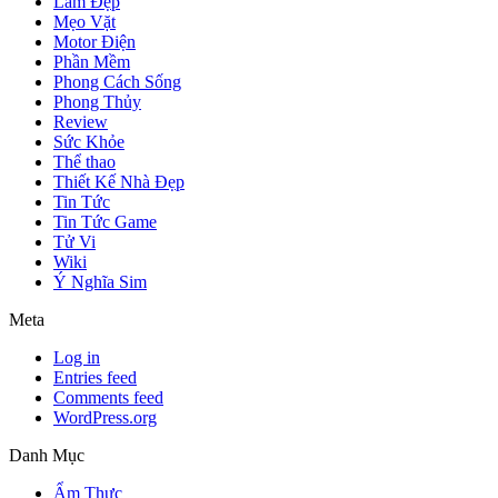
Làm Đẹp
Mẹo Vặt
Motor Điện
Phần Mềm
Phong Cách Sống
Phong Thủy
Review
Sức Khỏe
Thể thao
Thiết Kế Nhà Đẹp
Tin Tức
Tin Tức Game
Tử Vi
Wiki
Ý Nghĩa Sim
Meta
Log in
Entries feed
Comments feed
WordPress.org
Danh Mục
Ẩm Thực