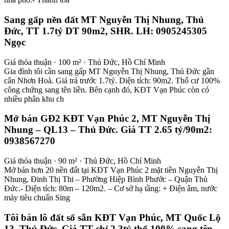
Sang gấp nền đất MT Nguyễn Thị Nhung, Thủ
Đức, TT 1.7tỷ DT 90m2, SHR. LH: 0905245305
Ngọc
Giá thỏa thuận · 100 m² · Thủ Đức, Hồ Chí Minh
Gia đình tôi cần sang gấp MT Nguyễn Thị Nhung, Thủ Đức gần
cân Nhơn Hoà. Giá trả trước 1.7tỷ. Diện tích: 90m2. Thổ cư 100%
công chứng sang tên liền. Bên cạnh đó, KĐT Vạn Phúc còn có
nhiều phân khu ch
Mở bán GĐ2 KĐT Vạn Phúc 2, MT Nguyễn Thị
Nhung – QL13 – Thủ Đức. Giá TT 2.65 tỷ/90m2:
0938567270
Giá thỏa thuận · 90 m² · Thủ Đức, Hồ Chí Minh
Mở bán hơn 20 nền đất tại KĐT Vạn Phúc 2 mặt tiền Nguyễn Thị
Nhung, Đinh Thị Thi – Phường Hiệp Bình Phước – Quận Thủ
Đức.- Diện tích: 80m – 120m2. – Cơ sở hạ tầng: + Điện âm, nước
máy tiêu chuẩn Sing
Tôi bán lô đất sổ sẵn KĐT Vạn Phúc, MT Quốc Lộ
13, Thủ Đức. Giá TT chỉ 2.3tỷ thổ 100% sang tên