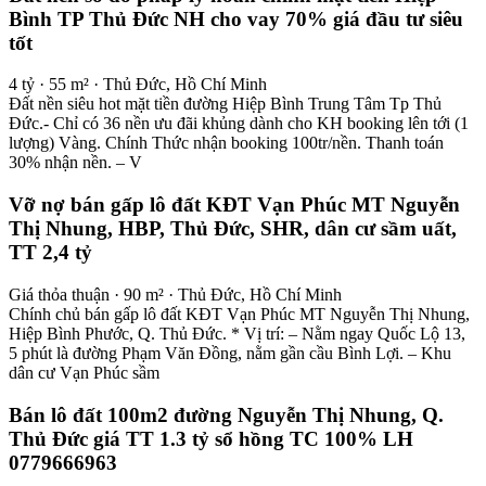
Bình TP Thủ Đức NH cho vay 70% giá đầu tư siêu
tốt
4 tỷ · 55 m² · Thủ Đức, Hồ Chí Minh
Đất nền siêu hot mặt tiền đường Hiệp Bình Trung Tâm Tp Thủ
Đức.- Chỉ có 36 nền ưu đãi khủng dành cho KH booking lên tới (1
lượng) Vàng. Chính Thức nhận booking 100tr/nền. Thanh toán
30% nhận nền. – V
Vỡ nợ bán gấp lô đất KĐT Vạn Phúc MT Nguyễn
Thị Nhung, HBP, Thủ Đức, SHR, dân cư sầm uất,
TT 2,4 tỷ
Giá thỏa thuận · 90 m² · Thủ Đức, Hồ Chí Minh
Chính chủ bán gấp lô đất KĐT Vạn Phúc MT Nguyễn Thị Nhung,
Hiệp Bình Phước, Q. Thủ Đức. * Vị trí: – Nằm ngay Quốc Lộ 13,
5 phút là đường Phạm Văn Đồng, nằm gần cầu Bình Lợi. – Khu
dân cư Vạn Phúc sầm
Bán lô đất 100m2 đường Nguyễn Thị Nhung, Q.
Thủ Đức giá TT 1.3 tỷ sổ hồng TC 100% LH
0779666963