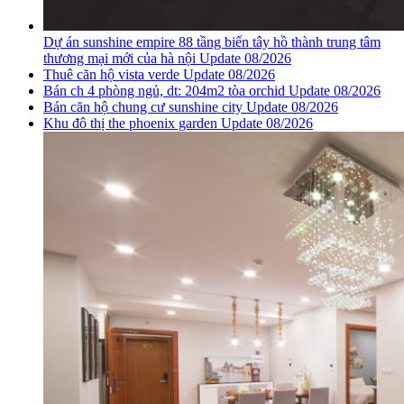
Dự án sunshine empire 88 tầng biến tây hồ thành trung tâm
thương mại mới của hà nội Update 08/2026
Thuê căn hộ vista verde Update 08/2026
Bán ch 4 phòng ngủ, dt: 204m2 tòa orchid Update 08/2026
Bán căn hộ chung cư sunshine city Update 08/2026
Khu đô thị the phoenix garden Update 08/2026