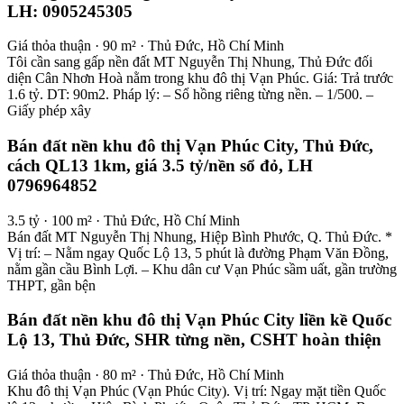
LH: 0905245305
Giá thỏa thuận · 90 m² · Thủ Đức, Hồ Chí Minh
Tôi cần sang gấp nền đất MT Nguyễn Thị Nhung, Thủ Đức đối
diện Cân Nhơn Hoà nằm trong khu đô thị Vạn Phúc. Giá: Trả trước
1.6 tỷ. DT: 90m2. Pháp lý: – Sổ hồng riêng từng nền. – 1/500. –
Giấy phép xây
Bán đất nền khu đô thị Vạn Phúc City, Thủ Đức,
cách QL13 1km, giá 3.5 tỷ/nền sổ đỏ, LH
0796964852
3.5 tỷ · 100 m² · Thủ Đức, Hồ Chí Minh
Bán đất MT Nguyễn Thị Nhung, Hiệp Bình Phước, Q. Thủ Đức. *
Vị trí: – Nằm ngay Quốc Lộ 13, 5 phút là đường Phạm Văn Đồng,
nằm gần cầu Bình Lợi. – Khu dân cư Vạn Phúc sầm uất, gần trường
THPT, gần bện
Bán đất nền khu đô thị Vạn Phúc City liền kề Quốc
Lộ 13, Thủ Đức, SHR từng nền, CSHT hoàn thiện
Giá thỏa thuận · 80 m² · Thủ Đức, Hồ Chí Minh
Khu đô thị Vạn Phúc (Vạn Phúc City). Vị trí: Ngay mặt tiền Quốc