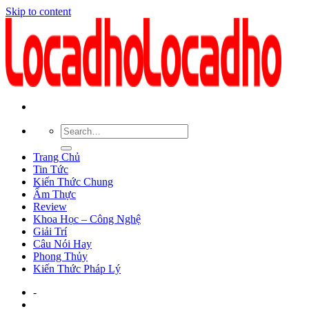
Skip to content
Trang Chủ
Tin Tức
Kiến Thức Chung
Ẩm Thực
Review
Khoa Học – Công Nghệ
Giải Trí
Câu Nói Hay
Phong Thủy
Kiến Thức Pháp Lý
-