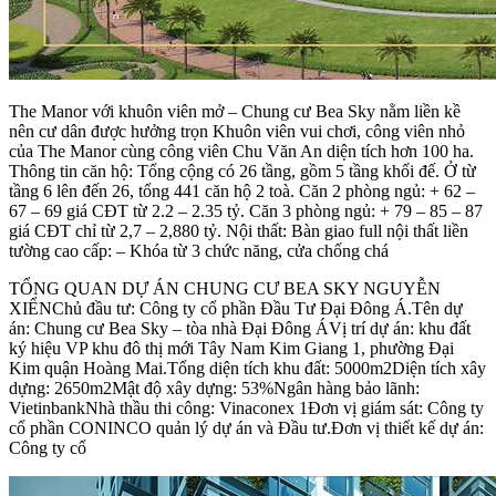
The Manor với khuôn viên mở – Chung cư Bea Sky nằm liền kề
nên cư dân được hưởng trọn Khuôn viên vui chơi, công viên nhỏ
của The Manor cùng công viên Chu Văn An diện tích hơn 100 ha.
Thông tin căn hộ: Tổng cộng có 26 tầng, gồm 5 tầng khối đế. Ở từ
tầng 6 lên đến 26, tổng 441 căn hộ 2 toà. Căn 2 phòng ngủ: + 62 –
67 – 69 giá CĐT từ 2.2 – 2.35 tỷ. Căn 3 phòng ngủ: + 79 – 85 – 87
giá CĐT chỉ từ 2,7 – 2,880 tỷ. Nội thất: Bàn giao full nội thất liền
tường cao cấp: – Khóa từ 3 chức năng, cửa chống chá
TỔNG QUAN DỰ ÁN CHUNG CƯ BEA SKY NGUYỄN
XIỂNChủ đầu tư: Công ty cổ phần Đầu Tư Đại Đông Á.Tên dự
án: Chung cư Bea Sky – tòa nhà Đại Đông ÁVị trí dự án: khu đất
ký hiệu VP khu đô thị mới Tây Nam Kim Giang 1, phường Đại
Kim quận Hoàng Mai.Tổng diện tích khu đất: 5000m2Diện tích xây
dựng: 2650m2Mật độ xây dựng: 53%Ngân hàng bảo lãnh:
VietinbankNhà thầu thi công: Vinaconex 1Đơn vị giám sát: Công ty
cổ phần CONINCO quản lý dự án và Đầu tư.Đơn vị thiết kế dự án:
Công ty cổ