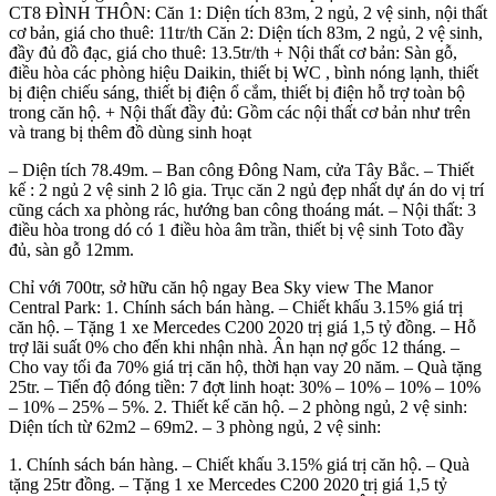
CT8 ĐÌNH THÔN: Căn 1: Diện tích 83m, 2 ngủ, 2 vệ sinh, nội thất
cơ bản, giá cho thuê: 11tr/th Căn 2: Diện tích 83m, 2 ngủ, 2 vệ sinh,
đầy đủ đồ đạc, giá cho thuê: 13.5tr/th + Nội thất cơ bản: Sàn gỗ,
điều hòa các phòng hiệu Daikin, thiết bị WC , bình nóng lạnh, thiết
bị điện chiếu sáng, thiết bị điện ổ cắm, thiết bị điện hỗ trợ toàn bộ
trong căn hộ. + Nội thất đầy đủ: Gồm các nội thất cơ bản như trên
và trang bị thêm đồ dùng sinh hoạt
– Diện tích 78.49m. – Ban công Đông Nam, cửa Tây Bắc. – Thiết
kế : 2 ngủ 2 vệ sinh 2 lô gia. Trục căn 2 ngủ đẹp nhất dự án do vị trí
cũng cách xa phòng rác, hướng ban công thoáng mát. – Nội thất: 3
điều hòa trong dó có 1 điều hòa âm trần, thiết bị vệ sinh Toto đầy
đủ, sàn gỗ 12mm.
Chỉ với 700tr, sở hữu căn hộ ngay Bea Sky view The Manor
Central Park: 1. Chính sách bán hàng. – Chiết khấu 3.15% giá trị
căn hộ. – Tặng 1 xe Mercedes C200 2020 trị giá 1,5 tỷ đồng. – Hỗ
trợ lãi suất 0% cho đến khi nhận nhà. Ân hạn nợ gốc 12 tháng. –
Cho vay tối đa 70% giá trị căn hộ, thời hạn vay 20 năm. – Quà tặng
25tr. – Tiến độ đóng tiền: 7 đợt linh hoạt: 30% – 10% – 10% – 10%
– 10% – 25% – 5%. 2. Thiết kế căn hộ. – 2 phòng ngủ, 2 vệ sinh:
Diện tích từ 62m2 – 69m2. – 3 phòng ngủ, 2 vệ sinh:
1. Chính sách bán hàng. – Chiết khấu 3.15% giá trị căn hộ. – Quà
tặng 25tr đồng. – Tặng 1 xe Mercedes C200 2020 trị giá 1,5 tỷ