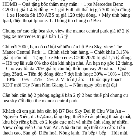
HĐMB – Quà tặng bốc thăm may mắn: + 1 xe Mercedes Benz
C200 trị giá 1.4 tỷ đồng. + 1 gói Full nội thất trị giá 300 triệu đồng.
+ 1 xe Honda Sh 150 ABS trị giá 120 triệu đồng. + Máy tính bảng
Ipad, điện thoại Iphone. 1. Thông tin chung cư Bea
Chung cư cao cấp bea sky, view the manor central park giá từ 2 tỷ,
tặng xe mercedes trị giá bán 1,5 tỷ
Chỉ với 700tr, bạn có cơ hội sở hữu căn hộ Bea Sky, view The
Manor Central Park: 1. Chính sách bán hàng. – Chiết khấu 3.15%
giá trị căn hộ. – Tặng 1 xe Mercedes C200 2020 trị giá 1,5 tỷ đồng.
– Hỗ trợ lãi suất 0% cho đến khi nhận nhà. Ân hạn nợ gốc 12 tháng.
– Cho vay tối đa 70% giá trị căn hộ, thời hạn vay 20 năm. – Quà
tặng 25trđ. – Tiến độ đóng tiền: 7 đợt linh hoạt: 30% – 10% – 10%
– 10% – 10% – 25% – 5%. 2. Vị trí dự án: – Thuộc quy hoạch
KĐT mới Tây Nam Kim Giang 1. – Nằm ngay trên mặt đại
Cần bán căn hộ 2 phòng ngủgiá bán 2 tỷ 2 bao thuế phí chung cư
bea sky đối diện the manor central park
Khách cũ em gửi bán căn hộ B7 Bea Sky Đại lộ Chu Văn An –
Nguyễn Xiển, dt: 67,4m2, tầng đẹp, thiết kế các phòng thoáng mát,
khu bếp riêng biệt, có 2 logia cực mát và nhiều ánh sáng tự nhiên.
View công viên Chu Văn An. Nhà đã full nội thất cao cấp: Trần
thạch cao, Sàn gỗ, Điều hoà, Nóng lạnh, Tủ bếp+ bếp + Hút mùi,