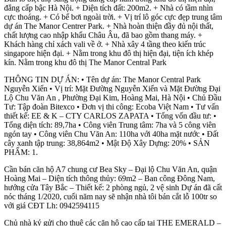
đẳng cấp bậc Hà Nội. + Diện tích đất: 200m2. + Nhà có tầm nhìn
cực thoáng. + Có bể bơi ngoài trời. + Vị trí lô góc cực đẹp trung tâm
dự án The Manor Centrer Park. + Nhà hoàn thiện đầy đủ nội thất,
chất lượng cao nhập khẩu Châu Âu, đã bao gồm thang máy. +
Khách hàng chỉ xách vali về ở. + Nhà xây 4 tầng theo kiến trúc
singapore hiện đại. + Nằm trong khu đô thị hiện đại, tiện ích khép
kín. Nằm trong khu đô thị The Manor Central Park
THÔNG TIN DỰ ÁN: • Tên dự án: The Manor Central Park
Nguyễn Xiển • Vị trí: Mặt Đường Nguyễn Xiển và Mặt Đường Đại
Lộ Chu Văn An , Phường Đại Kim, Hoàng Mai, Hà Nội • Chủ Đầu
Tư: Tập đoàn Bitexco • Đơn vị thi công: Ecoba Việt Nam • Tư vấn
thiết kế: EE & K – CTY CARLOS ZAPATA • Tổng vốn đầu tư: •
Tổng diện tích: 89,7ha • Công viên Trung tâm: 7ha và 5 công viên
ngón tay • Công viên Chu Văn An: 110ha với 40ha mặt nước • Đất
cây xanh tập trung: 38,864m2 • Mật Độ Xây Dựng: 20% • SẢN
PHẨM: 1.
Cần bán căn hộ A7 chung cư Bea Sky – Đại lộ Chu Văn An, quận
Hoàng Mai – Diện tích thông thủy: 69m2 – Ban công Đông Nam,
hướng cửa Tây Bắc – Thiết kế: 2 phòng ngủ, 2 vệ sinh Dự án đã cất
nóc tháng 1/2020, cuối năm nay sẽ nhận nhà tôi bán cắt lỗ 100tr so
với giá CĐT Lh: 0942594115
Chủ nhà ký gửi cho thuê các căn hộ cao cấp tại THE EMERALD –