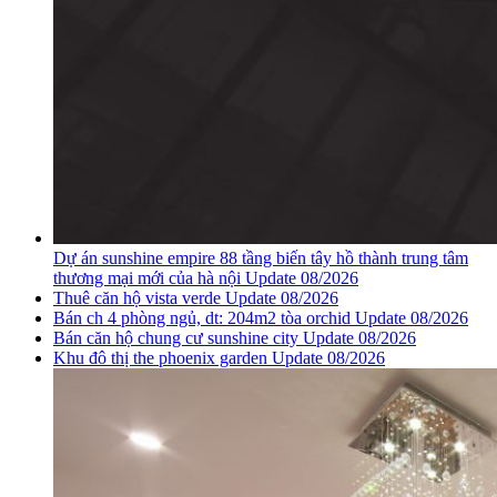
Dự án sunshine empire 88 tầng biến tây hồ thành trung tâm
thương mại mới của hà nội Update 08/2026
Thuê căn hộ vista verde Update 08/2026
Bán ch 4 phòng ngủ, dt: 204m2 tòa orchid Update 08/2026
Bán căn hộ chung cư sunshine city Update 08/2026
Khu đô thị the phoenix garden Update 08/2026