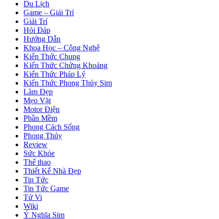
Du Lịch
Game – Giải Trí
Giải Trí
Hỏi Đáp
Hướng Dẫn
Khoa Học – Công Nghệ
Kiến Thức Chung
Kiến Thức Chứng Khoáng
Kiến Thức Pháp Lý
Kiến Thức Phong Thủy Sim
Làm Đẹp
Mẹo Vặt
Motor Điện
Phần Mềm
Phong Cách Sống
Phong Thủy
Review
Sức Khỏe
Thể thao
Thiết Kế Nhà Đẹp
Tin Tức
Tin Tức Game
Tử Vi
Wiki
Ý Nghĩa Sim