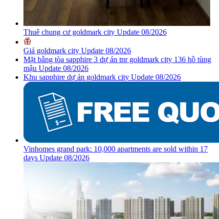
Thuê chung cư goldmark city Update 08/2026
Giá goldmark city Update 08/2026
Mặt bằng tòa sapphire 3 dự án tnr goldmark city 136 hồ tùng
mậu Update 08/2026
Khu sapphire dự án goldmark city Update 08/2026
Vinhomes grand park: 10,000 apartments are sold within 17
days Update 08/2026