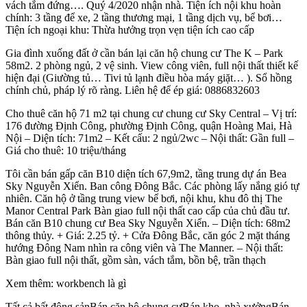
vách tắm đứng…. Quý 4/2020 nhận nhà. Tiện ích nội khu hoàn
chính: 3 tầng để xe, 2 tầng thương mại, 1 tầng dịch vụ, bể bơi…
Tiện ích ngoại khu: Thừa hưởng trọn vẹn tiện ích cao cấp
Gia đình xuống đất ở cần bán lại căn hộ chung cư The K – Park
58m2. 2 phòng ngủ, 2 vệ sinh. View công viên, full nội thất thiết kế
hiện đại (Giường tủ… Tivi tủ lạnh điều hòa máy giặt… ). Sổ hồng
chính chủ, pháp lý rõ ràng. Liên hệ để ép giá: 0886832603
Cho thuê căn hộ 71 m2 tại chung cư chung cư Sky Central – Vị trí:
176 đường Định Công, phường Định Công, quận Hoàng Mai, Hà
Nội – Diện tích: 71m2 – Kết cấu: 2 ngủ/2wc – Nội thất: Gần full –
Giá cho thuê: 10 triệu/tháng
Tôi cần bán gấp căn B10 diện tích 67,9m2, tầng trung dự án Bea
Sky Nguyễn Xiển. Ban công Đông Bắc. Các phòng lấy nắng gió tự
nhiên. Căn hộ ở tầng trung view bể bơi, nội khu, khu đô thị The
Manor Central Park Bàn giao full nội thất cao cấp của chủ đầu tư.
Bán căn B10 chung cư Bea Sky Nguyễn Xiển. – Diện tích: 68m2
thông thủy. + Giá: 2.25 tỷ. + Cửa Đông Bắc, căn góc 2 mặt tháng
hướng Đông Nam nhìn ra công viên và The Manner. – Nội thất:
Bàn giao full nội thất, gồm sàn, vách tắm, bồn bệ, trần thạch
Xem thêm: workbench là gì
Tất cả bất động sảnBán căn hộ chung cưBán kho, nhà xưởngBán