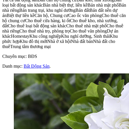
loại bất động sản khácBán nhà biệt thự, liền kềBán nhà mặt phốBán
nhà riêngBán trang trại, khu nghỉ dưỡngBán đấtBán đất nền dự
ánBiệt thự liền kềCăn hộ, Chung cưCao ốc văn phòngCho thuê căn
hộ chung cưCho thuê cửa hàng, ki ốtCho thuê kho, nhà xưởng,
đấtCho thuê loại bất động sản khácCho thuê nhà mặt phốCho thuê
nhà riêngCho thuê nhà trọ, phòng trọCho thuê văn phòngDự án
khácHomestayKhu công nghiệpKhu nghỉ dưỡng, Sinh tháiKhu
phức hợpKhu đô thị mớiNhà ở xã hộiNhà đất bánNhà đất cho
thuêTrung tâm thương mại
Chuyên mục: BĐS
Danh mục:
Bất Động Sản
.