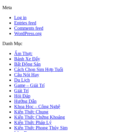
Meta
Log in
Entries feed
Comments feed
WordPress.org
Danh Mục
Ẩm Thực
Bánh Xe Đẩy
Bất Động Sản
Cách Chọn Sim Hợp Tuổi
Câu Nói Hay
Du Lịch
Game – Giải Trí
Giải Trí
Hỏi Đáp
Hướng Dẫn
Khoa Học – Công Nghệ
Kiến Thức Chung
Kiến Thức Chứng Khoáng
Kiến Thức Pháp Lý
Kiến Thức Phong Thủy Sim