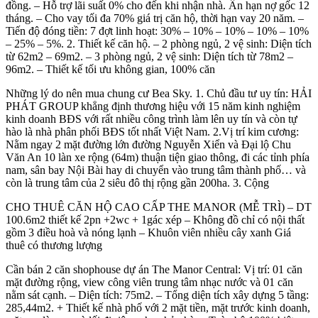
đồng. – Hỗ trợ lãi suất 0% cho đến khi nhận nhà. Ân hạn nợ gốc 12
tháng. – Cho vay tối đa 70% giá trị căn hộ, thời hạn vay 20 năm. –
Tiến độ đóng tiền: 7 đợt linh hoạt: 30% – 10% – 10% – 10% – 10%
– 25% – 5%. 2. Thiết kế căn hộ. – 2 phòng ngủ, 2 vệ sinh: Diện tích
từ 62m2 – 69m2. – 3 phòng ngủ, 2 vệ sinh: Diện tích từ 78m2 –
96m2. – Thiết kế tối ưu không gian, 100% căn
Những lý do nên mua chung cư Bea Sky. 1. Chủ đầu tư uy tín: HẢI
PHÁT GROUP khẳng định thương hiệu với 15 năm kinh nghiệm
kinh doanh BĐS với rất nhiều công trình làm lên uy tín và còn tự
hào là nhà phân phối BĐS tốt nhất Việt Nam. 2.Vị trí kim cương:
Nằm ngay 2 mặt đường lớn đường Nguyễn Xiển và Đại lộ Chu
Văn An 10 làn xe rộng (64m) thuận tiện giao thông, đi các tỉnh phía
nam, sân bay Nội Bài hay di chuyển vào trung tâm thành phố… và
còn là trung tâm của 2 siêu đô thị rộng gần 200ha. 3. Cộng
CHO THUÊ CĂN HỘ CAO CẤP THE MANOR (MỄ TRÌ) – DT
100.6m2 thiết kế 2pn +2wc + 1gác xép – Không đồ chỉ có nội thất
gồm 3 điều hoà và nóng lạnh – Khuôn viên nhiều cây xanh Giá
thuê có thương lượng
Cần bán 2 căn shophouse dự án The Manor Central: Vị trí: 01 căn
mặt đường rộng, view công viên trung tâm nhạc nước và 01 căn
nằm sát cạnh. – Diện tích: 75m2. – Tổng diện tích xây dựng 5 tầng:
285,44m2. + Thiết kế nhà phố với 2 mặt tiền, mặt trước kinh doanh,