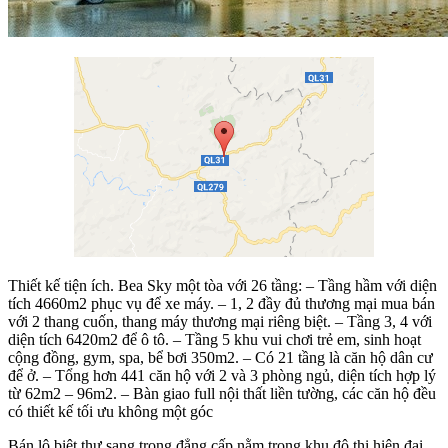
Thiết kế tiện ích. Bea Sky một tòa với 26 tầng: – Tầng hầm với diện
tích 4660m2 phục vụ để xe máy. – 1, 2 đầy đủ thương mại mua bán
với 2 thang cuốn, thang máy thương mại riêng biệt. – Tầng 3, 4 với
diện tích 6420m2 để ô tô. – Tầng 5 khu vui chơi trẻ em, sinh hoạt
cộng đồng, gym, spa, bể bơi 350m2. – Có 21 tầng là căn hộ dân cư
để ở. – Tổng hơn 441 căn hộ với 2 và 3 phòng ngủ, diện tích hợp lý
từ 62m2 – 96m2. – Bàn giao full nội thất liền tường, các căn hộ đều
có thiết kế tối ưu không một góc
Bán lô biệt thự sang trọng đẳng cấp nằm trong khu đô thị hiện đại,