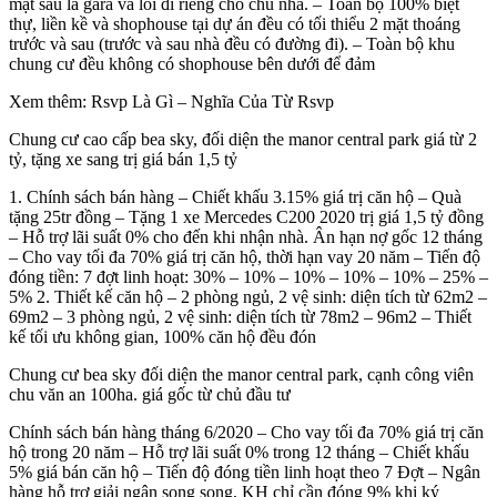
mặt sau là gara và lối đi riêng cho chủ nhà. – Toàn bộ 100% biệt
thự, liền kề và shophouse tại dự án đều có tối thiểu 2 mặt thoáng
trước và sau (trước và sau nhà đều có đường đi). – Toàn bộ khu
chung cư đều không có shophouse bên dưới để đảm
Xem thêm: Rsvp Là Gì – Nghĩa Của Từ Rsvp
Chung cư cao cấp bea sky, đối diện the manor central park giá từ 2
tỷ, tặng xe sang trị giá bán 1,5 tỷ
1. Chính sách bán hàng – Chiết khấu 3.15% giá trị căn hộ – Quà
tặng 25tr đồng – Tặng 1 xe Mercedes C200 2020 trị giá 1,5 tỷ đồng
– Hỗ trợ lãi suất 0% cho đến khi nhận nhà. Ân hạn nợ gốc 12 tháng
– Cho vay tối đa 70% giá trị căn hộ, thời hạn vay 20 năm – Tiến độ
đóng tiền: 7 đợt linh hoạt: 30% – 10% – 10% – 10% – 10% – 25% –
5% 2. Thiết kế căn hộ – 2 phòng ngủ, 2 vệ sinh: diện tích từ 62m2 –
69m2 – 3 phòng ngủ, 2 vệ sinh: diện tích từ 78m2 – 96m2 – Thiết
kế tối ưu không gian, 100% căn hộ đều đón
Chung cư bea sky đối diện the manor central park, cạnh công viên
chu văn an 100ha. giá gốc từ chủ đầu tư
Chính sách bán hàng tháng 6/2020 – Cho vay tối đa 70% giá trị căn
hộ trong 20 năm – Hỗ trợ lãi suất 0% trong 12 tháng – Chiết khấu
5% giá bán căn hộ – Tiến độ đóng tiền linh hoạt theo 7 Đợt – Ngân
hàng hỗ trợ giải ngân song song, KH chỉ cần đóng 9% khi ký