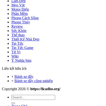
Làm Đẹp
Mẹo Vặt
Motor Điện
Phần Mềm
Phong Cách Sống
Phong Thủy
Review
Sức Khỏe
Thể thao
Thiết Kế Nhà Đẹp
Tin Tức
Tin Tức Game
Tử Vi
Wiki
Ý Nghĩa Sim
Liên kết hữu ích
+
Bánh xe đẩy
+
Bánh xe đẩy công nghiệp
Copyright 2026 ©
https://licadho.org/