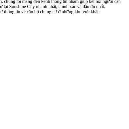
am, chúng tôi mang đến kênh thông tin nhằm giúp kết nối người cần
 tại Sunshine City nhanh nhất, chính xác và đầu đủ nhất.
như thông tin về căn hộ chung cư ở những khu vực khác.