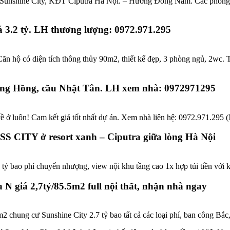
 Sunshine City, KĐT Ciputra Hà Nội. – Hướng Đông Nam. Các phòng đề
 3.2 tỷ. LH thương lượng: 0972.971.295
 Căn hộ có diện tích thông thủy 90m2, thiết kế đẹp, 3 phòng ngủ, 2
sông Hồng, cầu Nhật Tân. LH xem nhà: 0972971295
về ở luôn! Cam kết giá tốt nhất dự án. Xem nhà liên hệ: 0972.971.295
SS CITY ở resort xanh – Ciputra giữa lòng Hà Nội
 tỷ bao phí chuyển nhượng, view nội khu tầng cao 1x hợp túi tiền với
N giá 2,7tỷ/85.5m2 full nội thất, nhận nhà ngay
m2 chung cư Sunshine City 2.7 tỷ bao tất cả các loại phí, ban công B