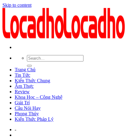
Skip to content
Trang Chủ
Tin Tức
Kiến Thức Chung
Ẩm Thực
Review
Khoa Học – Công Nghệ
Giải Trí
Câu Nói Hay
Phong Thủy
Kiến Thức Pháp Lý
-