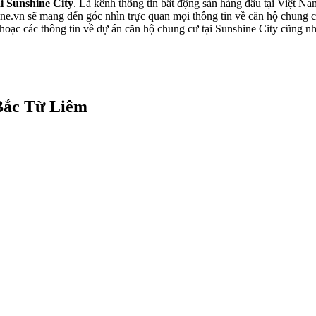
i Sunshine City
. Là kênh thông tin bất động sản hàng đầu tại Việt N
e.vn sẽ mang đến góc nhìn trực quan mọi thông tin về căn hộ chung cư
 hoạc các thông tin về dự án căn hộ chung cư tại Sunshine City cũng 
 Bắc Từ Liêm