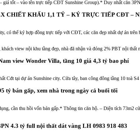
 – giá tốt – vào tên trực tiếp CĐT Sunshine Group).* Duy nhất căn 3
 CHIẾT KHẤU 1,1 TỶ – KÝ TRỰC TIẾP CĐT –
 có thể ký hợp đồng trực tiếp với CĐT, các căn đẹp nhất dự án trên bản
ng khách view nội khu tầng đẹp, nhà đã nhận và đóng 2% PBT nội thất
m view Wonder Villa, tầng 10 giá 4,3 tỷ bao phí
hất Cđt tại dự án Sunshine city. Cửa tây, ban công đông tầng 10 toà 
5 tỷ bán gấp, xem nhà trong ngày cả buổi tối
ử dụng, cần thu hồi vốn bán gấp.* Thông tin căn hộ. – Diện tích 73m
N 4.3 tỷ full nội thất dát vàng LH 0983 918 483