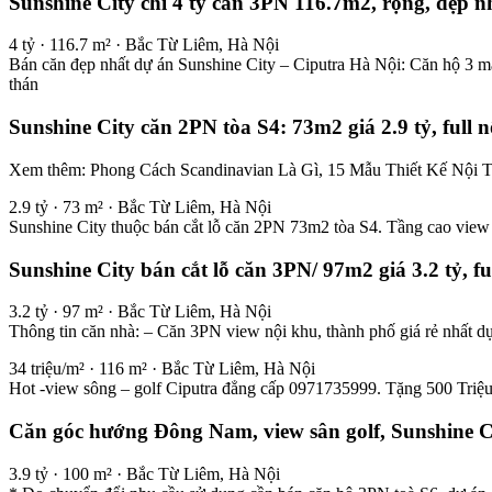
Sunshine City chỉ 4 tỷ căn 3PN 116.7m2, rộng, đẹp n
4 tỷ · 116.7 m² · Bắc Từ Liêm, Hà Nội
Bán căn đẹp nhất dự án Sunshine City – Ciputra Hà Nội: Căn hộ 3 
thán
Sunshine City căn 2PN tòa S4: 73m2 giá 2.9 tỷ, full
Xem thêm: Phong Cách Scandinavian Là Gì, 15 Mẫu Thiết Kế Nội T
2.9 tỷ · 73 m² · Bắc Từ Liêm, Hà Nội
Sunshine City thuộc bán cắt lỗ căn 2PN 73m2 tòa S4. Tầng cao view t
Sunshine City bán cắt lỗ căn 3PN/ 97m2 giá 3.2 tỷ, 
3.2 tỷ · 97 m² · Bắc Từ Liêm, Hà Nội
Thông tin căn nhà: – Căn 3PN view nội khu, thành phố giá rẻ nhất dự
34 triệu/m² · 116 m² · Bắc Từ Liêm, Hà Nội
Hot -view sông – golf Ciputra đẳng cấp 0971735999. Tặng 500 Triệu
Căn góc hướng Đông Nam, view sân golf, Sunshine Ci
3.9 tỷ · 100 m² · Bắc Từ Liêm, Hà Nội