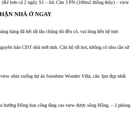
PN (Rẻ hơn cả 2 ngủ). S1 – 04: Căn 3 PN (100m2 thông thủy) – view
 NHẬN NHÀ Ở NGAY
g hàng đã hết rất lâu chúng tôi đều có, vui lòng liên hệ trực
 nguyên bản CĐT nhà mới tinh. Căn hộ rất hot, không có nhu cần sử
S4 view nhìn xuống dự án Sunshine Wonder Villa, căn 3pn đẹp nhất
2 cửa hướng Đông ban công tầng cao view được sông Hồng. – 2 phòng