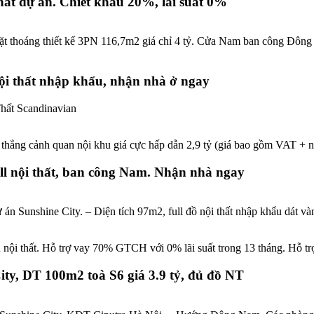
hất dự án. Chiết khấu 20%, lãi suất 0%
mặt thoáng thiết kế 3PN 116,7m2 giá chỉ 4 tỷ. Cửa Nam ban công Đôn
 nội thất nhập khẩu, nhận nhà ở ngay
hất Scandinavian
hẳng cảnh quan nội khu giá cực hấp dẫn 2,9 tỷ (giá bao gồm VAT + nội
full nội thất, ban công Nam. Nhận nhà ngay
 án Sunshine City. – Diện tích 97m2, full đồ nội thất nhập khẩu dát v
 nội thất. Hỗ trợ vay 70% GTCH với 0% lãi suất trong 13 tháng. Hỗ t
ty, DT 100m2 toà S6 giá 3.9 tỷ, đủ đồ NT