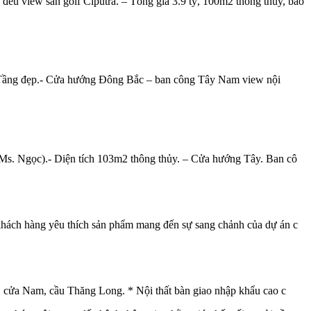
u view sân golf Ciputra. – Tổng giá 3.9 tỷ, 100m2 thông thủy, bao
wc. Tầng đẹp.- Cửa hướng Đông Bắc – ban công Tây Nam view nội
 (Ms. Ngọc).- Diện tích 103m2 thông thủy. – Cửa hướng Tây. Ban cô
 khách hàng yêu thích sản phẩm mang đến sự sang chảnh của dự án c
ắc, cửa Nam, cầu Thăng Long. * Nội thất bàn giao nhập khẩu cao c