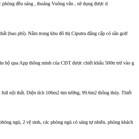
c phòng đều sáng , thoáng Vuông vắn , sử dụng được d
ất (bao phí). Nằm trong khu đô thị Ciputra đẳng cấp có sân golf
 căn hộ qua App thông minh của CĐT được chiết khấu 500tr trừ vào g
ull nội thất. Diện tích 106m2 tim tường, 99.6m2 thông thủy. Thiết
hòng ngủ, 2 vệ sinh, các phòng ngủ có sáng tự nhiên, phòng khách