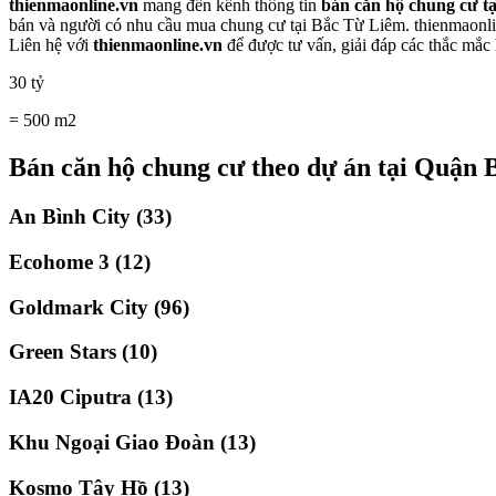
thienmaonline.vn
mang đến kênh thông tin
bán căn hộ chung cư tạ
bán và người có nhu cầu mua chung cư tại Bắc Từ Liêm. thienmaonlin
Liên hệ với
thienmaonline.vn
để được tư vấn, giải đáp các thắc mắc
30 tỷ
= 500 m2
Bán căn hộ chung cư theo dự án tại Quận
An Bình City (33)
Ecohome 3 (12)
Goldmark City (96)
Green Stars (10)
IA20 Ciputra (13)
Khu Ngoại Giao Đoàn (13)
Kosmo Tây Hồ (13)