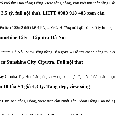
có khó tìm Ban công Đông View sông hồng, khu biệt thự thấp tầng Cá
3.5 tỷ, full nội thất, LHTT 0983 918 483 xem căn
 tích 100m2 thiết kế 3 PN, 2 WC. Hướng mát giá bán 3.5 tỷ full nội th
 Sunshine City – Ciputra Hà Nội
– Ciputra Hà Nội. View sông hồng, sân gold. – Hỗ trợ khách hàng mua
cư Sunshine City Ciputra. Full nội thất
y Ciputra Tây Hồ. Căn góc, view nội khu cực đẹp. Nhà đã hoàn thiện f
 10 tòa S4 giá 4,3 tỷ. Tầng đẹp, view sông
e City, ban công Đông, view trọn cầu Nhật Tân, Sông Hồng.Căn hộ 3 p